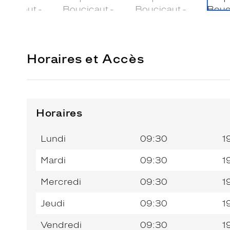
Horaires et Accès
Horaires
Horaires
Horaires
Jour de
Jour de
Horaires
Horaires
de
de
la
la
du
du
l’après-
l’après-
Lundi
09:30
1
semaine
semaine
matin
matin
midi
midi
Mardi
09:30
1
Mercredi
09:30
1
Jeudi
09:30
1
Vendredi
09:30
1