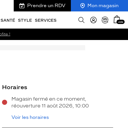
Prendre un RDV
Mon magasin
Mon
Afficher
SANTÉ
STYLE
SERVICES
vide
panie
la
recherche
fite !
Horaires
Magasin fermé en ce moment,
réouverture 11 août 2026, 10:00
Voir les horaires