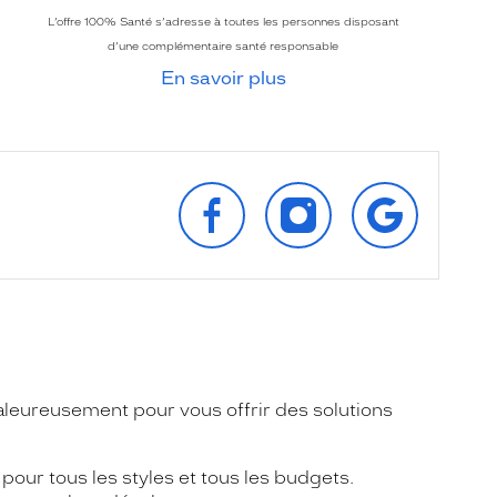
L’offre 100% Santé s’adresse à toutes les personnes disposant
d’une complémentaire santé responsable
En savoir plus
SUIVEZ‑NOUS
SUIVEZ‑NOUS
RETROUVEZ‑
SUR
SUR
SUR
FACEBOOK
INSTAGRAM
GOOGLE
aleureusement pour vous offrir des solutions
pour tous les styles et tous les budgets.