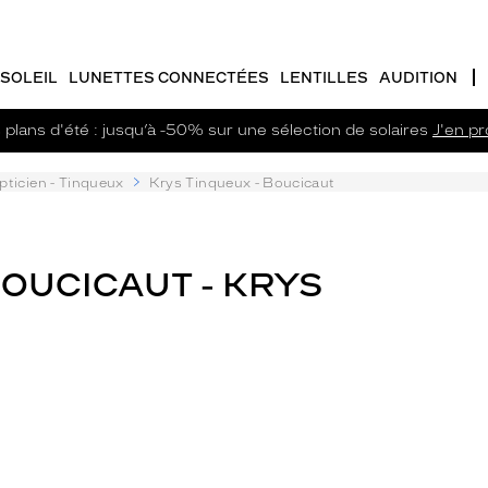
SOLEIL
LUNETTES CONNECTÉES
LENTILLES
AUDITION
plans d'été : jusqu’à -50% sur une sélection de solaires
J'en pro
pticien - Tinqueux
Krys Tinqueux - Boucicaut
BOUCICAUT - KRYS