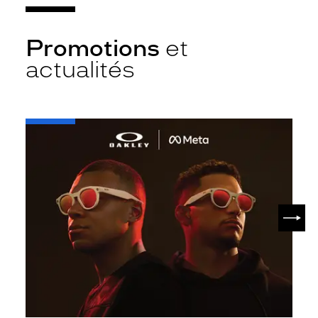
Promotions
et
actualités
-
Oakley
META
SUIV