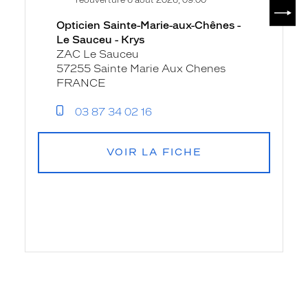
SUIV
Opticien Sainte-Marie-aux-Chênes -
Le Sauceu - Krys
ZAC Le Sauceu
57255 Sainte Marie Aux Chenes
FRANCE
03 87 34 02 16
VOIR LA FICHE