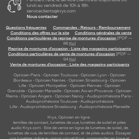
lundi au vendredi de 10h à 18h.
serviceclients@krys.com
Nous contacter
Questions fréquentes
Commandes - Retours - Remboursement
Conditions des offres sur le site
Conditions générales de vente
Conditions particulières de reprise de montures d’occasion
[PDF —
86
Ko
]
Reprise de montures d’occasion - Liste des magasins participants
Conditions particulières de vente de montures d’occasion
[PDF —
94
Ko
]
Vente de montures d’occasion - Liste des magasins participants
Opticien Paris
-
Opticien Toulouse
-
Opticien Lyon
-
Opticien
Bordeaux
-
Opticien Nantes
-
Opticien Strasbourg
-
Opticien
Lille
-
Opticien Montpellier
-
Opticien Rennes
-
Opticien
Grenoble
-
Opticien Marseille
-
Opticien Aix-en-Provence
-
Opticien
Reims
-
Opticien Angers
-
Opticien Nancy
-
Audioprothésiste Paris
-
Audioprothésiste Toulouse
-
Audioprothésiste
Lille
-
Audioprothésiste Strasbourg
-
Audioprothésiste Marseille
Krys, Opticien en ligne :
lentilles de contact
,
lunettes de vue
,
lunettes de soleil
et
piles
audio
Krys.com : Site de vente en ligne de lunettes de soleil, de
lunettes de vue, de
lentilles de contact
, et de piles audios. Essayez
vos lunettes grâce au miroir virtuel Krys, commandez en ligne et