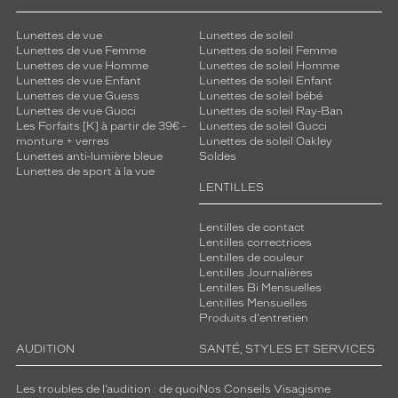
Lunettes de vue
Lunettes de soleil
Lunettes de vue Femme
Lunettes de soleil Femme
Lunettes de vue Homme
Lunettes de soleil Homme
Lunettes de vue Enfant
Lunettes de soleil Enfant
Lunettes de vue Guess
Lunettes de soleil bébé
Lunettes de vue Gucci
Lunettes de soleil Ray-Ban
Les Forfaits [K] à partir de 39€ -
Lunettes de soleil Gucci
monture + verres
Lunettes de soleil Oakley
Lunettes anti-lumière bleue
Soldes
Lunettes de sport à la vue
LENTILLES
Lentilles de contact
Lentilles correctrices
Lentilles de couleur
Lentilles Journalières
Lentilles Bi Mensuelles
Lentilles Mensuelles
Produits d'entretien
AUDITION
SANTÉ, STYLES ET SERVICES
Les troubles de l’audition : de quoi
Nos Conseils Visagisme