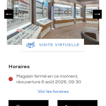
PRÉCÉDENT
SUIV
VISITE VIRTUELLE
Horaires
Magasin fermé en ce moment,
réouverture 6 août 2026, 09:30
Voir les horaires