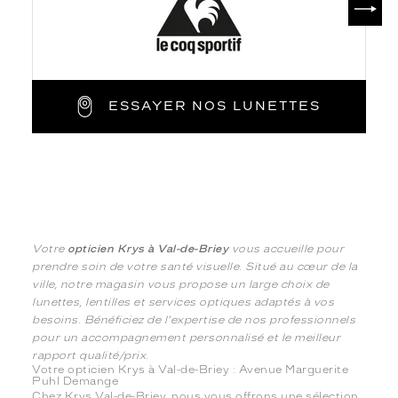
ESSAYER NOS LUNETTES
Votre
opticien Krys à Val-de-Briey
vous accueille pour
prendre soin de votre santé visuelle. Situé au cœur de la
ville, notre magasin vous propose un large choix de
lunettes, lentilles et services optiques adaptés à vos
besoins. Bénéficiez de l'expertise de nos professionnels
pour un accompagnement personnalisé et le meilleur
rapport qualité/prix.
Votre opticien Krys à Val-de-Briey : Avenue Marguerite
Puhl Demange
Chez Krys Val-de-Briey, nous vous offrons une sélection