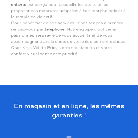
enfants
est conçu pour accueillir les petits et leur
proposer des montures adaptées à leur morphologie et à
leur style de vie actif.
Pour bénéficier de nos services, n'hésitez pas à prendre
rendez-vous par
téléphone
. Notre équipe d'opticiens
passionnés sera ravie de vous accueillir et de vous
accompagner dans le choix de votre équipement optique.
Chez Krys Val-de-Briey, votre satisfaction et votre
confort visuel sont notre priorité.
En magasin et en ligne, les mêmes
garanties !