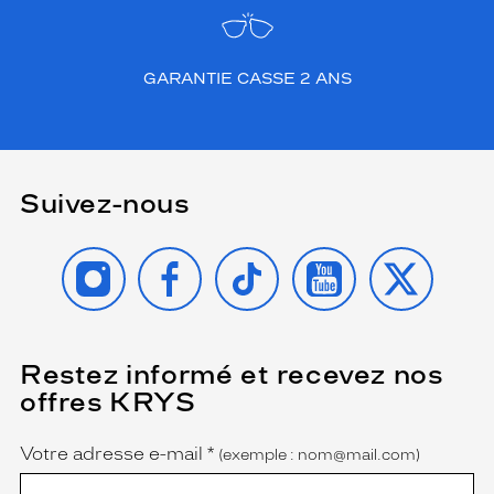
GARANTIE CASSE 2 ANS
Suivez-nous
INSTAGRAM
FACEBOOK
TIKTOK
YOUTUBE
X
Restez informé et recevez nos
(Ce
champ
offres KRYS
est
Name
obligatoire)
Votre adresse e-mail
*
(exemple : nom@mail.com)