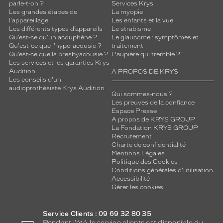
parle-t-on ?
Services Krys
Les grandes étapes de
La myopie
l'appareillage
Les enfants et la vue
Les différents types d’appareils
Le strabisme
Qu’est-ce qu'un acouphène ?
Le glaucome : symptômes et
Qu'est-ce que l'hyperacousie ?
traitement
Qu’est-ce que la presbyacousie ?
Paupière qui tremble ?
Les services et les garanties Krys
Audition
A PROPOS DE KRYS
Les conseils d'un
audioprothésiste Krys Audition
Qui sommes-nous ?
Les preuves de la confiance
Espace Presse
A propos de KRYS GROUP
La Fondation KRYS GROUP
Recrutement
Charte de confidentialité
Mentions Légales
Politique des Cookies
Conditions générales d'utilisation
Accessibilité
Gérer les cookies
Service Clients : 09 69 32 80 35
Pendant l'été, le service clients est disponible du