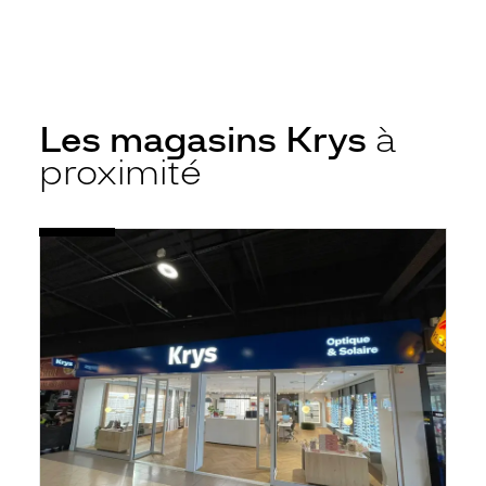
Les magasins Krys
à
proximité
Voir
Opticien
la
Metz
fiche
-
Cc
Carrefour
-
Krys