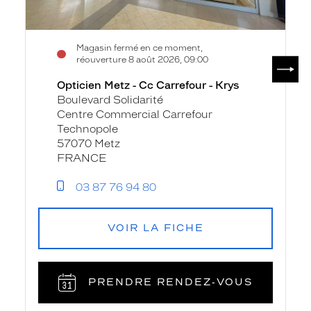
Magasin fermé en ce moment,
SUIV
réouverture 8 août 2026, 09:00
Opticien Metz - Cc Carrefour - Krys
Boulevard Solidarité
Centre Commercial Carrefour
Technopole
57070 Metz
FRANCE
03 87 76 94 80
VOIR LA FICHE
PRENDRE RENDEZ‑VOUS