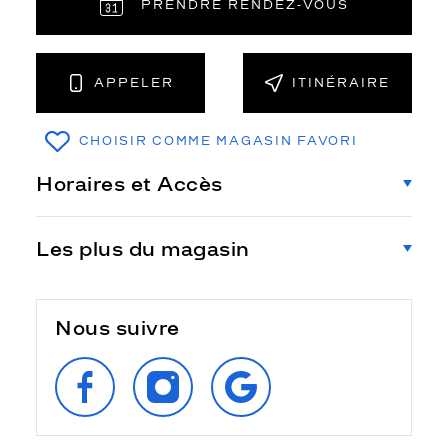
PRENDRE RENDEZ‑VOUS
APPELER
ITINÉRAIRE
CHOISIR COMME MAGASIN FAVORI
Horaires et Accès
Les plus du magasin
Nous suivre
SUIVEZ‑NOUS
SUIVEZ‑NOUS
RETROUVEZ‑NOUS
SUR
SUR
SUR
FACEBOOK
INSTAGRAM
GOOGLE