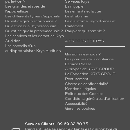
parle-t-on ?
Services Krys
Les grandes étapes de
La myopie
l'appareillage
Les enfants et la vue
Les différents types d’appareils
Le strabisme
Qu’est-ce qu'un acouphène ?
Le glaucome : symptômes et
Qu'est-ce que l'hyperacousie ?
traitement
Qu’est-ce que la presbyacousie ?
Paupière qui tremble ?
Les services et les garanties Krys
Audition
A PROPOS DE KRYS
Les conseils d'un
audioprothésiste Krys Audition
Qui sommes-nous ?
Les preuves de la confiance
Espace Presse
A propos de KRYS GROUP
La Fondation KRYS GROUP
Recrutement
Charte de confidentialité
Mentions Légales
Politique des Cookies
Conditions générales d'utilisation
Accessibilité
Gérer les cookies
Service Clients : 09 69 32 80 35
Pendant l'été, le service clients est disponible du