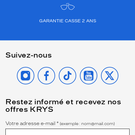
GARANTIE CASSE 2 ANS
Suivez-nous
INSTAGRAM
FACEBOOK
TIKTOK
YOUTUBE
X
Restez informé et recevez nos
(Ce
champ
offres KRYS
est
Name
obligatoire)
Votre adresse e-mail
*
(exemple : nom@mail.com)