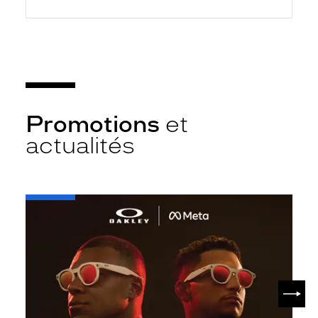
Promotions
et
actualités
-
Oakley
META
SUIV