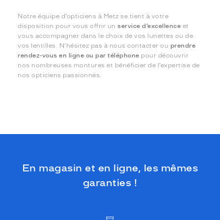
Notre équipe d’opticiens à Metz se tient à votre
disposition pour vous offrir un
service d’excellence
et
vous accompagner dans le choix de vos lunettes ou de
vos lentilles. N’hésitez pas à nous contacter ou
prendre
rendez-vous en ligne ou par téléphone
pour découvrir
nos nombreuses montures et bénéficier de l’expertise de
nos opticiens passionnés.
En magasin et en ligne, les mêmes
garanties !