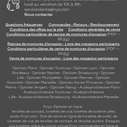
lundi au vendredi de 10h à 18h.
serviceclients@krys.com
Nous contacter
Questions fréquentes
Commandes - Retours - Remboursement
Conditions des offres sur le site
Conditions générales de vente
Conditions particulières de reprise de montures d’occasion
[PDF —
86
Ko
]
Reprise de montures d’occasion - Liste des magasins participants
Conditions particulières de vente de montures d’occasion
[PDF —
94
Ko
]
Vente de montures d’occasion - Liste des magasins participants
Opticien Paris
-
Opticien Toulouse
-
Opticien Lyon
-
Opticien
Bordeaux
-
Opticien Nantes
-
Opticien Strasbourg
-
Opticien
Lille
-
Opticien Montpellier
-
Opticien Rennes
-
Opticien
Grenoble
-
Opticien Marseille
-
Opticien Aix-en-Provence
-
Opticien
Reims
-
Opticien Angers
-
Opticien Nancy
-
Audioprothésiste Paris
-
Audioprothésiste Toulouse
-
Audioprothésiste
Lille
-
Audioprothésiste Strasbourg
-
Audioprothésiste Marseille
Krys, Opticien en ligne :
lentilles de contact
,
lunettes de vue
,
lunettes de soleil
et
piles
audio
Krys.com : Site de vente en ligne de lunettes de soleil, de
lunettes de vue, de
lentilles de contact
, et de piles audios. Essayez
vos lunettes grâce au miroir virtuel Krys, commandez en ligne et