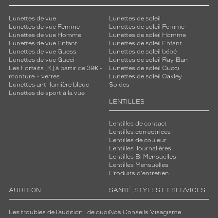
Lunettes de vue
Lunettes de soleil
Lunettes de vue Femme
Lunettes de soleil Femme
Lunettes de vue Homme
Lunettes de soleil Homme
Lunettes de vue Enfant
Lunettes de soleil Enfant
Lunettes de vue Guess
Lunettes de soleil bébé
Lunettes de vue Gucci
Lunettes de soleil Ray-Ban
Les Forfaits [K] à partir de 39€ -
Lunettes de soleil Gucci
monture + verres
Lunettes de soleil Oakley
Lunettes anti-lumière bleue
Soldes
Lunettes de sport à la vue
LENTILLES
Lentilles de contact
Lentilles correctrices
Lentilles de couleur
Lentilles Journalières
Lentilles Bi Mensuelles
Lentilles Mensuelles
Produits d'entretien
AUDITION
SANTÉ, STYLES ET SERVICES
Les troubles de l’audition : de quoi
Nos Conseils Visagisme