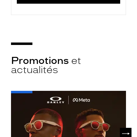
Promotions
et
actualités
-
Oakley
META
SUIV