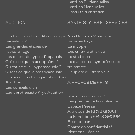
Lentilles Bi Mensuelles
Lentilles Mensuelles
Produits d'entretien
AUDITION
SANTÉ, STYLES ET SERVICES
Les troubles de l’audition : de quoi
Nos Conseils Visagisme
parle-t-on ?
Services Krys
Les grandes étapes de
La myopie
l'appareillage
Les enfants et la vue
Les différents types d’appareils
Le strabisme
Qu’est-ce qu'un acouphène ?
Le glaucome : symptômes et
Qu'est-ce que l'hyperacousie ?
traitement
Qu’est-ce que la presbyacousie ?
Paupière qui tremble ?
Les services et les garanties Krys
Audition
A PROPOS DE KRYS
Les conseils d'un
audioprothésiste Krys Audition
Qui sommes-nous ?
Les preuves de la confiance
Espace Presse
A propos de KRYS GROUP
La Fondation KRYS GROUP
Recrutement
Charte de confidentialité
Mentions Légales