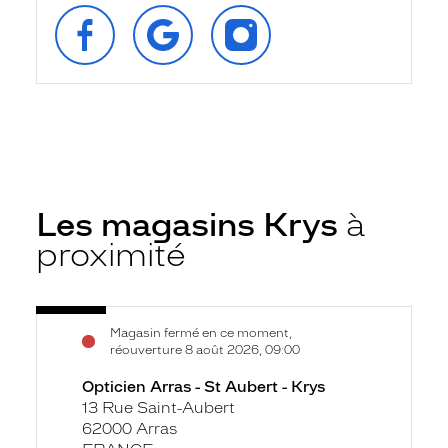
SUIVEZ‑NOUS
RETROUVEZ‑NOUS
SUIVEZ‑NOUS
SUR
SUR
SUR
FACEBOOK
GOOGLE
INSTAGRAM
Les magasins Krys
à
proximité
Voir
Opticien
Magasin fermé en ce moment,
la
Arras
réouverture 8 août 2026, 09:00
fiche
-
Opticien Arras - St Aubert - Krys
St
13 Rue Saint-Aubert
Aubert
62000 Arras
-