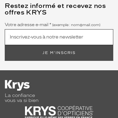
Restez informé et recevez nos
(Ce
champ
offres KRYS
est
Name
obligatoire)
Votre adresse e-mail
*
(exemple : nom@mail.com)
JE M'INSCRIS
La confiance
vous va si bien