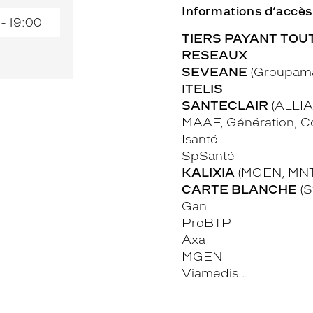
Informations d’accès
 - 19:00
TIERS PAYANT TOU
RESEAUX
SEVEANE
(Groupama,
ITELIS
SANTECLAIR
(ALLIA
MAAF, Génération, Co
Isanté
SpSanté
KALIXIA
(MGEN, MNT
CARTE BLANCHE
(Sw
Gan
ProBTP
Axa
MGEN
Viamedis...