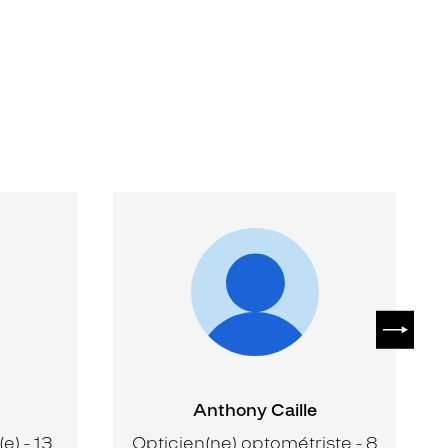
SUIVAN
Anthony Caille
e) - 13
Opticien(ne) optométriste - 8