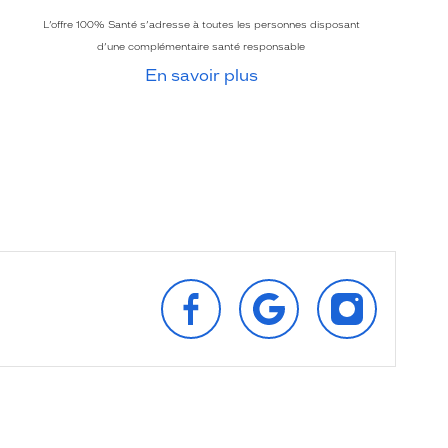
L’offre 100% Santé s’adresse à toutes les personnes disposant
d’une complémentaire santé responsable
En savoir plus
SUIVEZ‑NOUS
RETROUVEZ‑NOUS
SUIVEZ‑NOU
SUR
SUR
SUR
FACEBOOK
GOOGLE
INSTAGRAM