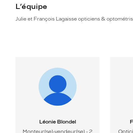
L’équipe
Julie et François Lagaisse opticiens & optométr
Léonie Blondel
F
Monteur(se)-vendeur(se) - 2
Optic