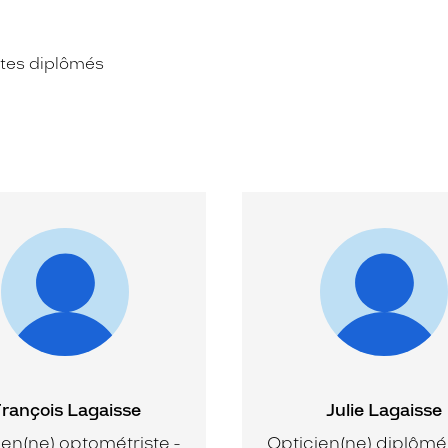
istes diplômés
rançois Lagaisse
Julie Lagaisse
ien(ne) optométriste -
Opticien(ne) diplômé(