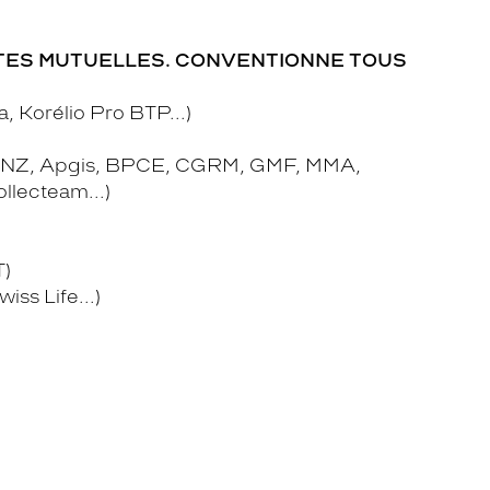
TES MUTUELLES. CONVENTIONNE TOUS
 Korélio Pro BTP...)
NZ, Apgis, BPCE, CGRM, GMF, MMA,
llecteam...)
)
iss Life...)