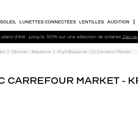
SOLEIL
LUNETTES CONNECTÉES
LENTILLES
AUDITION
plans d'été : jusqu’à -50% sur une sélection de solaires
J'en pro
ais
Opticien - Bapaume
Krys Bapaume - Cc Carrefour Market
CC CARREFOUR MARKET - K