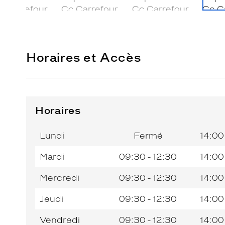
Horaires et Accès
Horaires
Horaires
Jour de
Horaires
de
la
du
l’après-
Lundi
Fermé
14:00
semaine
matin
midi
Mardi
09:30 - 12:30
14:00
Mercredi
09:30 - 12:30
14:00
Jeudi
09:30 - 12:30
14:00
Vendredi
09:30 - 12:30
14:00