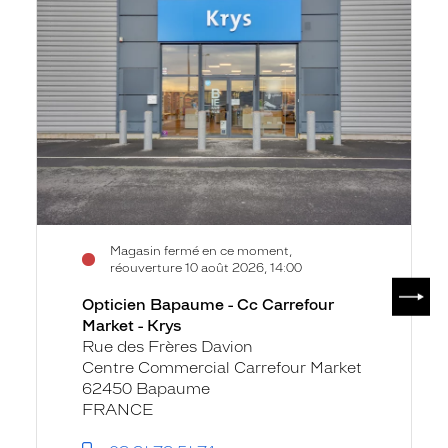
la
Bapaume
fiche
-
Cc
Carrefour
Market
-
Krys
Magasin fermé en ce moment,
réouverture 10 août 2026, 14:00
SUIV
Opticien Bapaume - Cc Carrefour
Market - Krys
Rue des Frères Davion
Centre Commercial Carrefour Market
62450 Bapaume
FRANCE