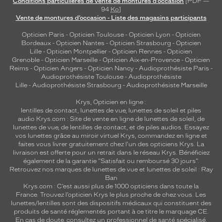
Conditions particulières de vente de montures d’occasion
[PDF —
94
Ko
]
Vente de montures d’occasion - Liste des magasins participants
Opticien Paris
-
Opticien Toulouse
-
Opticien Lyon
-
Opticien
Bordeaux
-
Opticien Nantes
-
Opticien Strasbourg
-
Opticien
Lille
-
Opticien Montpellier
-
Opticien Rennes
-
Opticien
Grenoble
-
Opticien Marseille
-
Opticien Aix-en-Provence
-
Opticien
Reims
-
Opticien Angers
-
Opticien Nancy
-
Audioprothésiste Paris
-
Audioprothésiste Toulouse
-
Audioprothésiste
Lille
-
Audioprothésiste Strasbourg
-
Audioprothésiste Marseille
Krys, Opticien en ligne :
lentilles de contact
,
lunettes de vue
,
lunettes de soleil
et
piles
audio
Krys.com : Site de vente en ligne de lunettes de soleil, de
lunettes de vue, de
lentilles de contact
, et de piles audios. Essayez
vos lunettes grâce au miroir virtuel Krys, commandez en ligne et
faites vous livrer gratuitement chez l'un des opticiens Krys. La
livraison est offerte pour un retrait dans le réseau Krys. Bénéficiez
également de la garantie "Satisfait ou remboursé 30 jours".
Retrouvez nos marques de lunettes de vue et
lunettes de soleil : Ray
Ban
Krys.com : C’est aussi plus de 1000 opticiens dans toute la
France.
Trouvez l’opticien Krys le plus proche de chez vous
. Les
lunettes/lentilles sont des dispositifs médicaux qui constituent des
produits de santé réglementés portant à ce titre le marquage CE.
En cas de doute, consultez un professionnel de santé spécialisé.