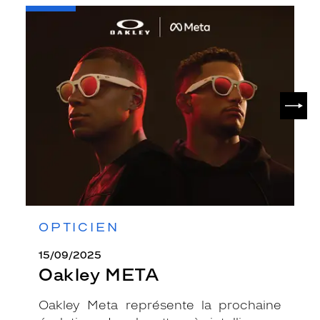
-
Oakley
META
SUIV
OPTICIEN
15/09/2025
Oakley META
Oakley Meta représente la prochaine