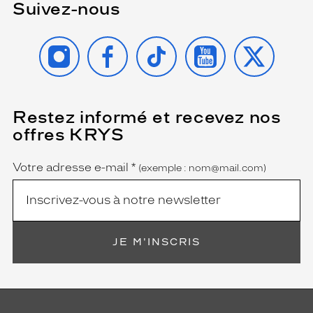
Suivez-nous
INSTAGRAM
FACEBOOK
TIKTOK
YOUTUBE
X
Restez informé et recevez nos
(Ce
champ
offres KRYS
est
Name
obligatoire)
Votre adresse e-mail
*
(exemple : nom@mail.com)
JE M'INSCRIS