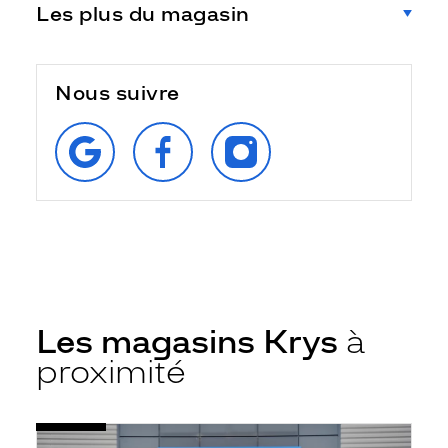
Les plus du magasin
Nous suivre
RETROUVEZ‑NOUS
SUIVEZ‑NOUS
SUIVEZ‑NOUS
SUR
SUR
SUR
GOOGLE
FACEBOOK
INSTAGRAM
Les magasins Krys
à
proximité
Voir
Opticien