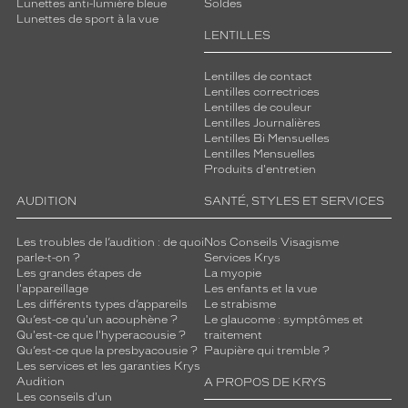
Lunettes anti-lumière bleue
Soldes
Lunettes de sport à la vue
LENTILLES
Lentilles de contact
Lentilles correctrices
Lentilles de couleur
Lentilles Journalières
Lentilles Bi Mensuelles
Lentilles Mensuelles
Produits d'entretien
AUDITION
SANTÉ, STYLES ET SERVICES
Les troubles de l’audition : de quoi
Nos Conseils Visagisme
parle-t-on ?
Services Krys
Les grandes étapes de
La myopie
l'appareillage
Les enfants et la vue
Les différents types d’appareils
Le strabisme
Qu’est-ce qu'un acouphène ?
Le glaucome : symptômes et
Qu'est-ce que l'hyperacousie ?
traitement
Qu’est-ce que la presbyacousie ?
Paupière qui tremble ?
Les services et les garanties Krys
Audition
A PROPOS DE KRYS
Les conseils d'un