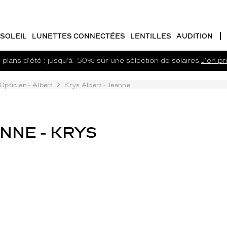
SOLEIL
LUNETTES CONNECTÉES
LENTILLES
AUDITION
plans d'été : jusqu’à -50% sur une sélection de solaires
J'en pro
Opticien - Albert
Krys Albert - Jeanne
ANNE - KRYS