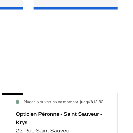
Opticien
O
Voir
V
Magasin ouvert en ce moment, jusqu’à 12:30
Péronne
G
la
la
-
-
fiche
f
Opticien Péronne - Saint Sauveur -
Saint
C
Krys
Sauveur
G
22 Rue Saint Sauveur
-
A