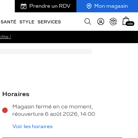
Prendre un RDV
Mon magasin
Mon
Afficher
SANTÉ
STYLE
SERVICES
vide
panie
la
recherche
fite !
Horaires
Magasin fermé en ce moment,
réouverture 6 août 2026, 14:00
Voir les horaires