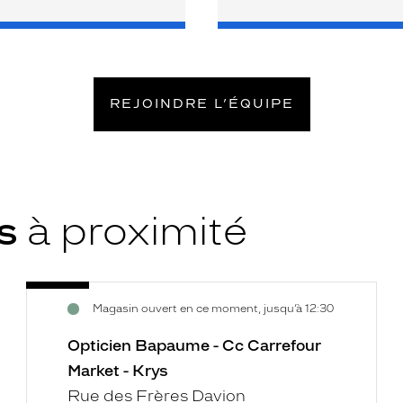
REJOINDRE L’ÉQUIPE
ys
à proximité
Opticien
Voir
Magasin ouvert en ce moment, jusqu’à 12:30
Bapaume
la
-
fiche
Opticien Bapaume - Cc Carrefour
Cc
Market - Krys
Carrefour
Rue des Frères Davion
Market