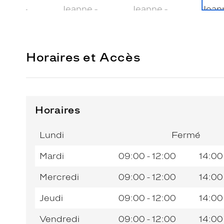
Horaires et Accès
Horaires
Horaires
Jour de
Horaires
de
la
du
l’après-
Lundi
Fermé
semaine
matin
midi
Mardi
09:00 - 12:00
14:00
Mercredi
09:00 - 12:00
14:00
Jeudi
09:00 - 12:00
14:00
Vendredi
09:00 - 12:00
14:00