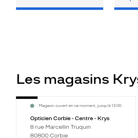
Les magasins Kr
Opticien
Voir
Magasin ouvert en ce moment, jusqu’à 13:00
Corbie
la
-
fiche
Opticien Corbie - Centre - Krys
Centre
8 rue Marcellin Truquin
-
80800 Corbie
Krys