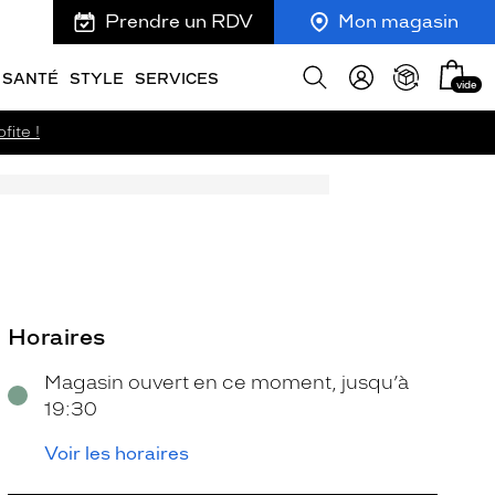
Prendre un RDV
Mon magasin
Mon
Afficher
SANTÉ
STYLE
SERVICES
vide
panie
la
recherche
fite !
Horaires
Magasin ouvert en ce moment, jusqu’à
19:30
Voir les horaires