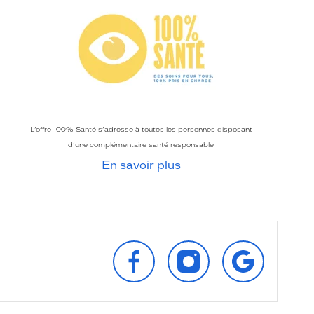
L’offre 100% Santé s’adresse à toutes les personnes disposant
d’une complémentaire santé responsable
En savoir plus
SUIVEZ‑NOUS
SUIVEZ‑NOUS
RETROUVEZ‑
SUR
SUR
SUR
FACEBOOK
INSTAGRAM
GOOGLE