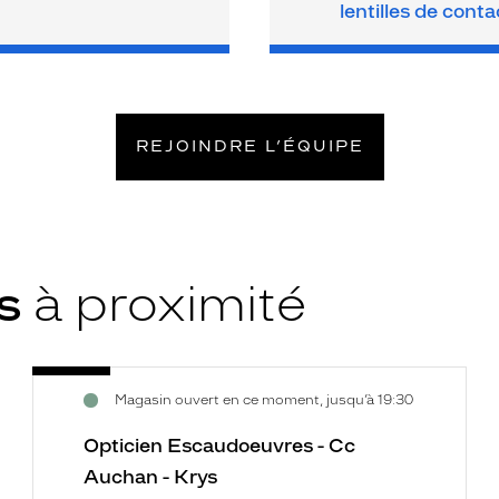
lentilles de conta
REJOINDRE L’ÉQUIPE
ys
à proximité
Opticien
Voir
Magasin ouvert en ce moment, jusqu’à 19:30
Escaudoeuvres
la
-
fiche
Opticien Escaudoeuvres - Cc
Cc
Auchan - Krys
Auchan