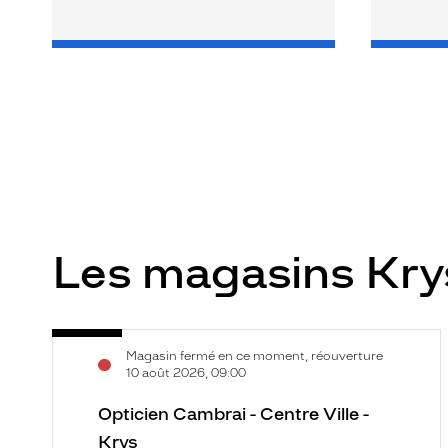
Les magasins Kr
Opticien
Voir
Magasin fermé en ce moment, réouverture
Cambrai
la
10 août 2026, 09:00
-
fiche
Centre
Opticien Cambrai - Centre Ville -
Ville
Krys