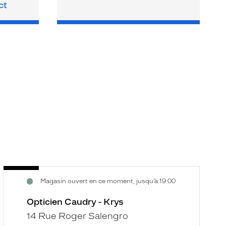
ct
Opticien
O
Voir
V
Magasin ouvert en ce moment, jusqu’à 19:00
Caudry
A
la
la
-
-
fiche
f
Opticien Caudry - Krys
Krys
R
14 Rue Roger Salengro
P