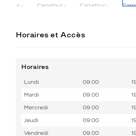
Horaires et Accès
Horaires
Horaires
Jour de
Horaires
de
la
du
l’après-
Lundi
09:00
1
semaine
matin
midi
Mardi
09:00
1
Mercredi
09:00
1
Jeudi
09:00
1
Vendredi
09:00
1