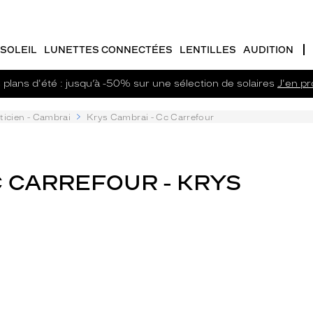
SOLEIL
LUNETTES CONNECTÉES
LENTILLES
AUDITION
plans d'été : jusqu’à -50% sur une sélection de solaires
J'en pro
ticien - Cambrai
Krys Cambrai - Cc Carrefour
C CARREFOUR - KRYS