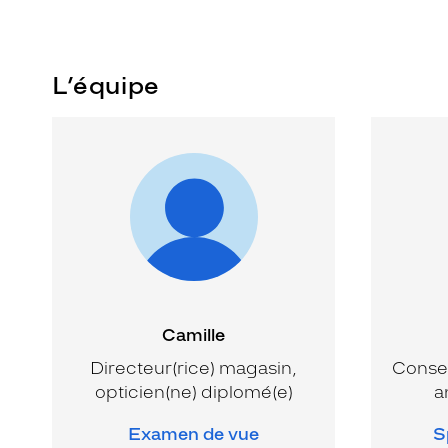
L’équipe
Camille
Directeur(rice) magasin,
Consei
opticien(ne) diplomé(e)
a
Examen de vue
S