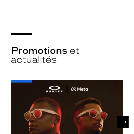
Promotions
et
actualités
-
Oakley
META
SUIV