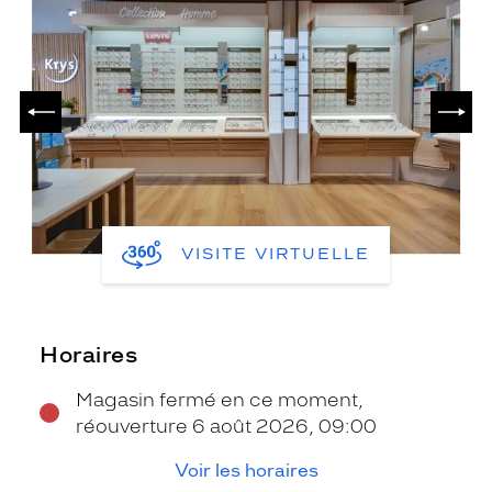
PRÉCÉDENT
SUIV
VISITE VIRTUELLE
Horaires
Magasin fermé en ce moment,
réouverture 6 août 2026, 09:00
Voir les horaires