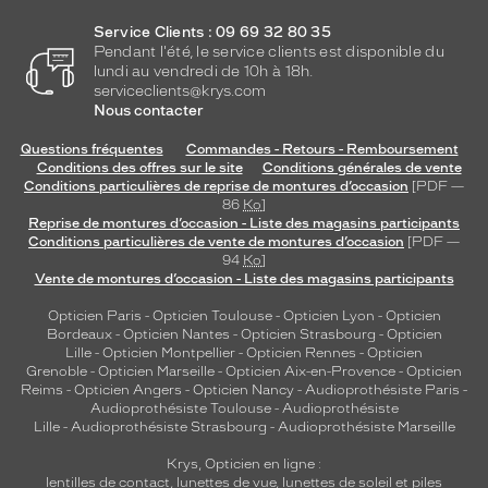
Service Clients : 09 69 32 80 35
Pendant l'été, le service clients est disponible du
lundi au vendredi de 10h à 18h.
serviceclients@krys.com
Nous contacter
Questions fréquentes
Commandes - Retours - Remboursement
Conditions des offres sur le site
Conditions générales de vente
Conditions particulières de reprise de montures d’occasion
[PDF —
86
Ko
]
Reprise de montures d’occasion - Liste des magasins participants
Conditions particulières de vente de montures d’occasion
[PDF —
94
Ko
]
Vente de montures d’occasion - Liste des magasins participants
Opticien Paris
-
Opticien Toulouse
-
Opticien Lyon
-
Opticien
Bordeaux
-
Opticien Nantes
-
Opticien Strasbourg
-
Opticien
Lille
-
Opticien Montpellier
-
Opticien Rennes
-
Opticien
Grenoble
-
Opticien Marseille
-
Opticien Aix-en-Provence
-
Opticien
Reims
-
Opticien Angers
-
Opticien Nancy
-
Audioprothésiste Paris
-
Audioprothésiste Toulouse
-
Audioprothésiste
Lille
-
Audioprothésiste Strasbourg
-
Audioprothésiste Marseille
Krys, Opticien en ligne :
lentilles de contact
,
lunettes de vue
,
lunettes de soleil
et
piles