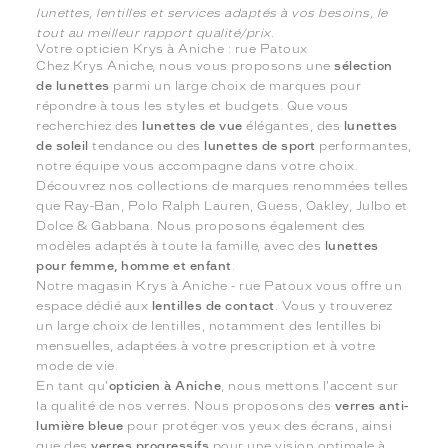
lunettes, lentilles et services adaptés à vos besoins, le
tout au meilleur rapport qualité/prix.
Votre opticien Krys à Aniche : rue Patoux
Chez Krys Aniche, nous vous proposons une
sélection
de lunettes
parmi un large choix de marques pour
répondre à tous les styles et budgets. Que vous
recherchiez des
lunettes de vue
élégantes, des
lunettes
de soleil
tendance ou des
lunettes de sport
performantes,
notre équipe vous accompagne dans votre choix.
Découvrez nos collections de marques renommées telles
que Ray-Ban, Polo Ralph Lauren, Guess, Oakley, Julbo et
Dolce & Gabbana. Nous proposons également des
modèles adaptés à toute la famille, avec des
lunettes
pour femme, homme et enfant
.
Notre magasin Krys à Aniche - rue Patoux vous offre un
espace dédié aux
lentilles de contact
. Vous y trouverez
un large choix de lentilles, notamment des lentilles bi
mensuelles, adaptées à votre prescription et à votre
mode de vie.
En tant qu'
opticien à Aniche
, nous mettons l'accent sur
la qualité de nos verres. Nous proposons des
verres anti-
lumière bleue
pour protéger vos yeux des écrans, ainsi
que des
verres progressifs
pour une vision optimale à