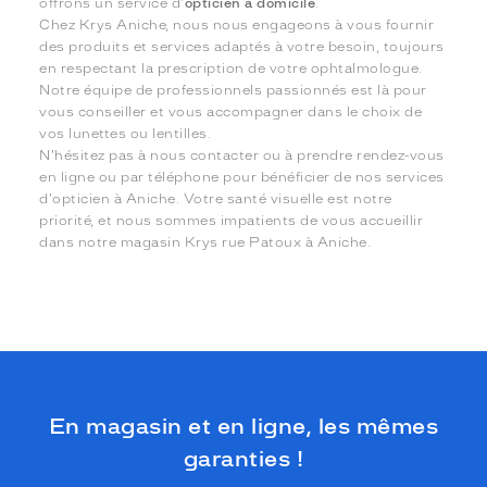
offrons un service d'
opticien à domicile
.
Chez Krys Aniche, nous nous engageons à vous fournir
des produits et services adaptés à votre besoin, toujours
en respectant la prescription de votre ophtalmologue.
Notre équipe de professionnels passionnés est là pour
vous conseiller et vous accompagner dans le choix de
vos lunettes ou lentilles.
N'hésitez pas à nous contacter ou à prendre rendez-vous
en ligne ou par téléphone pour bénéficier de nos services
d'opticien à Aniche. Votre santé visuelle est notre
priorité, et nous sommes impatients de vous accueillir
dans notre magasin Krys rue Patoux à Aniche.
En magasin et en ligne, les mêmes
garanties !