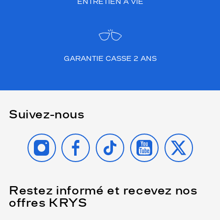
ENTRETIEN À VIE
GARANTIE CASSE 2 ANS
Suivez-nous
INSTAGRAM
FACEBOOK
TIKTOK
YOUTUBE
X
Restez informé et recevez nos
(Ce
champ
offres KRYS
est
Name
obligatoire)