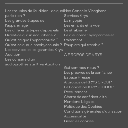
Les troubles de l’audition : de quoi
Nos Conseils Visagisme
parle-t-on ?
Services Krys
Les grandes étapes de
La myopie
l'appareillage
Les enfants et la vue
Les différents types d’appareils
Le strabisme
Qu’est-ce qu'un acouphène ?
Le glaucome : symptômes et
Qu'est-ce que l'hyperacousie ?
traitement
Qu’est-ce que la presbyacousie ?
Paupière qui tremble ?
Les services et les garanties Krys
Audition
A PROPOS DE KRYS
Les conseils d'un
audioprothésiste Krys Audition
Qui sommes-nous ?
Les preuves de la confiance
Espace Presse
A propos de KRYS GROUP
La Fondation KRYS GROUP
Recrutement
Charte de confidentialité
Mentions Légales
Politique des Cookies
Conditions générales d'utilisation
Accessibilité
Gérer les cookies