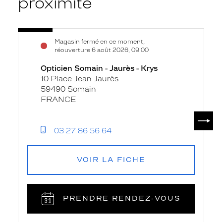
proximité
Voir
Opticien
Magasin fermé en ce moment,
la
Somain
réouverture 6 août 2026, 09:00
fiche
-
Opticien Somain - Jaurès - Krys
Jaurès
10 Place Jean Jaurès
-
59490 Somain
Krys
FRANCE
SUIV
03 27 86 56 64
VOIR LA FICHE
PRENDRE RENDEZ‑VOUS