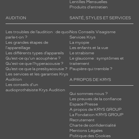
Lentilles Mensuelles
Produits d'entretien
AUDITION
SANTÉ, STYLES ET SERVICES
Les troubles de l’audition : de quoi
Nos Conseils Visagisme
parle-t-on ?
Services Krys
Les grandes étapes de
La myopie
l'appareillage
Les enfants et la vue
Les différents types d’appareils
Le strabisme
Qu’est-ce qu'un acouphène ?
Le glaucome : symptômes et
Qu'est-ce que l'hyperacousie ?
traitement
Qu’est-ce que la presbyacousie ?
Paupière qui tremble ?
Les services et les garanties Krys
Audition
A PROPOS DE KRYS
Les conseils d'un
audioprothésiste Krys Audition
Qui sommes-nous ?
Les preuves de la confiance
Espace Presse
A propos de KRYS GROUP
La Fondation KRYS GROUP
Recrutement
Charte de confidentialité
Mentions Légales
Politique des Cookies