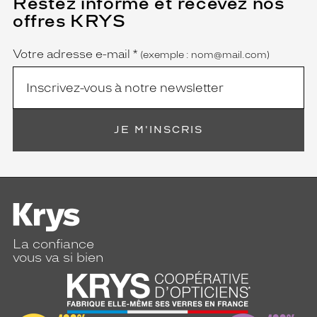
Restez informé et recevez nos
champ
offres KRYS
est
Name
obligatoire)
Votre adresse e-mail
*
(exemple : nom@mail.com)
JE M'INSCRIS
La confiance
vous va si bien