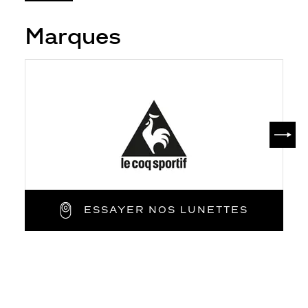
Marques
SUIV
ESSAYER NOS LUNETTES