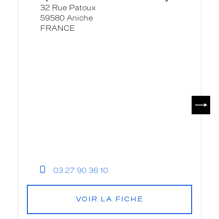
32 Rue Patoux
Patoux
59580 Aniche
-
FRANCE
Krys
SUIV
03 27 90 36 10
VOIR LA FICHE