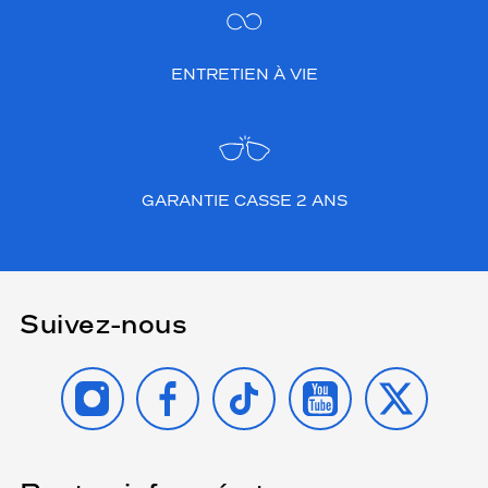
ENTRETIEN À VIE
GARANTIE CASSE 2 ANS
Suivez-nous
INSTAGRAM
FACEBOOK
TIKTOK
YOUTUBE
X
(Ce