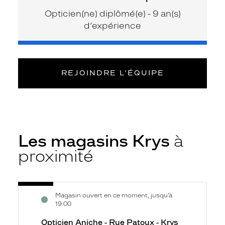
Opticien(ne) diplômé(e) - 9 an(s)
d’expérience
REJOINDRE L’ÉQUIPE
Les magasins Krys
à
proximité
Voir
Opticien
Magasin ouvert en ce moment, jusqu’à
la
Aniche
19:00
fiche
-
Opticien Aniche - Rue Patoux - Krys
Rue