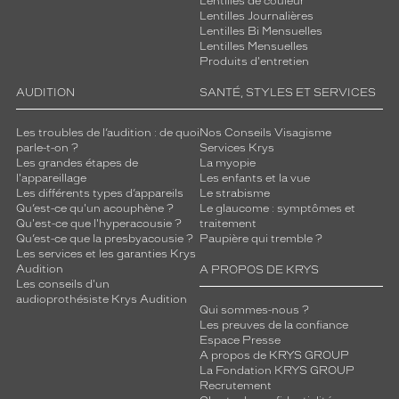
Lentilles de couleur
Lentilles Journalières
Lentilles Bi Mensuelles
Lentilles Mensuelles
Produits d'entretien
AUDITION
SANTÉ, STYLES ET SERVICES
Les troubles de l’audition : de quoi
Nos Conseils Visagisme
parle-t-on ?
Services Krys
Les grandes étapes de
La myopie
l'appareillage
Les enfants et la vue
Les différents types d’appareils
Le strabisme
Qu’est-ce qu'un acouphène ?
Le glaucome : symptômes et
Qu'est-ce que l'hyperacousie ?
traitement
Qu’est-ce que la presbyacousie ?
Paupière qui tremble ?
Les services et les garanties Krys
Audition
A PROPOS DE KRYS
Les conseils d'un
audioprothésiste Krys Audition
Qui sommes-nous ?
Les preuves de la confiance
Espace Presse
A propos de KRYS GROUP
La Fondation KRYS GROUP
Recrutement