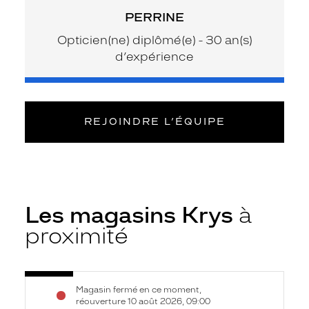
PERRINE
Opticien(ne) diplômé(e) - 30 an(s)
d’expérience
REJOINDRE L’ÉQUIPE
Les magasins Krys
à
proximité
Voir
Opticien
Magasin fermé en ce moment,
la
Cambrai
réouverture 10 août 2026, 09:00
fiche