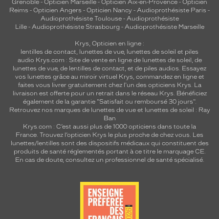
Grenoble
-
Opticien Marseille
-
Opticien Aix-en-Provence
-
Opticien
Reims
-
Opticien Angers
-
Opticien Nancy
-
Audioprothésiste Paris
-
Audioprothésiste Toulouse
-
Audioprothésiste
Lille
-
Audioprothésiste Strasbourg
-
Audioprothésiste Marseille
Krys, Opticien en ligne :
lentilles de contact
,
lunettes de vue
,
lunettes de soleil
et
piles
audio
Krys.com : Site de vente en ligne de lunettes de soleil, de
lunettes de vue, de
lentilles de contact
, et de piles audios. Essayez
vos lunettes grâce au miroir virtuel Krys, commandez en ligne et
faites vous livrer gratuitement chez l'un des opticiens Krys. La
livraison est offerte pour un retrait dans le réseau Krys. Bénéficiez
également de la garantie "Satisfait ou remboursé 30 jours".
Retrouvez nos marques de lunettes de vue et
lunettes de soleil : Ray
Ban
Krys.com : C’est aussi plus de 1000 opticiens dans toute la
France.
Trouvez l’opticien Krys le plus proche de chez vous
. Les
lunettes/lentilles sont des dispositifs médicaux qui constituent des
produits de santé réglementés portant à ce titre le marquage CE.
En cas de doute, consultez un professionnel de santé spécialisé.