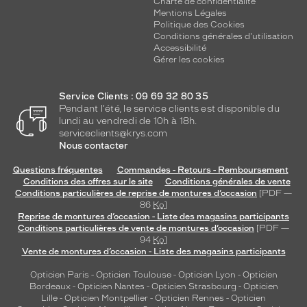
Charte de confidentialité
Mentions Légales
Politique des Cookies
Conditions générales d'utilisation
Accessibilité
Gérer les cookies
Service Clients : 09 69 32 80 35
Pendant l'été, le service clients est disponible du
lundi au vendredi de 10h à 18h.
serviceclients@krys.com
Nous contacter
Questions fréquentes
Commandes - Retours - Remboursement
Conditions des offres sur le site
Conditions générales de vente
Conditions particulières de reprise de montures d’occasion
[PDF —
86
Ko
]
Reprise de montures d’occasion - Liste des magasins participants
Conditions particulières de vente de montures d’occasion
[PDF —
94
Ko
]
Vente de montures d’occasion - Liste des magasins participants
Opticien Paris
-
Opticien Toulouse
-
Opticien Lyon
-
Opticien
Bordeaux
-
Opticien Nantes
-
Opticien Strasbourg
-
Opticien
Lille
-
Opticien Montpellier
-
Opticien Rennes
-
Opticien