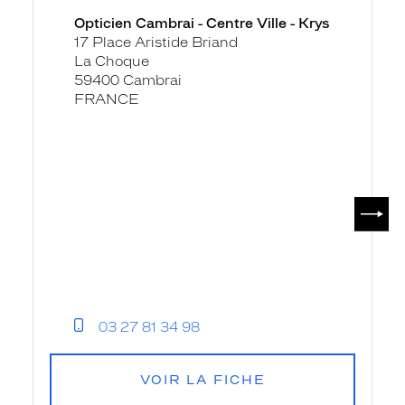
-
Opticien Cambrai - Centre Ville - Krys
Centre
17 Place Aristide Briand
Ville
La Choque
-
59400 Cambrai
Krys
FRANCE
SUIV
03 27 81 34 98
VOIR LA FICHE