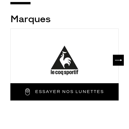
Marques
SUIV
ESSAYER NOS LUNETTES