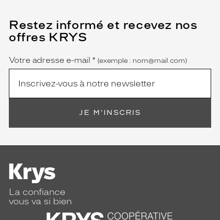
Restez informé et recevez nos
(Ce
champ
offres KRYS
est
Name
obligatoire)
Votre adresse e-mail
*
(exemple : nom@mail.com)
JE M'INSCRIS
La confiance
vous va si bien