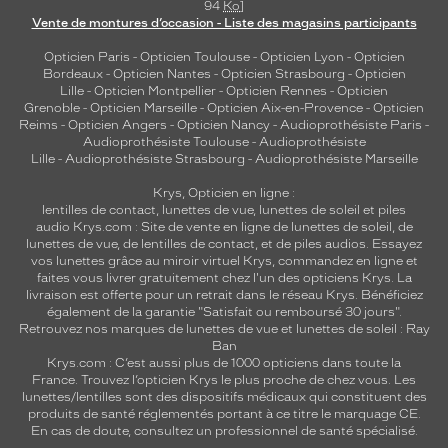
94
Ko
]
Vente de montures d’occasion - Liste des magasins participants
Opticien Paris
-
Opticien Toulouse
-
Opticien Lyon
-
Opticien
Bordeaux
-
Opticien Nantes
-
Opticien Strasbourg
-
Opticien
Lille
-
Opticien Montpellier
-
Opticien Rennes
-
Opticien
Grenoble
-
Opticien Marseille
-
Opticien Aix-en-Provence
-
Opticien
Reims
-
Opticien Angers
-
Opticien Nancy
-
Audioprothésiste Paris
-
Audioprothésiste Toulouse
-
Audioprothésiste
Lille
-
Audioprothésiste Strasbourg
-
Audioprothésiste Marseille
Krys, Opticien en ligne :
lentilles de contact
,
lunettes de vue
,
lunettes de soleil
et
piles
audio
Krys.com : Site de vente en ligne de lunettes de soleil, de
lunettes de vue, de
lentilles de contact
, et de piles audios. Essayez
vos lunettes grâce au miroir virtuel Krys, commandez en ligne et
faites vous livrer gratuitement chez l'un des opticiens Krys. La
livraison est offerte pour un retrait dans le réseau Krys. Bénéficiez
également de la garantie "Satisfait ou remboursé 30 jours".
Retrouvez nos marques de lunettes de vue et
lunettes de soleil : Ray
Ban
Krys.com : C’est aussi plus de 1000 opticiens dans toute la
France.
Trouvez l’opticien Krys le plus proche de chez vous
. Les
lunettes/lentilles sont des dispositifs médicaux qui constituent des
produits de santé réglementés portant à ce titre le marquage CE.
En cas de doute, consultez un professionnel de santé spécialisé.