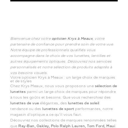
Bienvenue chez votre
opticien Krys à Meaux
, votre
partenaire de confiance pour prendre soin de votre vue.
Notre équipe de professionnels qualifiés vous
accompagne dans le choix de vos lunettes, lentilles et
autres équipements optiques. Découvrez nos services
personnalisés et notre sélection de produits adaptés à
vos besoins visuels.
Votre opticien Krys à Meaux : un large choix de marques
et de styles
Chez Krys Meaux, nous vous proposons une
sélection de
lunettes
parmi un large choix de marques pour répondre
à tous les goûts et besoins. Que vous recherchiez des
lunettes de vue
élégantes, des
lunettes de soleil
tendance ou des
lunettes de sport
performantes, notre
magasin d'optique a ce qu'il vous faut.
Découvrez nos collections de marques renommées telles
que
Ray-Ban, Oakley, Polo Ralph Lauren, Tom Ford, Maui