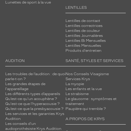
Lunettes de sport à la vue
LENTILLES
Lentilles de contact
Lentilles correctrices
Lentilles de couleur
Lentilles Journalières
Lentilles Bi Mensuelles
Lentilles Mensuelles
Produits d'entretien
AUDITION
SANTÉ, STYLES ET SERVICES
Les troubles de l’audition : de quoi
Nos Conseils Visagisme
parle-t-on ?
Services Krys
Les grandes étapes de
La myopie
l'appareillage
Les enfants et la vue
Les différents types d’appareils
Le strabisme
Qu’est-ce qu'un acouphène ?
Le glaucome : symptômes et
Qu'est-ce que l'hyperacousie ?
traitement
Qu’est-ce que la presbyacousie ?
Paupière qui tremble ?
Les services et les garanties Krys
Audition
A PROPOS DE KRYS
Les conseils d'un
audioprothésiste Krys Audition