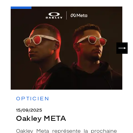
-
Oakley
META
SUIV
OPTICIEN
15/09/2025
Oakley META
Oakley Meta représente la prochaine