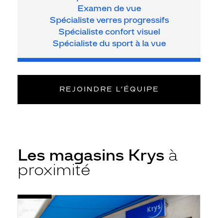
Examen de vue
Spécialiste verres progressifs
Spécialiste confort visuel
Spécialiste du sport à la vue
REJOINDRE L’ÉQUIPE
Les magasins Krys
à
proximité
Voir
Opticien
la
Crécy-