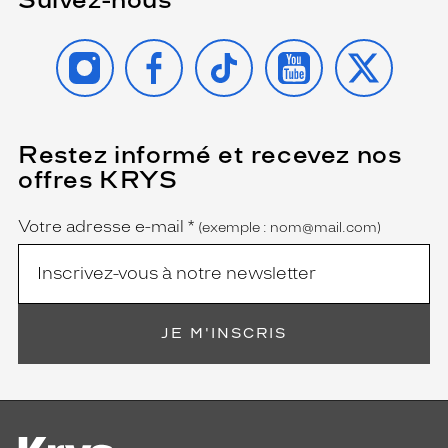
INSTAGRAM
FACEBOOK
TIKTOK
YOUTUBE
X
Restez informé et recevez nos
(Ce
champ
offres KRYS
est
Name
obligatoire)
Votre adresse e-mail
*
(exemple : nom@mail.com)
JE M'INSCRIS