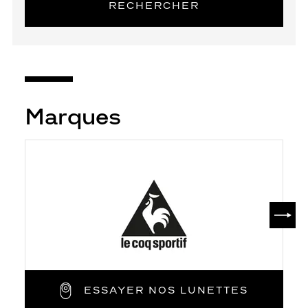
RECHERCHER
Marques
SUIV
ESSAYER NOS LUNETTES