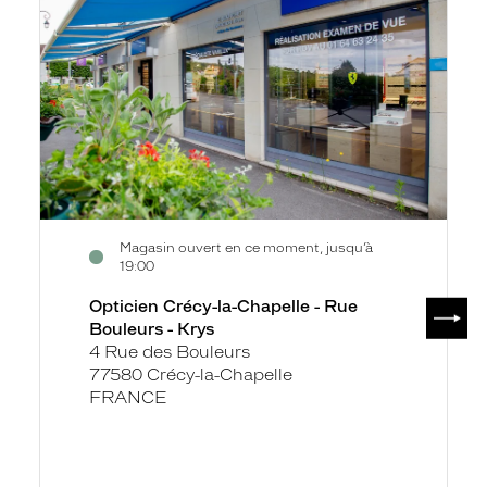
fiche
la-
Chapelle
-
Rue
Bouleurs
-
Krys
Magasin ouvert en ce moment, jusqu’à
19:00
SUIV
Opticien Crécy-la-Chapelle - Rue
Bouleurs - Krys
4 Rue des Bouleurs
77580 Crécy-la-Chapelle
FRANCE