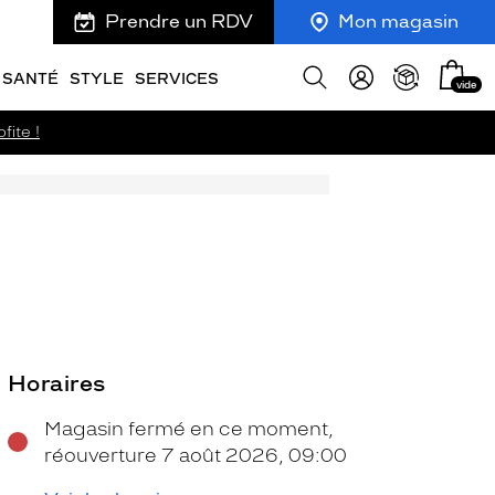
Prendre un RDV
Mon magasin
Mon
Afficher
SANTÉ
STYLE
SERVICES
vide
panie
la
recherche
fite !
Horaires
Magasin fermé en ce moment,
réouverture 7 août 2026, 09:00