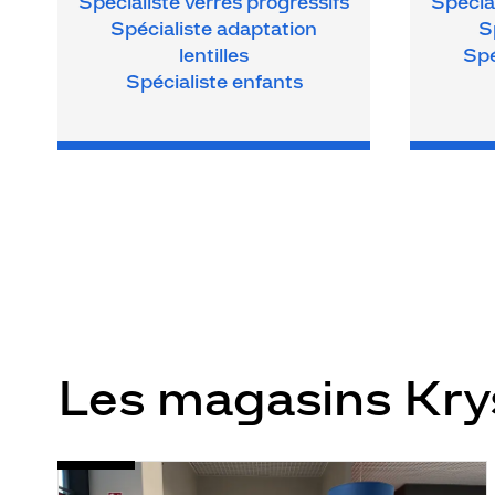
Spécialiste verres progressifs
Spécial
Spécialiste adaptation
S
lentilles
Spé
Spécialiste enfants
Les magasins Kr
Opticien
Voir