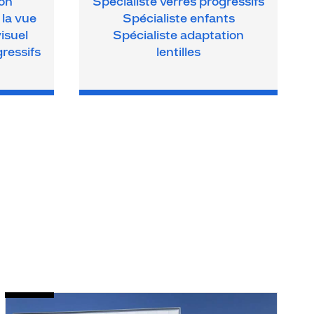
ion
Spécialiste verres progressifs
 la vue
Spécialiste enfants
isuel
Spécialiste adaptation
gressifs
lentilles
Opticien
O
Voir
V