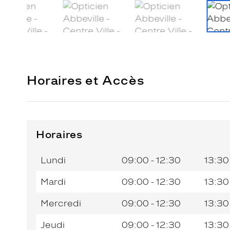
Horaires et Accès
Horaires
Horaires
Jour de
Horaires
de
la
du
l’après-
Lundi
09:00 - 12:30
13:30
semaine
matin
midi
Mardi
09:00 - 12:30
13:30
Mercredi
09:00 - 12:30
13:30
Jeudi
09:00 - 12:30
13:30