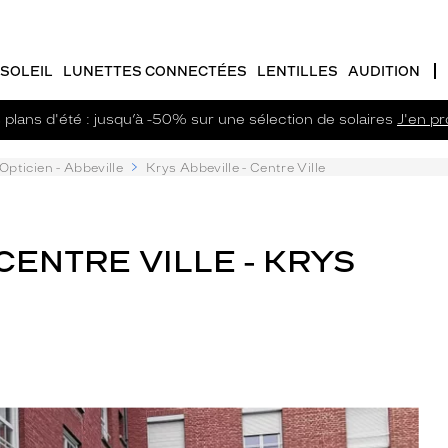
SOLEIL
LUNETTES CONNECTÉES
LENTILLES
AUDITION
plans d'été : jusqu’à -50% sur une sélection de solaires
J'en pro
Opticien - Abbeville
Krys Abbeville - Centre Ville
CENTRE VILLE - KRYS