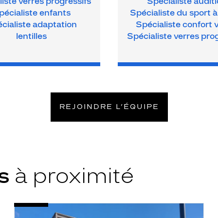
iste verres progressifs
Spécialiste audit
pécialiste enfants
Spécialiste du sport à
cialiste adaptation
Spécialiste confort v
lentilles
Spécialiste verres pro
REJOINDRE L’ÉQUIPE
ys
à proximité
Opticien
Voir