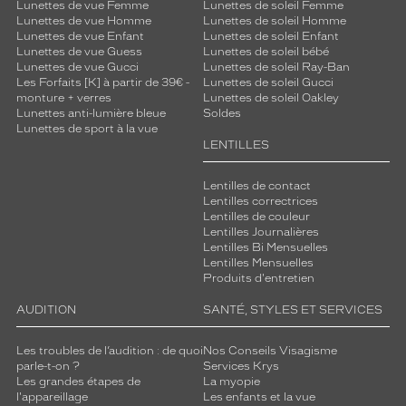
Lunettes de vue Femme
Lunettes de soleil Femme
Lunettes de vue Homme
Lunettes de soleil Homme
Lunettes de vue Enfant
Lunettes de soleil Enfant
Lunettes de vue Guess
Lunettes de soleil bébé
Lunettes de vue Gucci
Lunettes de soleil Ray-Ban
Les Forfaits [K] à partir de 39€ -
Lunettes de soleil Gucci
monture + verres
Lunettes de soleil Oakley
Lunettes anti-lumière bleue
Soldes
Lunettes de sport à la vue
LENTILLES
Lentilles de contact
Lentilles correctrices
Lentilles de couleur
Lentilles Journalières
Lentilles Bi Mensuelles
Lentilles Mensuelles
Produits d'entretien
AUDITION
SANTÉ, STYLES ET SERVICES
Les troubles de l’audition : de quoi
Nos Conseils Visagisme
parle-t-on ?
Services Krys
Les grandes étapes de
La myopie
l'appareillage
Les enfants et la vue