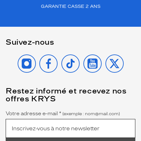
GARANTIE CASSE 2 ANS
Suivez-nous
INSTAGRAM
FACEBOOK
TIKTOK
YOUTUBE
X
Restez informé et recevez nos
(Ce
champ
offres KRYS
est
Name
obligatoire)
Votre adresse e-mail
*
(exemple : nom@mail.com)