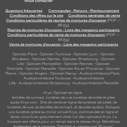
Nous contacter
Questions fréquentes
Commandes - Retours - Remboursement
Conditions des offres sur le site
Conditions générales de vente
Conditions particulières de reprise de montures d’occasion
[PDF —
86
Ko
]
Reprise de montures d’occasion - Liste des magasins participants
Conditions particulières de vente de montures d’occasion
[PDF —
94
Ko
]
Vente de montures d’occasion - Liste des magasins participants
Opticien Paris
-
Opticien Toulouse
-
Opticien Lyon
-
Opticien
Bordeaux
-
Opticien Nantes
-
Opticien Strasbourg
-
Opticien
Lille
-
Opticien Montpellier
-
Opticien Rennes
-
Opticien
Grenoble
-
Opticien Marseille
-
Opticien Aix-en-Provence
-
Opticien
Reims
-
Opticien Angers
-
Opticien Nancy
-
Audioprothésiste Paris
-
Audioprothésiste Toulouse
-
Audioprothésiste
Lille
-
Audioprothésiste Strasbourg
-
Audioprothésiste Marseille
Krys, Opticien en ligne :
lentilles de contact
,
lunettes de vue
,
lunettes de soleil
et
piles
audio
Krys.com : Site de vente en ligne de lunettes de soleil, de
lunettes de vue, de
lentilles de contact
, et de piles audios. Essayez
vos lunettes grâce au miroir virtuel Krys, commandez en ligne et
faites vous livrer gratuitement chez l'un des opticiens Krys. La
livraison est offerte pour un retrait dans le réseau Krys. Bénéficiez
également de la garantie "Satisfait ou remboursé 30 jours".