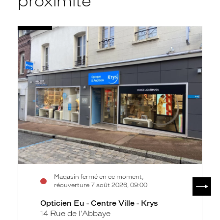
proximité
Voir
Opticien
la
Eu
fiche
-
Centre
Ville
-
Krys
Magasin fermé en ce moment,
SUIV
réouverture 7 août 2026, 09:00
Opticien Eu - Centre Ville - Krys
14 Rue de l'Abbaye