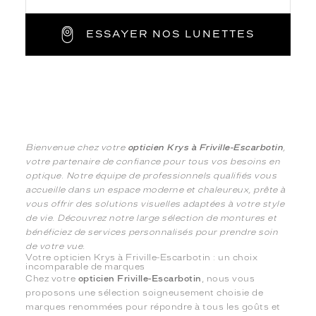
ESSAYER NOS LUNETTES
Bienvenue chez votre
opticien Krys à Friville-Escarbotin
,
votre partenaire de confiance pour tous vos besoins en
optique. Notre équipe de professionnels qualifiés vous
accueille dans un espace moderne et chaleureux, prête à
vous offrir des solutions visuelles adaptées à votre style
de vie. Découvrez notre large sélection de montures et
bénéficiez de services personnalisés pour prendre soin
de votre vue.
Votre opticien Krys à Friville-Escarbotin : un choix
incomparable de marques
Chez votre
opticien Friville-Escarbotin
, nous vous
proposons une sélection soigneusement choisie de
marques renommées pour répondre à tous les goûts et