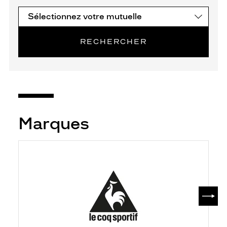
RECHERCHER
Marques
SUIV