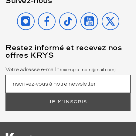
Suivez-nous
INSTAGRAM
FACEBOOK
TIKTOK
YOUTUBE
X
Restez informé et recevez nos
(Ce
champ
offres KRYS
est
Name
obligatoire)
Votre adresse e-mail
*
(exemple : nom@mail.com)
JE M'INSCRIS