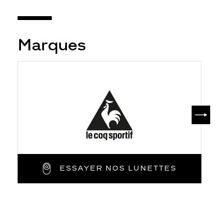
Marques
SUIV
ESSAYER NOS LUNETTES