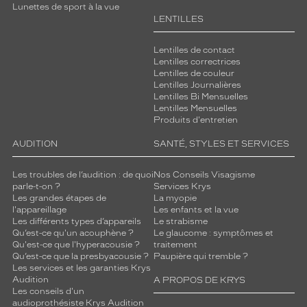
Lunettes de sport à la vue
LENTILLES
Lentilles de contact
Lentilles correctrices
Lentilles de couleur
Lentilles Journalières
Lentilles Bi Mensuelles
Lentilles Mensuelles
Produits d'entretien
AUDITION
SANTÉ, STYLES ET SERVICES
Les troubles de l’audition : de quoi
Nos Conseils Visagisme
parle-t-on ?
Services Krys
Les grandes étapes de
La myopie
l'appareillage
Les enfants et la vue
Les différents types d’appareils
Le strabisme
Qu’est-ce qu'un acouphène ?
Le glaucome : symptômes et
Qu'est-ce que l'hyperacousie ?
traitement
Qu’est-ce que la presbyacousie ?
Paupière qui tremble ?
Les services et les garanties Krys
Audition
A PROPOS DE KRYS
Les conseils d'un
audioprothésiste Krys Audition