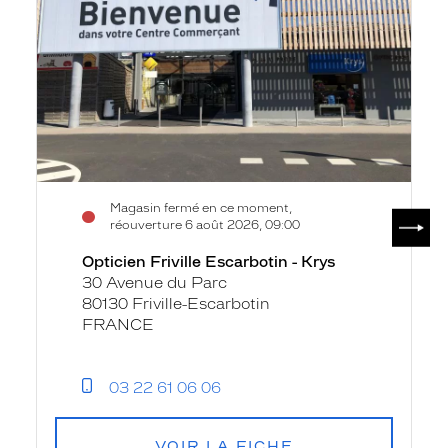
Krys
Magasin fermé en ce moment,
SUIV
réouverture 6 août 2026, 09:00
Opticien Friville Escarbotin - Krys
30 Avenue du Parc
80130 Friville-Escarbotin
FRANCE
03 22 61 06 06
VOIR LA FICHE