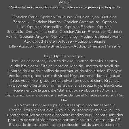
94
Ko
]
Vente de montures d’occasion - Liste des magasins participants
Opticien Paris
-
Opticien Toulouse
-
Opticien Lyon
-
Opticien
Bordeaux
-
Opticien Nantes
-
Opticien Strasbourg
-
Opticien
Lille
-
Opticien Montpellier
-
Opticien Rennes
-
Opticien
Grenoble
-
Opticien Marseille
-
Opticien Aix-en-Provence
-
Opticien
Reims
-
Opticien Angers
-
Opticien Nancy
-
Audioprothésiste Paris
-
Audioprothésiste Toulouse
-
Audioprothésiste
Lille
-
Audioprothésiste Strasbourg
-
Audioprothésiste Marseille
Krys, Opticien en ligne :
lentilles de contact
,
lunettes de vue
,
lunettes de soleil
et
piles
audio
Krys.com : Site de vente en ligne de lunettes de soleil, de
lunettes de vue, de
lentilles de contact
, et de piles audios. Essayez
vos lunettes grâce au miroir virtuel Krys, commandez en ligne et
faites vous livrer gratuitement chez l'un des opticiens Krys. La
livraison est offerte pour un retrait dans le réseau Krys. Bénéficiez
également de la garantie "Satisfait ou remboursé 30 jours".
Retrouvez nos marques de lunettes de vue et
lunettes de soleil : Ray
Ban
Krys.com : C’est aussi plus de 1000 opticiens dans toute la
France.
Trouvez l’opticien Krys le plus proche de chez vous
. Les
lunettes/lentilles sont des dispositifs médicaux qui constituent des
produits de santé réglementés portant à ce titre le marquage CE.
En cas de doute, consultez un professionnel de santé spécialisé.