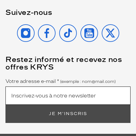
Suivez-nous
INSTAGRAM
FACEBOOK
TIKTOK
YOUTUBE
X
Restez informé et recevez nos
(Ce
champ
offres KRYS
est
Name
obligatoire)
Votre adresse e-mail
*
(exemple : nom@mail.com)
JE M'INSCRIS