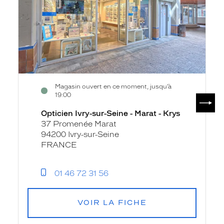
-
Marat
-
Krys
Magasin ouvert en ce moment, jusqu’à
19:00
SUIV
Opticien Ivry-sur-Seine - Marat - Krys
37 Promenée Marat
94200 Ivry-sur-Seine
FRANCE
01 46 72 31 56
VOIR LA FICHE