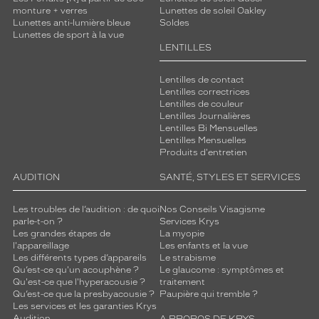
monture + verres
Lunettes de soleil Oakley
Lunettes anti-lumière bleue
Soldes
Lunettes de sport à la vue
LENTILLES
Lentilles de contact
Lentilles correctrices
Lentilles de couleur
Lentilles Journalières
Lentilles Bi Mensuelles
Lentilles Mensuelles
Produits d'entretien
AUDITION
SANTÉ, STYLES ET SERVICES
Les troubles de l’audition : de quoi
Nos Conseils Visagisme
parle-t-on ?
Services Krys
Les grandes étapes de
La myopie
l'appareillage
Les enfants et la vue
Les différents types d’appareils
Le strabisme
Qu’est-ce qu'un acouphène ?
Le glaucome : symptômes et
Qu'est-ce que l'hyperacousie ?
traitement
Qu’est-ce que la presbyacousie ?
Paupière qui tremble ?
Les services et les garanties Krys
Audition