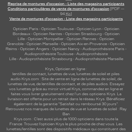
Reprise de montures d’occasion - Liste des magasins participants
Conditions particulières de vente de montures d’occasion
[PDF —
94
Ko
]
Vente de montures d’occasion - Liste des magasins participants
Opticien Paris
-
Opticien Toulouse
-
Opticien Lyon
-
Opticien
Bordeaux
-
Opticien Nantes
-
Opticien Strasbourg
-
Opticien
Lille
-
Opticien Montpellier
-
Opticien Rennes
-
Opticien
Grenoble
-
Opticien Marseille
-
Opticien Aix-en-Provence
-
Opticien
Reims
-
Opticien Angers
-
Opticien Nancy
-
Audioprothésiste Paris
-
Audioprothésiste Toulouse
-
Audioprothésiste
Lille
-
Audioprothésiste Strasbourg
-
Audioprothésiste Marseille
Krys, Opticien en ligne :
lentilles de contact
,
lunettes de vue
,
lunettes de soleil
et
piles
audio
Krys.com : Site de vente en ligne de lunettes de soleil, de
lunettes de vue, de
lentilles de contact
, et de piles audios. Essayez
vos lunettes grâce au miroir virtuel Krys, commandez en ligne et
faites vous livrer gratuitement chez l'un des opticiens Krys. La
livraison est offerte pour un retrait dans le réseau Krys. Bénéficiez
également de la garantie "Satisfait ou remboursé 30 jours".
Retrouvez nos marques de lunettes de vue et
lunettes de soleil : Ray
Ban
Krys.com : C’est aussi plus de 1000 opticiens dans toute la
France.
Trouvez l’opticien Krys le plus proche de chez vous
. Les
lunettes/lentilles sont des dispositifs médicaux qui constituent des