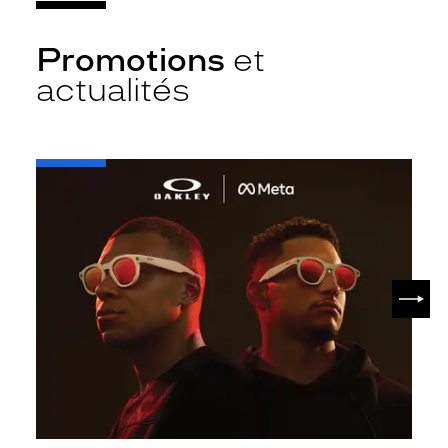
Promotions
et
actualités
-
Oakley
META
SUIV