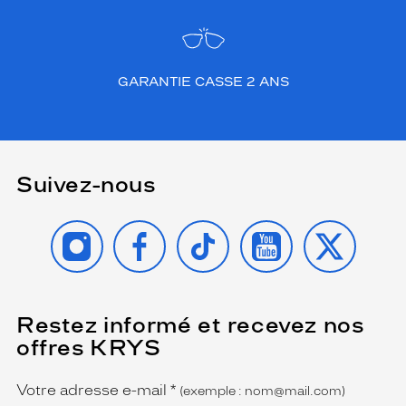
GARANTIE CASSE 2 ANS
Suivez-nous
INSTAGRAM
FACEBOOK
TIKTOK
YOUTUBE
X
Restez informé et recevez nos
(Ce
champ
offres KRYS
est
Name
obligatoire)
Votre adresse e-mail
*
(exemple : nom@mail.com)