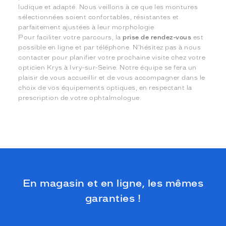
ludique et adapté. Nous veillons à ce que les montures
sélectionnées soient confortables, résistantes et
parfaitement ajustées à leur morphologie.
Pour faciliter votre parcours, la
prise de rendez-vous
est
possible en ligne et par téléphone. N'hésitez pas à nous
contacter pour planifier votre prochaine visite chez votre
opticien Krys à Ivry-sur-Seine. Notre équipe se fera un
plaisir de vous accueillir et de vous accompagner dans le
choix de vos équipements optiques, en respectant la
prescription de votre ophtalmologue.
En magasin et en ligne, les mêmes
garanties !