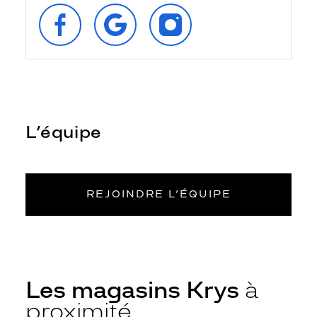
SUIVEZ‑NOUS
RETROUVEZ‑NOUS
SUIVEZ‑NOUS
SUR
SUR
SUR
FACEBOOK
GOOGLE
INSTAGRAM
L’équipe
REJOINDRE L’ÉQUIPE
Les magasins Krys
à
proximité