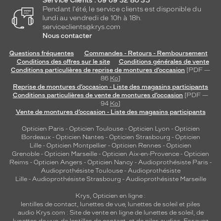
Service Clients : 09 69 32 80 35
Pendant l'été, le service clients est disponible du
lundi au vendredi de 10h à 18h.
serviceclients@krys.com
Nous contacter
Questions fréquentes
Commandes - Retours - Remboursement
Conditions des offres sur le site
Conditions générales de vente
Conditions particulières de reprise de montures d’occasion
[PDF —
86
Ko
]
Reprise de montures d’occasion - Liste des magasins participants
Conditions particulières de vente de montures d’occasion
[PDF —
94
Ko
]
Vente de montures d’occasion - Liste des magasins participants
Opticien Paris
-
Opticien Toulouse
-
Opticien Lyon
-
Opticien
Bordeaux
-
Opticien Nantes
-
Opticien Strasbourg
-
Opticien
Lille
-
Opticien Montpellier
-
Opticien Rennes
-
Opticien
Grenoble
-
Opticien Marseille
-
Opticien Aix-en-Provence
-
Opticien
Reims
-
Opticien Angers
-
Opticien Nancy
-
Audioprothésiste Paris
-
Audioprothésiste Toulouse
-
Audioprothésiste
Lille
-
Audioprothésiste Strasbourg
-
Audioprothésiste Marseille
Krys, Opticien en ligne :
lentilles de contact
,
lunettes de vue
,
lunettes de soleil
et
piles
audio
Krys.com : Site de vente en ligne de lunettes de soleil, de
lunettes de vue, de
lentilles de contact
, et de piles audios. Essayez