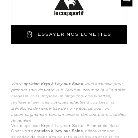
ESSAYER NOS LUNETTES
Votre
opticien Krys à Ivry-sur-Seine
vous accueille pour
prendre soin de votre vue. Situé au cœur de la ville, notre
magasin vous propose un large choix de lunettes,
lentilles et services optiques adaptés à vos besoins.
Bénéficiez de l'expertise de notre équipe pour un
accompagnement personnalisé et des solutions visuelles
de qualité.
Votre opticien Krys à Ivry-sur-Seine : Promenée Marat
Chez votre
opticien à Ivry-sur-Seine
, découvrez une
sélection de montures pour tous les styles et tous les