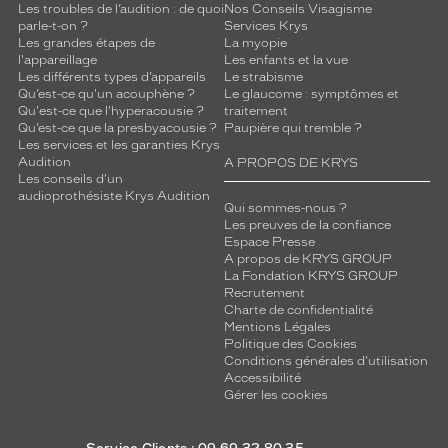
Les troubles de l’audition : de quoi
Nos Conseils Visagisme
parle-t-on ?
Services Krys
Les grandes étapes de
La myopie
l'appareillage
Les enfants et la vue
Les différents types d’appareils
Le strabisme
Qu’est-ce qu'un acouphène ?
Le glaucome : symptômes et
Qu'est-ce que l'hyperacousie ?
traitement
Qu’est-ce que la presbyacousie ?
Paupière qui tremble ?
Les services et les garanties Krys
Audition
A PROPOS DE KRYS
Les conseils d'un
audioprothésiste Krys Audition
Qui sommes-nous ?
Les preuves de la confiance
Espace Presse
A propos de KRYS GROUP
La Fondation KRYS GROUP
Recrutement
Charte de confidentialité
Mentions Légales
Politique des Cookies
Conditions générales d'utilisation
Accessibilité
Gérer les cookies