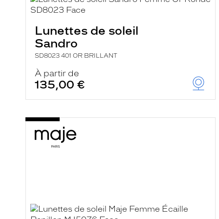
a
r
e
c
Lunettes de soleil
h
Sandro
e
r
SD8023 401 OR BRILLANT
c
h
À partir de
e
135,00 €
e
t
r
e
c
h
a
r
g
e
l
a
p
a
g
e