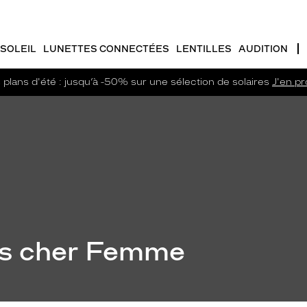
SOLEIL
LUNETTES CONNECTÉES
LENTILLES
AUDITION
plans d'été : jusqu’à -50% sur une sélection de solaires
J'en pro
pas cher Femme