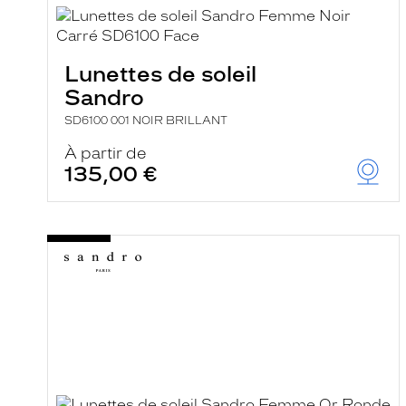
i
l
t
r
Lunettes de soleil
e
l
Sandro
a
n
SD6100 001 NOIR BRILLANT
c
e
À partir de
a
135,00 €
u
t
o
m
a
t
i
q
u
e
m
e
n
t
l