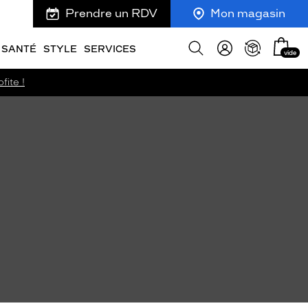
Prendre un RDV
Mon magasin
Mon
Afficher
SANTÉ
STYLE
SERVICES
vide
panie
la
recherche
fite !