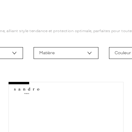
e, alliant style tendance et protection optimale, parfaites pour toute
Matière
Couleur