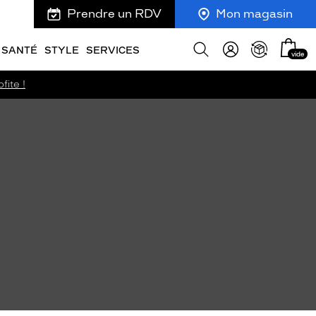
Prendre un RDV
Mon magasin
Mon
Afficher
SANTÉ
STYLE
SERVICES
vide
panie
la
recherche
fite !