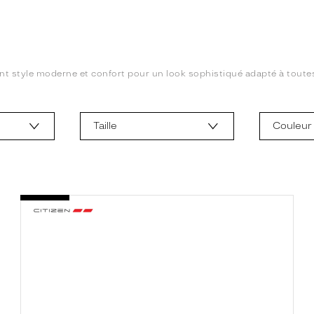
ant style moderne et confort pour un look sophistiqué adapté à toutes 
Taille
Couleur