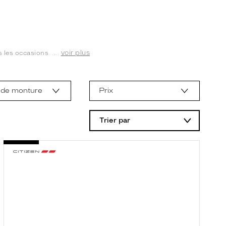
voir plus
les occasions. ....
 de monture
Prix
Trier par