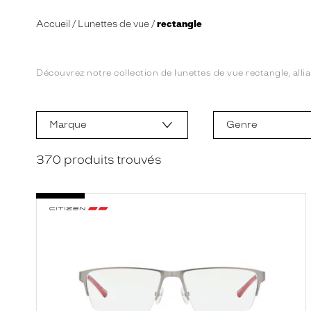
Accueil
Lunettes de vue
rectangle
Découvrez notre collection de lunettes de vue rectangle, alli
L
a
m
Marque
Genre
o
d
i
370
produits trouvés
f
i
c
a
t
i
o
n
d
'
u
n
f