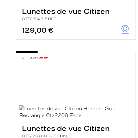
a
r
Lunettes de vue Citizen
e
c
CTZ2204 315 BLEU
h
e
129,00 €
r
c
h
e
e
t
r
e
c
h
a
r
g
e
l
a
p
a
g
Lunettes de vue Citizen
e
CTZ2208 111 GRIS FONCE