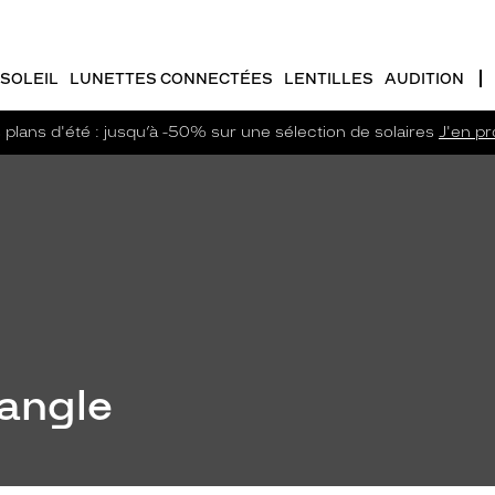
SOLEIL
LUNETTES CONNECTÉES
LENTILLES
AUDITION
plans d'été : jusqu’à -50% sur une sélection de solaires
J'en pro
tangle