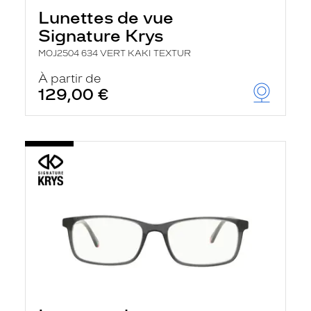
h
Lunettes de vue
e
r
Signature Krys
c
h
MOJ2504 634 VERT KAKI TEXTUR
e
e
À partir de
t
129,00 €
r
e
c
h
a
r
g
e
l
a
p
a
g
e