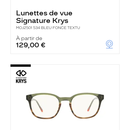
e
l
Lunettes de vue
a
n
Signature Krys
c
e
MOJ2501 534 BLEU FONCE TEXTU
a
u
À partir de
t
129,00 €
o
m
a
t
i
q
u
e
m
e
n
t
l
a
r
e
c