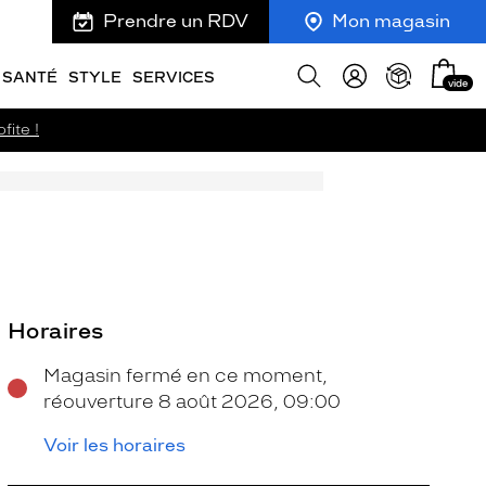
Prendre un RDV
Mon magasin
Mon
Afficher
SANTÉ
STYLE
SERVICES
vide
panie
la
recherche
fite !
Horaires
Magasin fermé en ce moment,
réouverture 8 août 2026, 09:00
Voir les horaires