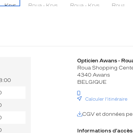
Opticien Awans - Roua
Roua Shopping Cent
4340 Awans
18:00
BELGIQUE
0
Calculer l’itinéraire
0
CGV et données per
0
0
Informations d’accès