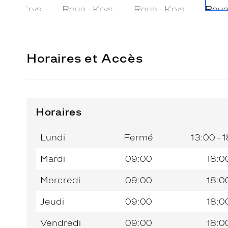
Horaires et Accès
Horaires
Horaires
Jour de
Horaires
de
la
du
l’après-
Lundi
Fermé
13:00 - 
semaine
matin
midi
Mardi
09:00
18:0
Mercredi
09:00
18:0
Jeudi
09:00
18:0
Vendredi
09:00
18:0