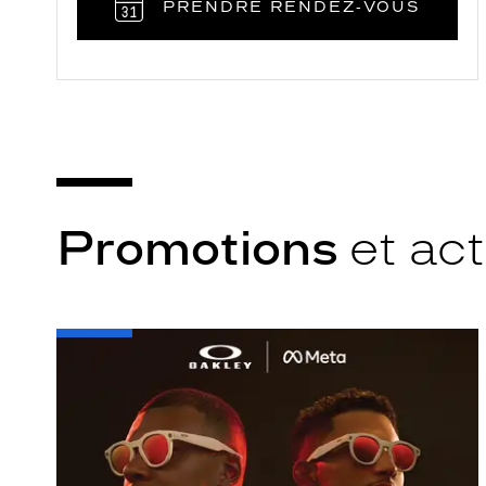
PRENDRE RENDEZ‑VOUS
Promotions
et act
-
Oakley
META