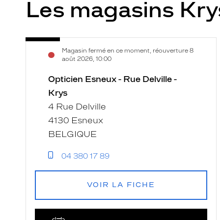
Les magasins Kr
Opticien
Voir
Magasin fermé en ce moment, réouverture 8
Esneux
la
août 2026, 10:00
-
fiche
Rue
Opticien Esneux - Rue Delville -
Delville
Krys
-
4 Rue Delville
Krys
4130 Esneux
BELGIQUE
04 380 17 89
VOIR LA FICHE