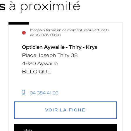
ys
à proximité
Opticien
Voir
Magasin fermé en ce moment, réouverture 8
Aywaille
la
août 2026, 09:00
-
fiche
Thiry
Opticien Aywaille - Thiry - Krys
-
Place Joseph Thiry 38
Krys
4920 Aywaille
BELGIQUE
04 384 41 03
VOIR LA FICHE