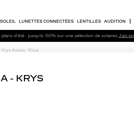
SOLEIL
LUNETTES CONNECTÉES
LENTILLES
AUDITION
plans d'été : jusqu’à -50% sur une sélection de solaires
J'en pro
Krys Awans - Roua
A - KRYS