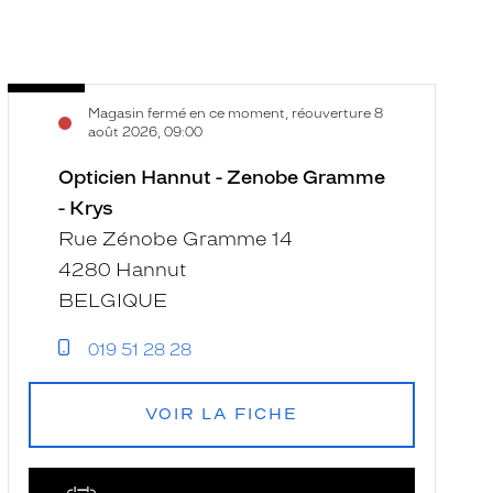
Opticien
Voir
Magasin fermé en ce moment, réouverture 8
Hannut
la
août 2026, 09:00
-
fiche
Zenobe
Opticien Hannut - Zenobe Gramme
Gramme
- Krys
-
Rue Zénobe Gramme 14
Krys
4280 Hannut
BELGIQUE
019 51 28 28
VOIR LA FICHE