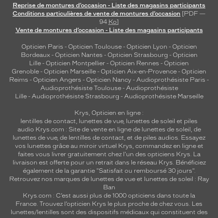
Reprise de montures d’occasion - Liste des magasins participants
Conditions particulières de vente de montures d’occasion
[PDF —
94
Ko
]
Vente de montures d’occasion - Liste des magasins participants
Opticien Paris
-
Opticien Toulouse
-
Opticien Lyon
-
Opticien
Bordeaux
-
Opticien Nantes
-
Opticien Strasbourg
-
Opticien
Lille
-
Opticien Montpellier
-
Opticien Rennes
-
Opticien
Grenoble
-
Opticien Marseille
-
Opticien Aix-en-Provence
-
Opticien
Reims
-
Opticien Angers
-
Opticien Nancy
-
Audioprothésiste Paris
-
Audioprothésiste Toulouse
-
Audioprothésiste
Lille
-
Audioprothésiste Strasbourg
-
Audioprothésiste Marseille
Krys, Opticien en ligne :
lentilles de contact
,
lunettes de vue
,
lunettes de soleil
et
piles
audio
Krys.com : Site de vente en ligne de lunettes de soleil, de
lunettes de vue, de
lentilles de contact
, et de piles audios. Essayez
vos lunettes grâce au miroir virtuel Krys, commandez en ligne et
faites vous livrer gratuitement chez l'un des opticiens Krys. La
livraison est offerte pour un retrait dans le réseau Krys. Bénéficiez
également de la garantie "Satisfait ou remboursé 30 jours".
Retrouvez nos marques de lunettes de vue et
lunettes de soleil : Ray
Ban
Krys.com : C’est aussi plus de 1000 opticiens dans toute la
France.
Trouvez l’opticien Krys le plus proche de chez vous
. Les
lunettes/lentilles sont des dispositifs médicaux qui constituent des