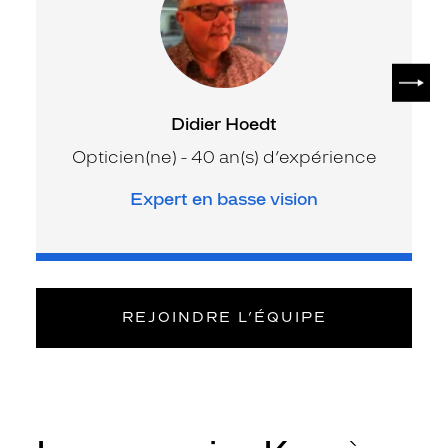
SUIV
Didier Hoedt
Opticien(ne) - 40 an(s) d’expérience
Expert en basse vision
REJOINDRE L’ÉQUIPE