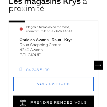
Les magasins Krys
à
proximité
Voir
Opticien
Magasin fermé en ce moment,
la
Awans
réouverture 6 août 2026, 09:00
fiche
-
Opticien Awans - Roua - Krys
Roua
Roua Shopping Center
-
4340 Awans
Krys
BELGIQUE
SUIV
04 246 51 99
VOIR LA FICHE
PRENDRE RENDEZ‑VOUS