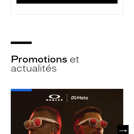
Promotions
et
actualités
-
Oakley
META
SUIV