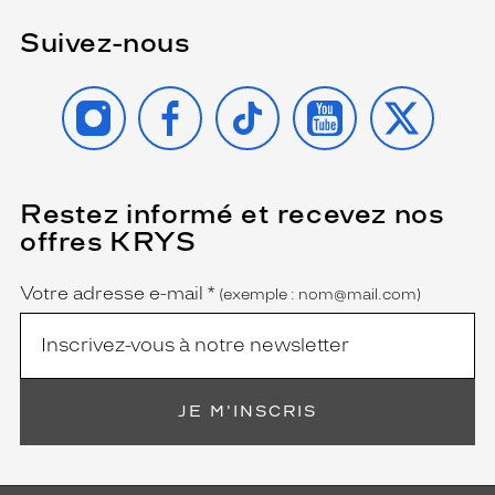
Suivez-nous
INSTAGRAM
FACEBOOK
TIKTOK
YOUTUBE
X
Restez informé et recevez nos
(Ce
champ
offres KRYS
est
Name
obligatoire)
Votre adresse e-mail
*
(exemple : nom@mail.com)
JE M'INSCRIS