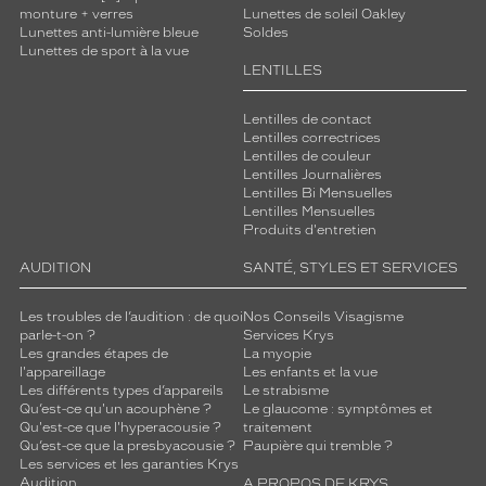
monture + verres
Lunettes de soleil Oakley
Lunettes anti-lumière bleue
Soldes
Lunettes de sport à la vue
LENTILLES
Lentilles de contact
Lentilles correctrices
Lentilles de couleur
Lentilles Journalières
Lentilles Bi Mensuelles
Lentilles Mensuelles
Produits d'entretien
AUDITION
SANTÉ, STYLES ET SERVICES
Les troubles de l’audition : de quoi
Nos Conseils Visagisme
parle-t-on ?
Services Krys
Les grandes étapes de
La myopie
l'appareillage
Les enfants et la vue
Les différents types d’appareils
Le strabisme
Qu’est-ce qu'un acouphène ?
Le glaucome : symptômes et
Qu'est-ce que l'hyperacousie ?
traitement
Qu’est-ce que la presbyacousie ?
Paupière qui tremble ?
Les services et les garanties Krys
Audition
A PROPOS DE KRYS