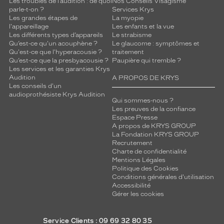
Les troubles de l’audition : de quoi
Nos Conseils Visagisme
parle-t-on ?
Services Krys
Les grandes étapes de
La myopie
l'appareillage
Les enfants et la vue
Les différents types d’appareils
Le strabisme
Qu’est-ce qu'un acouphène ?
Le glaucome : symptômes et
Qu'est-ce que l'hyperacousie ?
traitement
Qu’est-ce que la presbyacousie ?
Paupière qui tremble ?
Les services et les garanties Krys
Audition
A PROPOS DE KRYS
Les conseils d'un
audioprothésiste Krys Audition
Qui sommes-nous ?
Les preuves de la confiance
Espace Presse
A propos de KRYS GROUP
La Fondation KRYS GROUP
Recrutement
Charte de confidentialité
Mentions Légales
Politique des Cookies
Conditions générales d'utilisation
Accessibilité
Gérer les cookies
Service Clients : 09 69 32 80 35