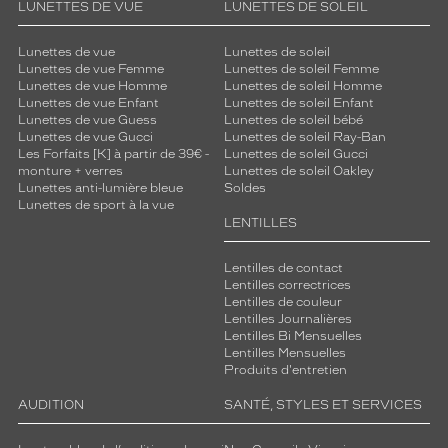
LUNETTES DE VUE
LUNETTES DE SOLEIL
Lunettes de vue
Lunettes de soleil
Lunettes de vue Femme
Lunettes de soleil Femme
Lunettes de vue Homme
Lunettes de soleil Homme
Lunettes de vue Enfant
Lunettes de soleil Enfant
Lunettes de vue Guess
Lunettes de soleil bébé
Lunettes de vue Gucci
Lunettes de soleil Ray-Ban
Les Forfaits [K] à partir de 39€ -
Lunettes de soleil Gucci
monture + verres
Lunettes de soleil Oakley
Lunettes anti-lumière bleue
Soldes
Lunettes de sport à la vue
LENTILLES
Lentilles de contact
Lentilles correctrices
Lentilles de couleur
Lentilles Journalières
Lentilles Bi Mensuelles
Lentilles Mensuelles
Produits d'entretien
AUDITION
SANTÉ, STYLES ET SERVICES