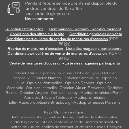
Pendant l'été, le service clients est disponible du
lundi au vendredi de 10h à 18h.
serviceclients@krys.com
Nous contacter
Questions fréquentes
Commandes - Retours - Remboursement
Conditions des offres sur le site
Conditions générales de vente
Conditions particulières de reprise de montures d’occasion
[PDF —
86
Ko
]
Reprise de montures d’occasion - Liste des magasins participants
Conditions particulières de vente de montures d’occasion
[PDF —
94
Ko
]
Vente de montures d’occasion - Liste des magasins participants
Opticien Paris
-
Opticien Toulouse
-
Opticien Lyon
-
Opticien
Bordeaux
-
Opticien Nantes
-
Opticien Strasbourg
-
Opticien
Lille
-
Opticien Montpellier
-
Opticien Rennes
-
Opticien
Grenoble
-
Opticien Marseille
-
Opticien Aix-en-Provence
-
Opticien
Reims
-
Opticien Angers
-
Opticien Nancy
-
Audioprothésiste Paris
-
Audioprothésiste Toulouse
-
Audioprothésiste
Lille
-
Audioprothésiste Strasbourg
-
Audioprothésiste Marseille
Krys, Opticien en ligne :
lentilles de contact
,
lunettes de vue
,
lunettes de soleil
et
piles
audio
Krys.com : Site de vente en ligne de lunettes de soleil, de
lunettes de vue, de
lentilles de contact
, et de piles audios. Essayez