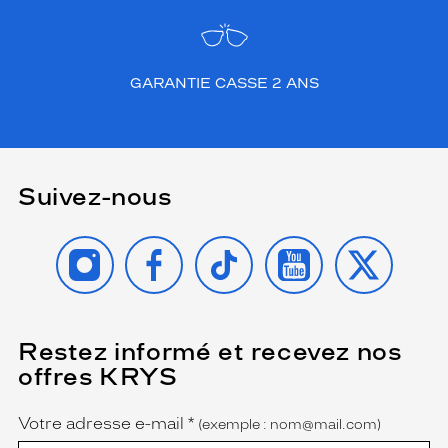
GARANTIE CASSE 2 ANS
Suivez-nous
INSTAGRAM
FACEBOOK
TIKTOK
YOUTUBE
X
Restez informé et recevez nos
(Ce
champ
offres KRYS
est
Name
obligatoire)
Votre adresse e-mail
*
(exemple : nom@mail.com)