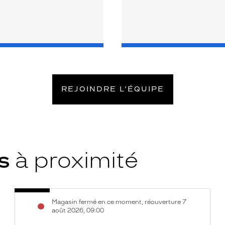
REJOINDRE L’ÉQUIPE
ys
à proximité
Opticien
Voir
Magasin fermé en ce moment, réouverture 7
Montélimar
la
août 2026, 09:00
-
fiche