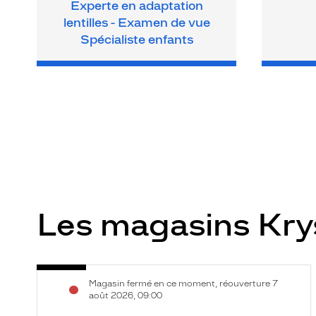
Experte en adaptation
lentilles - Examen de vue
Spécialiste enfants
Les magasins Kr
Opticien
Voir
Magasin fermé en ce moment, réouverture 7
Montélimar
la
août 2026, 09:00
-
fiche