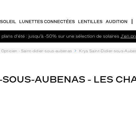
SOLEIL
LUNETTES CONNECTÉES
LENTILLES
AUDITION
plans d'été : jusqu’à -50% sur une sélection de solaires
J'en pro
Opticien - Saint-didier-sous-aubenas
Krys Saint-Didier-sous-Aub
R-SOUS-AUBENAS - LES CH