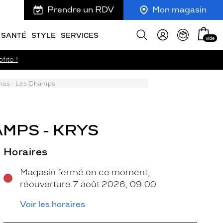
Prendre un RDV
Mon magasin
Mon
Afficher
SANTÉ
STYLE
SERVICES
vide
panie
la
recherche
fite !
enas - Les Champs
AMPS - KRYS
Horaires
Magasin fermé en ce moment,
réouverture 7 août 2026, 09:00
Voir les horaires