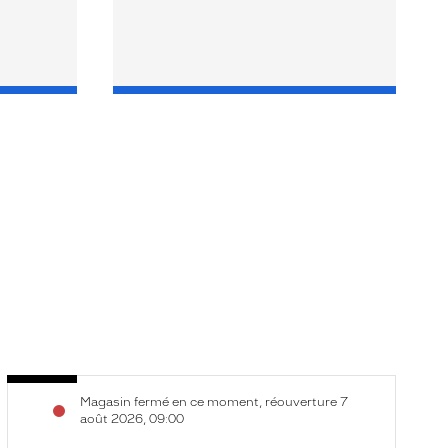
Opticien
O
Voir
V
Magasin fermé en ce moment, réouverture 7
Saulce-
P
la
la
août 2026, 09:00
sur-
-
fiche
f