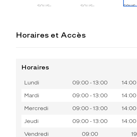
Horaires et Accès
Horaires
Horaires
Jour de
Horaires
de
la
du
l’après-
Lundi
09:00 - 13:00
14:00
semaine
matin
midi
Mardi
09:00 - 13:00
14:00
Mercredi
09:00 - 13:00
14:00
Jeudi
09:00 - 13:00
14:00
Vendredi
09:00
19