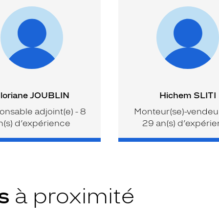
loriane JOUBLIN
Hichem SLITI
nsable adjoint(e) - 8
Monteur(se)-vendeur
n(s) d’expérience
29 an(s) d’expéri
ys
à proximité