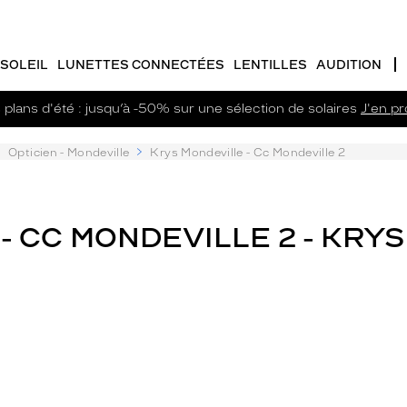
SOLEIL
LUNETTES CONNECTÉES
LENTILLES
AUDITION
plans d'été : jusqu’à -50% sur une sélection de solaires
J'en pro
Opticien - Mondeville
Krys Mondeville - Cc Mondeville 2
- CC MONDEVILLE 2 - KRYS