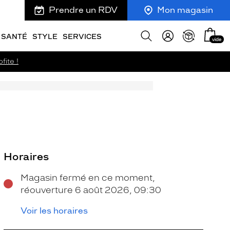
Prendre un RDV
Mon magasin
Mon
Afficher
SANTÉ
STYLE
SERVICES
vide
panie
la
recherche
fite !
Horaires
Magasin fermé en ce moment,
réouverture 6 août 2026, 09:30
Voir les horaires