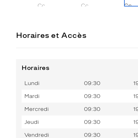
Horaires et Accès
Horaires
Horaires
Horaires
Jour de
Jour de
Horaires
Horaires
de
de
la
la
du
du
l’après-
l’après-
Lundi
09:30
1
semaine
semaine
matin
matin
midi
midi
Mardi
09:30
1
Mercredi
09:30
1
Jeudi
09:30
1
Vendredi
09:30
1