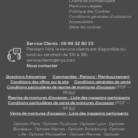
Charte de confidentialité
Mentions Légales
Politique des Cookies
Conditions générales d'utilisation
Accessibilité
Gérer les cookies
Service Clients : 09 69 32 80 35
Pendant l'été, le service clients est disponible du
lundi au vendredi de 10h à 18h.
serviceclients@krys.com
Nous contacter
Questions fréquentes
Commandes - Retours - Remboursement
Conditions des offres sur le site
Conditions générales de vente
Conditions particulières de reprise de montures d’occasion
[PDF —
86
Ko
]
Reprise de montures d’occasion - Liste des magasins participants
Conditions particulières de vente de montures d’occasion
[PDF —
94
Ko
]
Vente de montures d’occasion - Liste des magasins participants
Opticien Paris
-
Opticien Toulouse
-
Opticien Lyon
-
Opticien
Bordeaux
-
Opticien Nantes
-
Opticien Strasbourg
-
Opticien
Lille
-
Opticien Montpellier
-
Opticien Rennes
-
Opticien