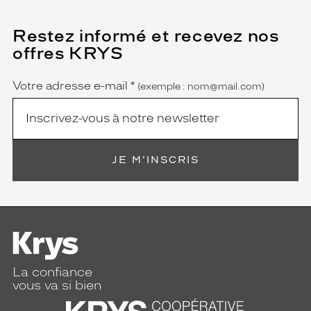
Restez informé et recevez nos
(Ce
champ
offres KRYS
est
Name
obligatoire)
Votre adresse e-mail
*
(exemple : nom@mail.com)
JE M'INSCRIS
La confiance
vous va si bien