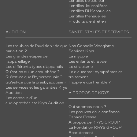
Lentilles de couleur
Lentilles Journalières
Lentilles Bi Mensuelles
Lentilles Mensuelles
Produits d'entretien
AUDITION
SANTÉ, STYLES ET SERVICES
Les troubles de l’audition : de quoi
Nos Conseils Visagisme
parle-t-on ?
Services Krys
Les grandes étapes de
La myopie
l'appareillage
Les enfants et la vue
Les différents types d’appareils
Le strabisme
Qu’est-ce qu'un acouphène ?
Le glaucome : symptômes et
Qu'est-ce que l'hyperacousie ?
traitement
Qu’est-ce que la presbyacousie ?
Paupière qui tremble ?
Les services et les garanties Krys
Audition
A PROPOS DE KRYS
Les conseils d'un
audioprothésiste Krys Audition
Qui sommes-nous ?
Les preuves de la confiance
Espace Presse
A propos de KRYS GROUP
La Fondation KRYS GROUP
Recrutement