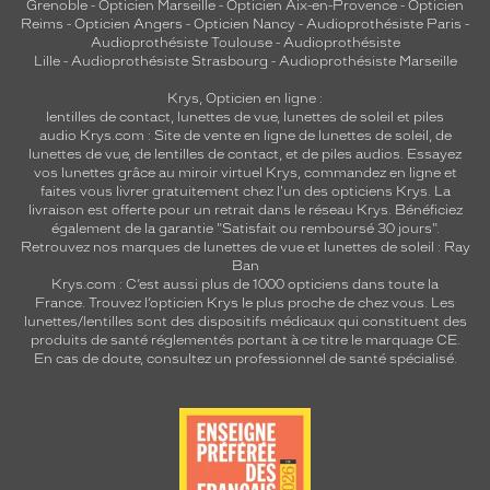
Grenoble
-
Opticien Marseille
-
Opticien Aix-en-Provence
-
Opticien
Reims
-
Opticien Angers
-
Opticien Nancy
-
Audioprothésiste Paris
-
Audioprothésiste Toulouse
-
Audioprothésiste
Lille
-
Audioprothésiste Strasbourg
-
Audioprothésiste Marseille
Krys, Opticien en ligne :
lentilles de contact
,
lunettes de vue
,
lunettes de soleil
et
piles
audio
Krys.com : Site de vente en ligne de lunettes de soleil, de
lunettes de vue, de
lentilles de contact
, et de piles audios. Essayez
vos lunettes grâce au miroir virtuel Krys, commandez en ligne et
faites vous livrer gratuitement chez l'un des opticiens Krys. La
livraison est offerte pour un retrait dans le réseau Krys. Bénéficiez
également de la garantie "Satisfait ou remboursé 30 jours".
Retrouvez nos marques de lunettes de vue et
lunettes de soleil : Ray
Ban
Krys.com : C’est aussi plus de 1000 opticiens dans toute la
France.
Trouvez l’opticien Krys le plus proche de chez vous
. Les
lunettes/lentilles sont des dispositifs médicaux qui constituent des
produits de santé réglementés portant à ce titre le marquage CE.
En cas de doute, consultez un professionnel de santé spécialisé.