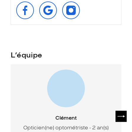
SUIVEZ‑NOUS
RETROUVEZ‑NOUS
SUIVEZ‑NOUS
SUR
SUR
SUR
FACEBOOK
GOOGLE
INSTAGRAM
L’équipe
SUIV
Clément
Opticien(ne) optométriste - 2 an(s)