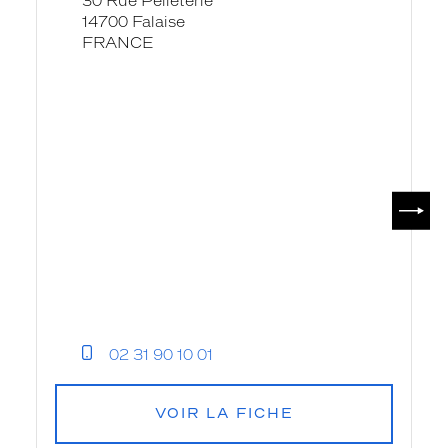
30 Rue Pelleterie
-
14700 Falaise
Krys
FRANCE
SUIV
02 31 90 10 01
VOIR LA FICHE