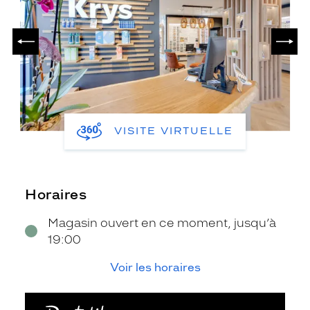
PRÉCÉDENT
SUIV
VISITE VIRTUELLE
Horaires
Magasin ouvert en ce moment, jusqu’à
19:00
Voir les horaires