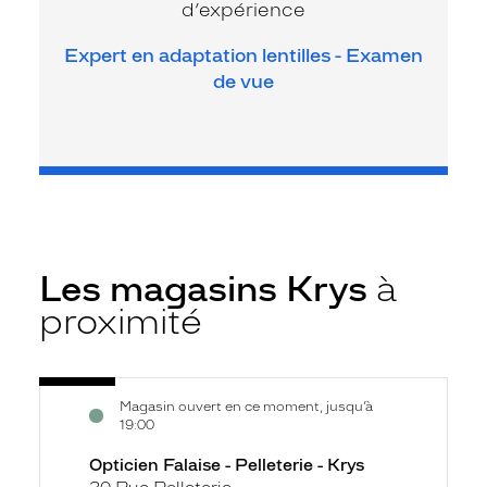
d’expérience
Expert en adaptation lentilles - Examen
de vue
Les magasins Krys
à
proximité
Voir
Opticien
Magasin ouvert en ce moment, jusqu’à
la
Falaise
19:00
fiche
-
Opticien Falaise - Pelleterie - Krys
Pelleterie