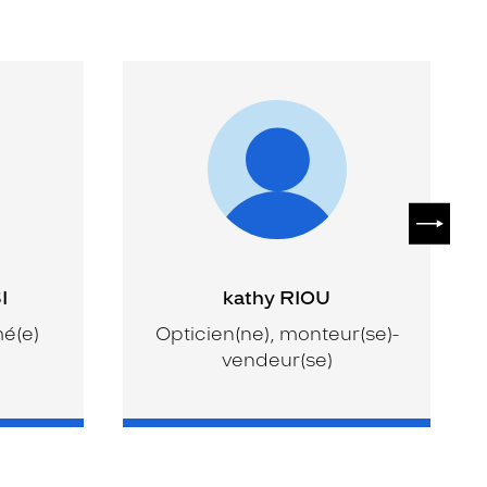
SUIVAN
I
kathy RIOU
mé(e)
Opticien(ne), monteur(se)-
vendeur(se)