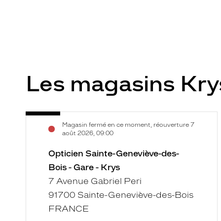
Les magasins Kr
Opticien
Voir
Magasin fermé en ce moment, réouverture 7
Sainte-
la
août 2026, 09:00
Geneviève-
fiche
des-
Opticien Sainte-Geneviève-des-
Bois
Bois - Gare - Krys
-
7 Avenue Gabriel Peri
Gare
91700 Sainte-Geneviève-des-Bois
-
FRANCE
Krys