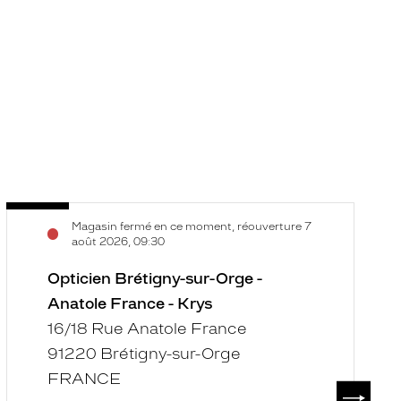
Opticien
O
Voir
V
Magasin fermé en ce moment, réouverture 7
Brétigny-
L
la
la
août 2026, 09:30
sur-
Vi
fiche
f
Orge
Opticien Brétigny-sur-Orge -
d
-
B
Anatole France - Krys
Anatole
-
16/18 Rue Anatole France
France
C
91220 Brétigny-sur-Orge
-
C
FRANCE
Krys
-
SUIVAN