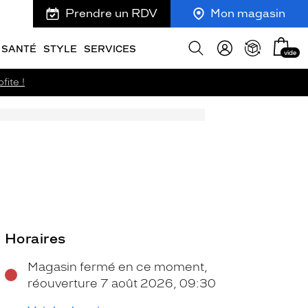
Prendre un RDV
Mon magasin
Mon
Afficher
SANTÉ
STYLE
SERVICES
vide
panie
la
recherche
fite !
e
Horaires
Magasin fermé en ce moment,
réouverture 7 août 2026, 09:30