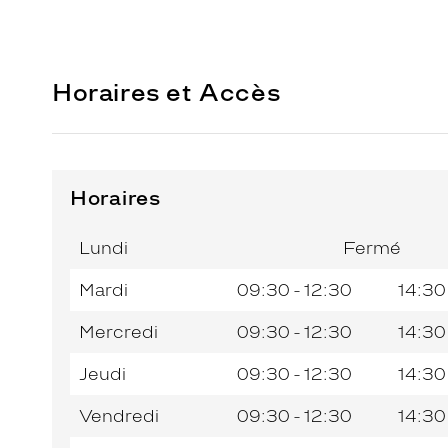
Horaires et Accès
Horaires
Horaires
Jour de
Horaires
de
la
du
l’après-
Lundi
Fermé
semaine
matin
midi
Mardi
09:30 - 12:30
14:30
Mercredi
09:30 - 12:30
14:30
Jeudi
09:30 - 12:30
14:30
Vendredi
09:30 - 12:30
14:30