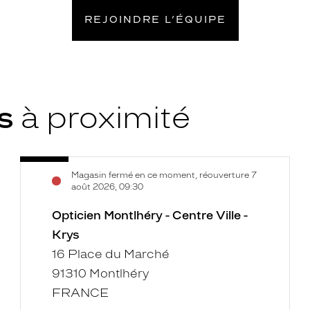
REJOINDRE L’ÉQUIPE
ys
à proximité
Opticien
Voir
Magasin fermé en ce moment, réouverture 7
Montlhéry
la
août 2026, 09:30
-
fiche
Centre
Opticien Montlhéry - Centre Ville -
Ville
Krys
-
16 Place du Marché
Krys
91310 Montlhéry
FRANCE