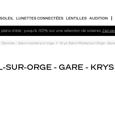
SOLEIL
LUNETTES CONNECTÉES
LENTILLES
AUDITION
plans d'été : jusqu’à -50% sur une sélection de solaires
J'en pro
Opticien - Saint-michel-sur-orge
Krys Saint-Michel-sur-Orge - Gar
L-SUR-ORGE - GARE - KRYS