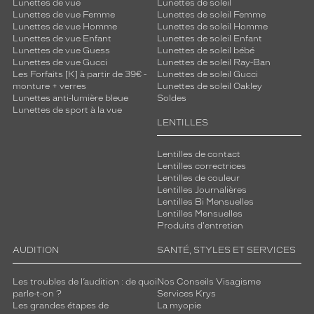
Lunettes de vue
Lunettes de soleil
Lunettes de vue Femme
Lunettes de soleil Femme
Lunettes de vue Homme
Lunettes de soleil Homme
Lunettes de vue Enfant
Lunettes de soleil Enfant
Lunettes de vue Guess
Lunettes de soleil bébé
Lunettes de vue Gucci
Lunettes de soleil Ray-Ban
Les Forfaits [K] à partir de 39€ -
Lunettes de soleil Gucci
monture + verres
Lunettes de soleil Oakley
Lunettes anti-lumière bleue
Soldes
Lunettes de sport à la vue
LENTILLES
Lentilles de contact
Lentilles correctrices
Lentilles de couleur
Lentilles Journalières
Lentilles Bi Mensuelles
Lentilles Mensuelles
Produits d'entretien
AUDITION
SANTÉ, STYLES ET SERVICES
Les troubles de l’audition : de quoi
Nos Conseils Visagisme
parle-t-on ?
Services Krys
Les grandes étapes de
La myopie