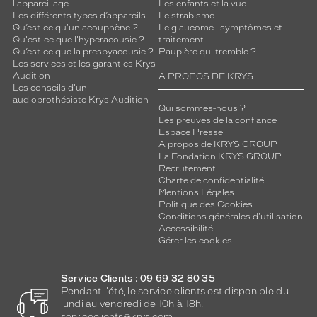
l'appareillage
Les enfants et la vue
Les différents types d’appareils
Le strabisme
Qu’est-ce qu'un acouphène ?
Le glaucome : symptômes et
Qu'est-ce que l'hyperacousie ?
traitement
Qu’est-ce que la presbyacousie ?
Paupière qui tremble ?
Les services et les garanties Krys
Audition
A PROPOS DE KRYS
Les conseils d'un
audioprothésiste Krys Audition
Qui sommes-nous ?
Les preuves de la confiance
Espace Presse
A propos de KRYS GROUP
La Fondation KRYS GROUP
Recrutement
Charte de confidentialité
Mentions Légales
Politique des Cookies
Conditions générales d'utilisation
Accessibilité
Gérer les cookies
Service Clients : 09 69 32 80 35
Pendant l'été, le service clients est disponible du
lundi au vendredi de 10h à 18h.
serviceclients@krys.com