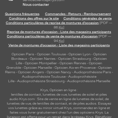
Nous contacter
Questions fréquentes
Commandes - Retours - Remboursement
Conditions des offres sur le site
Conditions générales de vente
Conditions particulières de reprise de montures d’occasion
[PDF —
86
Ko
]
Reprise de montures d’occasion - Liste des magasins participants
Conditions particulières de vente de montures d’occasion
[PDF —
94
Ko
]
Vente de montures d’occasion - Liste des magasins participants
Opticien Paris
-
Opticien Toulouse
-
Opticien Lyon
-
Opticien
Bordeaux
-
Opticien Nantes
-
Opticien Strasbourg
-
Opticien
Lille
-
Opticien Montpellier
-
Opticien Rennes
-
Opticien
Grenoble
-
Opticien Marseille
-
Opticien Aix-en-Provence
-
Opticien
Reims
-
Opticien Angers
-
Opticien Nancy
-
Audioprothésiste Paris
-
Audioprothésiste Toulouse
-
Audioprothésiste
Lille
-
Audioprothésiste Strasbourg
-
Audioprothésiste Marseille
Krys, Opticien en ligne :
lentilles de contact
,
lunettes de vue
,
lunettes de soleil
et
piles
audio
Krys.com : Site de vente en ligne de lunettes de soleil, de
lunettes de vue, de
lentilles de contact
, et de piles audios. Essayez
vos lunettes grâce au miroir virtuel Krys, commandez en ligne et
faites vous livrer gratuitement chez l'un des opticiens Krys. La
livraison est offerte pour un retrait dans le réseau Krys. Bénéficiez