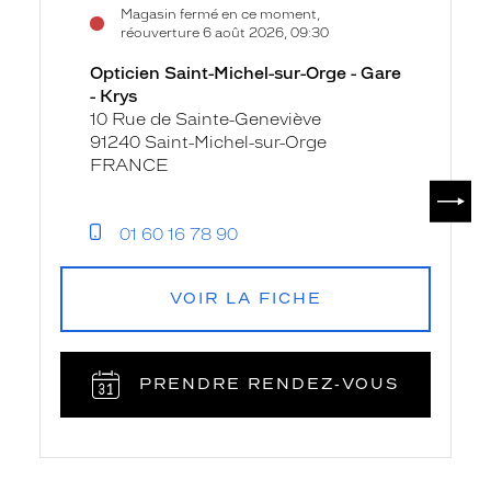
Magasin fermé en ce moment,
la
Saint-
réouverture 6 août 2026, 09:30
fiche
Michel-
Opticien Saint-Michel-sur-Orge - Gare
sur-
- Krys
Orge
10 Rue de Sainte-Geneviève
-
91240 Saint-Michel-sur-Orge
Gare
FRANCE
-
SUIV
Krys
01 60 16 78 90
VOIR LA FICHE
PRENDRE RENDEZ‑VOUS