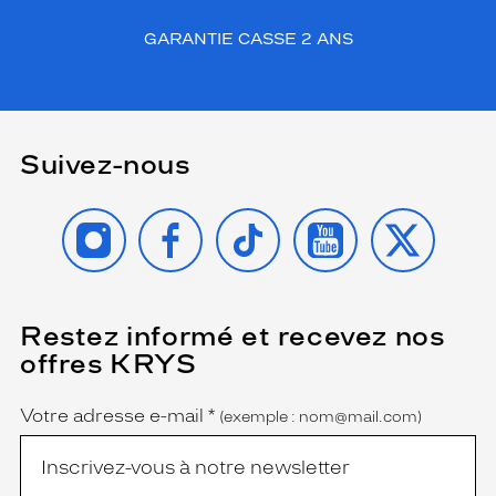
GARANTIE CASSE 2 ANS
Suivez-nous
INSTAGRAM
FACEBOOK
TIKTOK
YOUTUBE
X
Restez informé et recevez nos
(Ce
champ
offres KRYS
est
Name
obligatoire)
Votre adresse e-mail
*
(exemple : nom@mail.com)