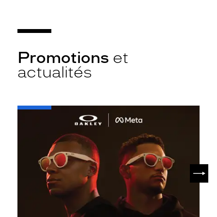
Promotions
et
actualités
-
Oakley
META
SUIV