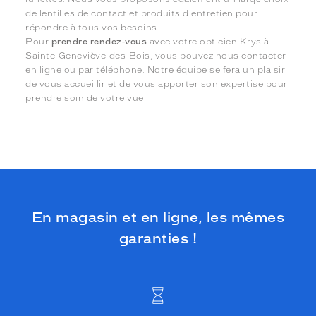
de lentilles de contact et produits d'entretien pour
répondre à tous vos besoins.
Pour
prendre rendez-vous
avec votre opticien Krys à
Sainte-Geneviève-des-Bois, vous pouvez nous contacter
en ligne ou par téléphone. Notre équipe se fera un plaisir
de vous accueillir et de vous apporter son expertise pour
prendre soin de votre vue.
En magasin et en ligne, les mêmes
garanties !