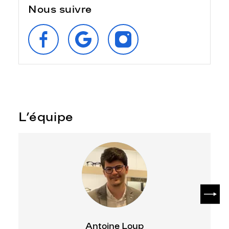
Nous suivre
SUIVEZ‑NOUS
RETROUVEZ‑NOUS
SUIVEZ‑NOUS
SUR
SUR
SUR
FACEBOOK
GOOGLE
INSTAGRAM
L’équipe
SUIV
Antoine Loup