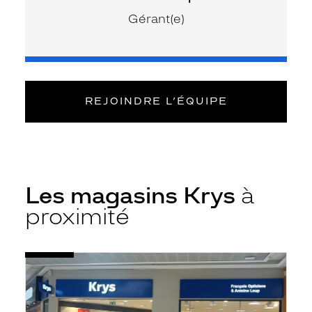
Gérant(e)
REJOINDRE L’ÉQUIPE
Les magasins Krys
à
proximité
Voir
Opticien
la
Quimper
fiche
-
Cc