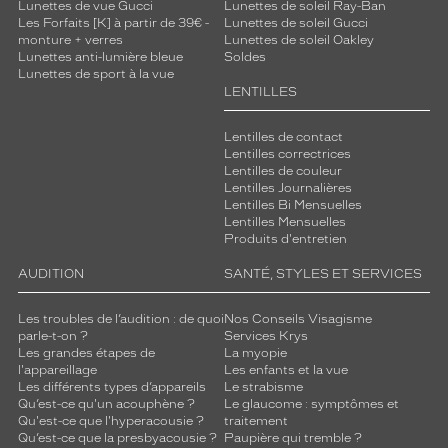
Lunettes de vue Gucci
Lunettes de soleil Ray-Ban
Les Forfaits [K] à partir de 39€ -
Lunettes de soleil Gucci
monture + verres
Lunettes de soleil Oakley
Lunettes anti-lumière bleue
Soldes
Lunettes de sport à la vue
LENTILLES
Lentilles de contact
Lentilles correctrices
Lentilles de couleur
Lentilles Journalières
Lentilles Bi Mensuelles
Lentilles Mensuelles
Produits d'entretien
AUDITION
SANTÉ, STYLES ET SERVICES
Les troubles de l’audition : de quoi
Nos Conseils Visagisme
parle-t-on ?
Services Krys
Les grandes étapes de
La myopie
l'appareillage
Les enfants et la vue
Les différents types d’appareils
Le strabisme
Qu’est-ce qu'un acouphène ?
Le glaucome : symptômes et
Qu'est-ce que l'hyperacousie ?
traitement
Qu’est-ce que la presbyacousie ?
Paupière qui tremble ?