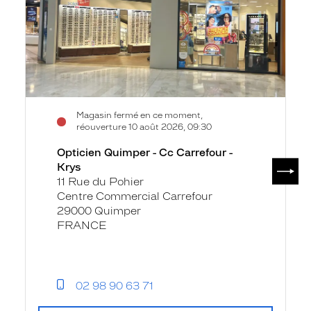
Carrefour
-
Krys
Magasin fermé en ce moment,
réouverture 10 août 2026, 09:30
Opticien Quimper - Cc Carrefour -
SUIV
Krys
11 Rue du Pohier
Centre Commercial Carrefour
29000 Quimper
FRANCE
02 98 90 63 71