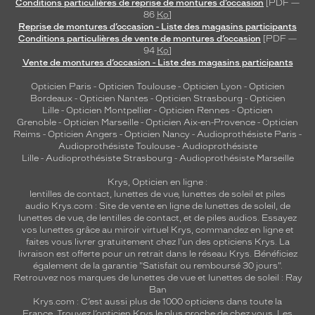
Conditions particulières de reprise de montures d’occasion
[PDF —
86
Ko
]
Reprise de montures d’occasion - Liste des magasins participants
Conditions particulières de vente de montures d’occasion
[PDF —
94
Ko
]
Vente de montures d’occasion - Liste des magasins participants
Opticien Paris
-
Opticien Toulouse
-
Opticien Lyon
-
Opticien
Bordeaux
-
Opticien Nantes
-
Opticien Strasbourg
-
Opticien
Lille
-
Opticien Montpellier
-
Opticien Rennes
-
Opticien
Grenoble
-
Opticien Marseille
-
Opticien Aix-en-Provence
-
Opticien
Reims
-
Opticien Angers
-
Opticien Nancy
-
Audioprothésiste Paris
-
Audioprothésiste Toulouse
-
Audioprothésiste
Lille
-
Audioprothésiste Strasbourg
-
Audioprothésiste Marseille
Krys, Opticien en ligne :
lentilles de contact
,
lunettes de vue
,
lunettes de soleil
et
piles
audio
Krys.com : Site de vente en ligne de lunettes de soleil, de
lunettes de vue, de
lentilles de contact
, et de piles audios. Essayez
vos lunettes grâce au miroir virtuel Krys, commandez en ligne et
faites vous livrer gratuitement chez l'un des opticiens Krys. La
livraison est offerte pour un retrait dans le réseau Krys. Bénéficiez
également de la garantie "Satisfait ou remboursé 30 jours".
Retrouvez nos marques de lunettes de vue et
lunettes de soleil : Ray
Ban
Krys.com : C’est aussi plus de 1000 opticiens dans toute la
France.
Trouvez l’opticien Krys le plus proche de chez vous
. Les