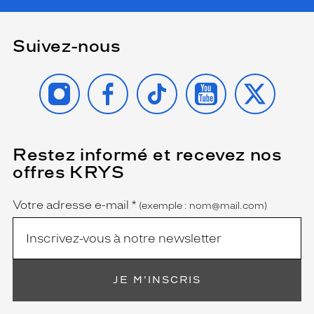
Suivez-nous
INSTAGRAM
FACEBOOK
TIKTOK
YOUTUBE
X
Restez informé et recevez nos
(Ce
champ
offres KRYS
est
Name
obligatoire)
Votre adresse e-mail
*
(exemple : nom@mail.com)
JE M'INSCRIS