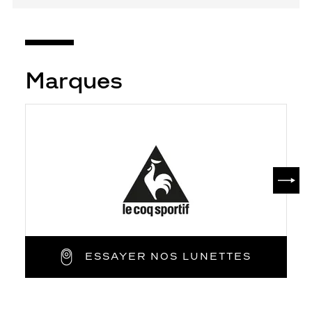
Marques
SUIV
ESSAYER NOS LUNETTES