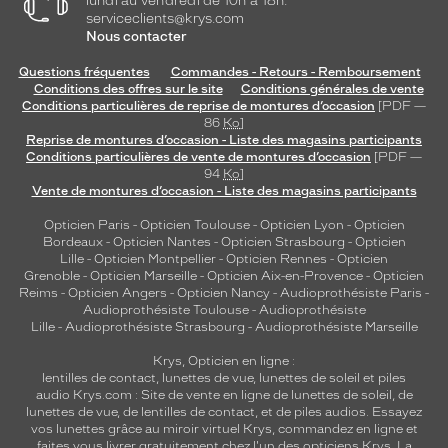
lundi au vendredi de 10h à 18h.
serviceclients@krys.com
Nous contacter
Questions fréquentes
Commandes - Retours - Remboursement
Conditions des offres sur le site
Conditions générales de vente
Conditions particulières de reprise de montures d’occasion
[PDF —
86
Ko
]
Reprise de montures d’occasion - Liste des magasins participants
Conditions particulières de vente de montures d’occasion
[PDF —
94
Ko
]
Vente de montures d’occasion - Liste des magasins participants
Opticien Paris
-
Opticien Toulouse
-
Opticien Lyon
-
Opticien
Bordeaux
-
Opticien Nantes
-
Opticien Strasbourg
-
Opticien
Lille
-
Opticien Montpellier
-
Opticien Rennes
-
Opticien
Grenoble
-
Opticien Marseille
-
Opticien Aix-en-Provence
-
Opticien
Reims
-
Opticien Angers
-
Opticien Nancy
-
Audioprothésiste Paris
-
Audioprothésiste Toulouse
-
Audioprothésiste
Lille
-
Audioprothésiste Strasbourg
-
Audioprothésiste Marseille
Krys, Opticien en ligne :
lentilles de contact
,
lunettes de vue
,
lunettes de soleil
et
piles
audio
Krys.com : Site de vente en ligne de lunettes de soleil, de
lunettes de vue, de
lentilles de contact
, et de piles audios. Essayez
vos lunettes grâce au miroir virtuel Krys, commandez en ligne et
faites vous livrer gratuitement chez l'un des opticiens Krys. La