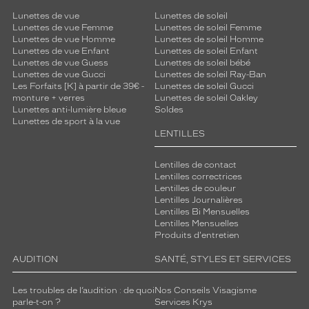
Lunettes de vue
Lunettes de soleil
Lunettes de vue Femme
Lunettes de soleil Femme
Lunettes de vue Homme
Lunettes de soleil Homme
Lunettes de vue Enfant
Lunettes de soleil Enfant
Lunettes de vue Guess
Lunettes de soleil bébé
Lunettes de vue Gucci
Lunettes de soleil Ray-Ban
Les Forfaits [K] à partir de 39€ -
Lunettes de soleil Gucci
monture + verres
Lunettes de soleil Oakley
Lunettes anti-lumière bleue
Soldes
Lunettes de sport à la vue
LENTILLES
Lentilles de contact
Lentilles correctrices
Lentilles de couleur
Lentilles Journalières
Lentilles Bi Mensuelles
Lentilles Mensuelles
Produits d'entretien
AUDITION
SANTÉ, STYLES ET SERVICES
Les troubles de l’audition : de quoi
Nos Conseils Visagisme
parle-t-on ?
Services Krys