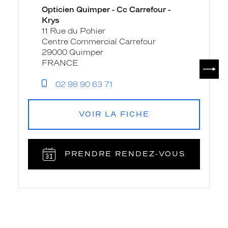
Opticien Quimper - Cc Carrefour -
Cc
Krys
Carrefour
11 Rue du Pohier
-
Centre Commercial Carrefour
Krys
29000 Quimper
SUIV
FRANCE
02 98 90 63 71
VOIR LA FICHE
PRENDRE RENDEZ‑VOUS