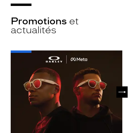
Promotions
et
actualités
-
Oakley
META
SUIV