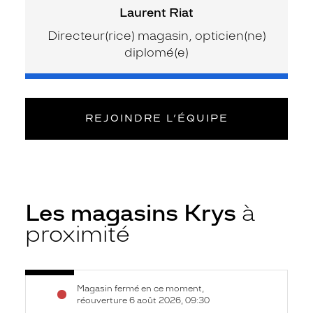
Laurent Riat
Directeur(rice) magasin, opticien(ne)
diplomé(e)
REJOINDRE L’ÉQUIPE
Les magasins Krys
à
proximité
Voir
Opticien
Magasin fermé en ce moment,
la
Quimper
réouverture 6 août 2026, 09:30
fiche
-