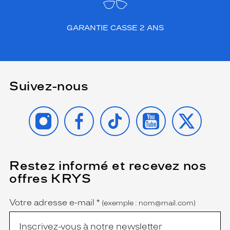
GARANTIE CASSE 2 ANS
Suivez-nous
INSTAGRAM
FACEBOOK
TIKTOK
YOUTUBE
X
Restez informé et recevez nos
(Ce
champ
offres KRYS
est
Name
obligatoire)
Votre adresse e-mail
*
(exemple : nom@mail.com)