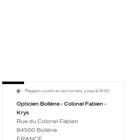
Opticien
O
Voir
V
Magasin ouvert en ce moment, jusqu’à 19:00
Bollène
U
la
la
-
-
fiche
f
Opticien Bollène - Colonel Fabien -
Colonel
G
Krys
Fabien
-
Rue du Colonel Fabien
-
K
84500 Bollène
Krys
FRANCE