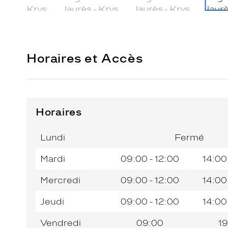
Horaires et Accès
Horaires
Horaires
Jour de
Horaires
de
la
du
l’après-
Lundi
Fermé
semaine
matin
midi
Mardi
09:00 - 12:00
14:00
Mercredi
09:00 - 12:00
14:00
Jeudi
09:00 - 12:00
14:00
Vendredi
09:00
19