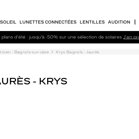
SOLEIL
LUNETTES CONNECTÉES
LENTILLES
AUDITION
plans d'été : jusqu’à -50% sur une sélection de solaires
J'en pro
ticien - Bagnols-sur-cèze
Krys Bagnols - Jaurès
AURÈS - KRYS