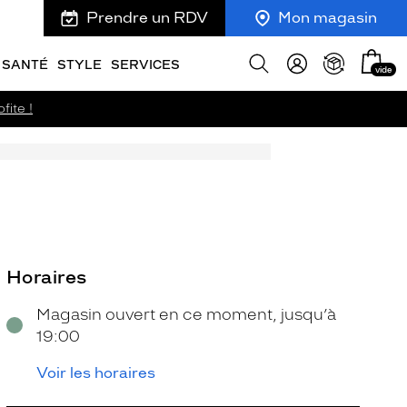
Prendre un RDV
Mon magasin
Mon
Afficher
SANTÉ
STYLE
SERVICES
vide
panie
la
recherche
fite !
Horaires
Magasin ouvert en ce moment, jusqu’à
19:00
Voir les horaires