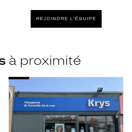
REJOINDRE L’ÉQUIPE
ys
à proximité
Opticien
Voir
Orange
la
-
fiche
Cc
Carrefour
-
Krys