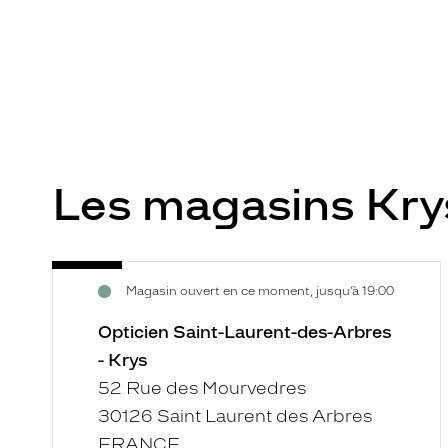
Les magasins Kr
Opticien
Voir
Magasin ouvert en ce moment, jusqu’à 19:00
Saint-
la
Laurent-
fiche
Opticien Saint-Laurent-des-Arbres
des-
- Krys
Arbres
52 Rue des Mourvedres
-
30126 Saint Laurent des Arbres
Krys
FRANCE