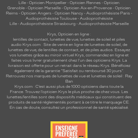
Lille
-
Opticien Montpellier
-
Opticien Rennes
-
Opticien
Grenoble
-
Opticien Marseille
-
Opticien Aix-en-Provence
-
Opticien
Reims
-
Opticien Angers
-
Opticien Nancy
-
Audioprothésiste Paris
-
Audioprothésiste Toulouse
-
Audioprothésiste
Lille
-
Audioprothésiste Strasbourg
-
Audioprothésiste Marseille
Krys, Opticien en ligne :
lentilles de contact
,
lunettes de vue
,
lunettes de soleil
et
piles
audio
Krys.com : Site de vente en ligne de lunettes de soleil, de
lunettes de vue, de
lentilles de contact
, et de piles audios. Essayez
vos lunettes grâce au miroir virtuel Krys, commandez en ligne et
faites vous livrer gratuitement chez l'un des opticiens Krys. La
livraison est offerte pour un retrait dans le réseau Krys. Bénéficiez
également de la garantie "Satisfait ou remboursé 30 jours".
Retrouvez nos marques de lunettes de vue et
lunettes de soleil : Ray
Ban
Krys.com : C’est aussi plus de 1000 opticiens dans toute la
France.
Trouvez l’opticien Krys le plus proche de chez vous
. Les
lunettes/lentilles sont des dispositifs médicaux qui constituent des
produits de santé réglementés portant à ce titre le marquage CE.
En cas de doute, consultez un professionnel de santé spécialisé.