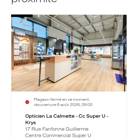
Voir
Opticien
la
La
fiche
Calmette
-
Cc
Super
U
-
Krys
Magasin fermé en ce moment,
réouverture 6 août 2026, 09:00
Opticien La Calmette - Cc Super U -
Krys
17 Rue Fanfonne Guillerme
Centre Commercial Super U