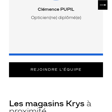
SUIV
Clémence PUPIL
Opticien(ne) diplômé(e)
REJOINDRE L’ÉQUIPE
Les magasins Krys
à
proximité