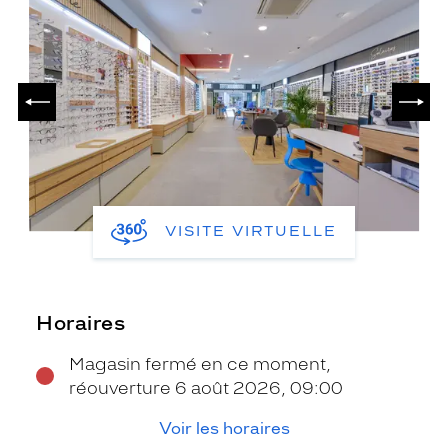
PRÉCÉDENT
SUIV
VISITE VIRTUELLE
Horaires
Magasin fermé en ce moment,
réouverture 6 août 2026, 09:00
Voir les horaires