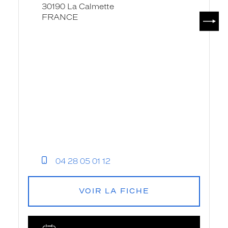
30190 La Calmette
SUIV
FRANCE
04 28 05 01 12
VOIR LA FICHE