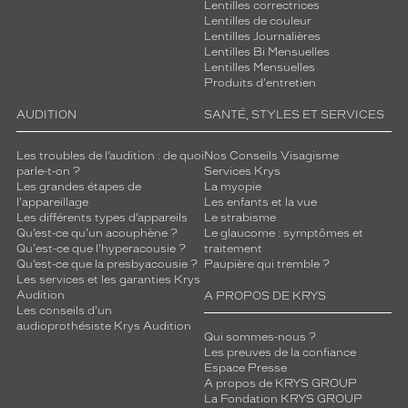
Lentilles correctrices
Lentilles de couleur
Lentilles Journalières
Lentilles Bi Mensuelles
Lentilles Mensuelles
Produits d'entretien
AUDITION
SANTÉ, STYLES ET SERVICES
Les troubles de l’audition : de quoi
Nos Conseils Visagisme
parle-t-on ?
Services Krys
Les grandes étapes de
La myopie
l'appareillage
Les enfants et la vue
Les différents types d’appareils
Le strabisme
Qu’est-ce qu'un acouphène ?
Le glaucome : symptômes et
Qu'est-ce que l'hyperacousie ?
traitement
Qu’est-ce que la presbyacousie ?
Paupière qui tremble ?
Les services et les garanties Krys
Audition
A PROPOS DE KRYS
Les conseils d'un
audioprothésiste Krys Audition
Qui sommes-nous ?
Les preuves de la confiance
Espace Presse
A propos de KRYS GROUP
La Fondation KRYS GROUP