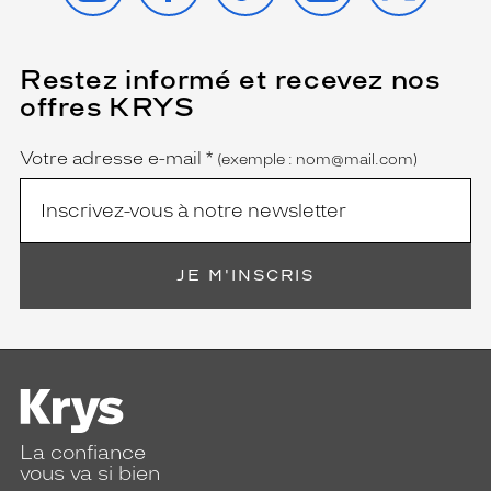
Restez informé et recevez nos
(Ce
champ
offres KRYS
est
Name
obligatoire)
Votre adresse e-mail
*
(exemple : nom@mail.com)
JE M'INSCRIS
La confiance
vous va si bien