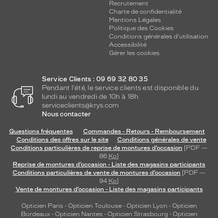
Recrutement
Charte de confidentialité
Mentions Légales
Politique des Cookies
Conditions générales d'utilisation
Accessibilité
Gérer les cookies
Service Clients : 09 69 32 80 35
Pendant l'été, le service clients est disponible du
lundi au vendredi de 10h à 18h.
serviceclients@krys.com
Nous contacter
Questions fréquentes
Commandes - Retours - Remboursement
Conditions des offres sur le site
Conditions générales de vente
Conditions particulières de reprise de montures d’occasion
[PDF —
86
Ko
]
Reprise de montures d’occasion - Liste des magasins participants
Conditions particulières de vente de montures d’occasion
[PDF —
94
Ko
]
Vente de montures d’occasion - Liste des magasins participants
Opticien Paris
-
Opticien Toulouse
-
Opticien Lyon
-
Opticien
Bordeaux
-
Opticien Nantes
-
Opticien Strasbourg
-
Opticien