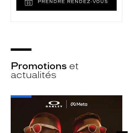
PRENDRE RENDEZ‑VOUS
Promotions
et
actualités
-
Oakley
META