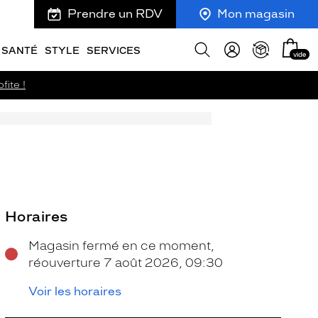
Prendre un RDV
Mon magasin
Mon
Afficher
SANTÉ
STYLE
SERVICES
vide
panie
la
recherche
fite !
Horaires
Magasin fermé en ce moment,
réouverture 7 août 2026, 09:30
Voir les horaires