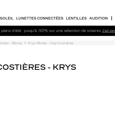
SOLEIL
LUNETTES CONNECTÉES
LENTILLES
AUDITION
plans d'été : jusqu’à -50% sur une sélection de solaires
J'en pro
ticien - Nîmes
Krys Nîmes - Cap Costières
COSTIÈRES - KRYS