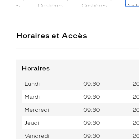
Horaires et Accès
Horaires
Horaires
Jour de
Horaires
de
la
du
l’après-
Lundi
09:30
2
semaine
matin
midi
Mardi
09:30
2
Mercredi
09:30
2
Jeudi
09:30
2
Vendredi
09:30
2