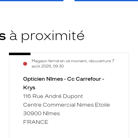
ys
à proximité
Opticien
Voir
Magasin fermé en ce moment, réouverture 7
Nîmes
la
août 2026, 09:30
-
fiche
Cc
Opticien Nîmes - Cc Carrefour -
Carrefour
Krys
-
116 Rue André Dupont
Krys
Centre Commercial Nimes Etoile
30900 Nîmes
FRANCE