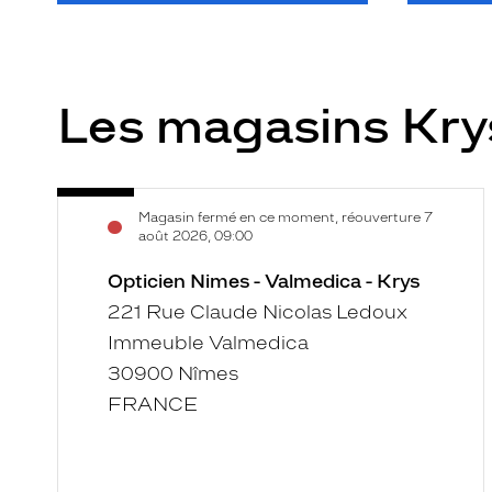
Les magasins Kr
Opticien
Voir
Magasin fermé en ce moment, réouverture 7
Nimes
la
août 2026, 09:00
-
fiche
Valmedica
Opticien Nimes - Valmedica - Krys
-
221 Rue Claude Nicolas Ledoux
Krys
Immeuble Valmedica
30900 Nîmes
FRANCE