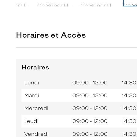
Horaires et Accès
Horaires
Horaires
Jour de
Horaires
de
la
du
l’après-
Lundi
09:00 - 12:00
14:30
semaine
matin
midi
Mardi
09:00 - 12:00
14:30
Mercredi
09:00 - 12:00
14:30
Jeudi
09:00 - 12:00
14:30
Vendredi
09:00 - 12:00
14:30