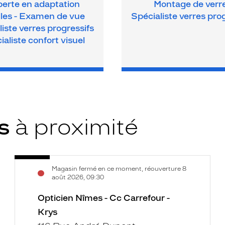
erte en adaptation
Montage de verr
illes - Examen de vue
Spécialiste verres pro
iste verres progressifs
ialiste confort visuel
ys
à proximité
Opticien
Voir
Magasin fermé en ce moment, réouverture 8
Nîmes
la
août 2026, 09:30
-
fiche
Cc
Opticien Nîmes - Cc Carrefour -
Carrefour
Krys
-