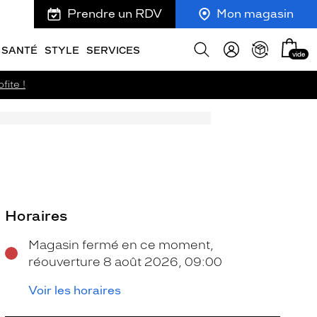
Prendre un RDV
Mon magasin
Mon
Afficher
SANTÉ
STYLE
SERVICES
vide
panie
la
recherche
fite !
Horaires
Magasin fermé en ce moment,
réouverture 8 août 2026, 09:00
Voir les horaires