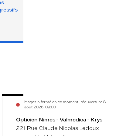
es
gressifs
Opticien
O
Voir
V
Magasin fermé en ce moment, réouverture 8
Nimes
N
la
la
août 2026, 09:00
-
-
fiche
f
Valmedica
Opticien Nimes - Valmedica - Krys
C
-
C
221 Rue Claude Nicolas Ledoux
Krys
-