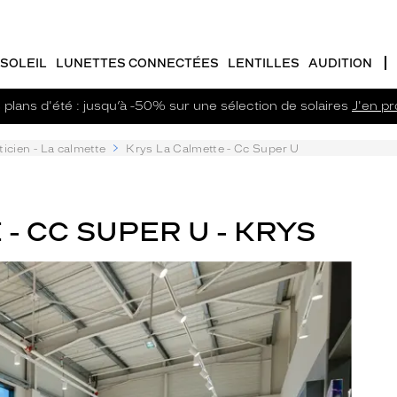
SOLEIL
LUNETTES CONNECTÉES
LENTILLES
AUDITION
plans d'été : jusqu’à -50% sur une sélection de solaires
J'en pro
icien - La calmette
Krys La Calmette - Cc Super U
- CC SUPER U - KRYS