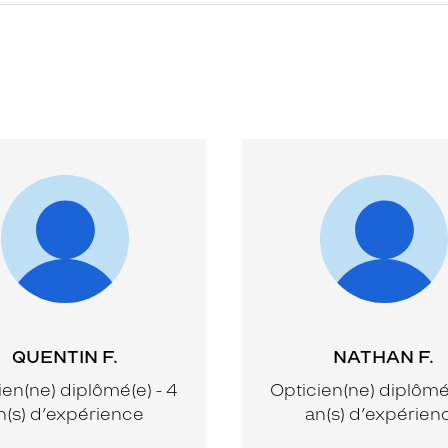
QUENTIN F.
NATHAN F.
ien(ne) diplômé(e) - 4
Opticien(ne) diplômé(
n(s) d’expérience
an(s) d’expérien