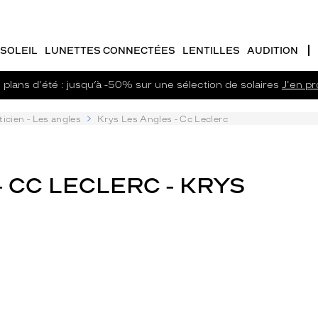
SOLEIL
LUNETTES CONNECTÉES
LENTILLES
AUDITION
plans d'été : jusqu’à -50% sur une sélection de solaires
J'en pro
icien - Les angles
Krys Les Angles - Cc Leclerc
- CC LECLERC - KRYS