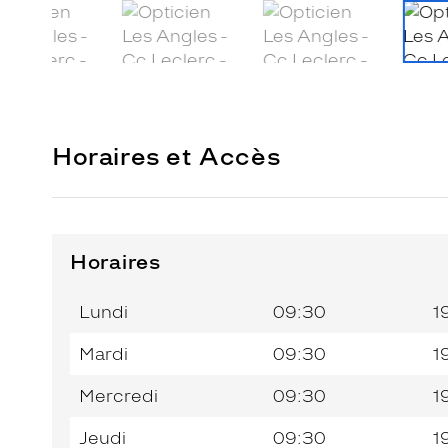
Horaires et Accès
Horaires
Horaires
Horaires
Jour de
Jour de
Horaires
Horaires
de
de
la
la
du
du
l’après-
l’après-
Lundi
09:30
1
semaine
semaine
matin
matin
midi
midi
Mardi
09:30
1
Mercredi
09:30
1
Jeudi
09:30
1