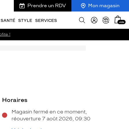
Prendre un RDV
Mon magasin
Mon
Afficher
SANTÉ
STYLE
SERVICES
vide
panie
la
recherche
fite !
Horaires
Magasin fermé en ce moment,
réouverture 7 août 2026, 09:30