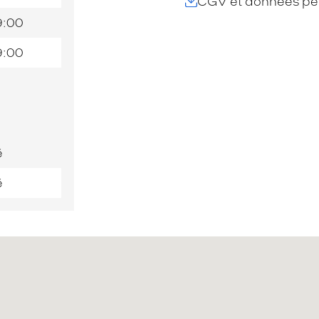
CGV et données per
9:00
9:00
é
é