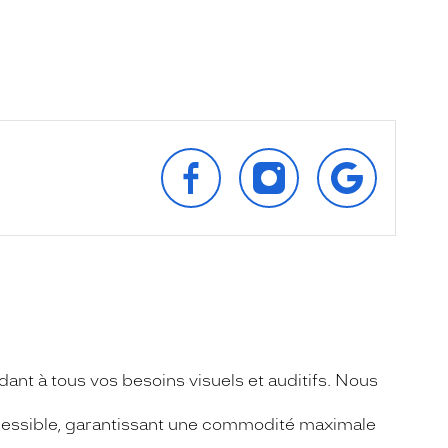
SUIVEZ‑NOUS
SUIVEZ‑NOUS
RETROUVEZ‑
SUR
SUR
SUR
FACEBOOK
INSTAGRAM
GOOGLE
ant à tous vos besoins visuels et auditifs. Nous
accessible, garantissant une commodité maximale