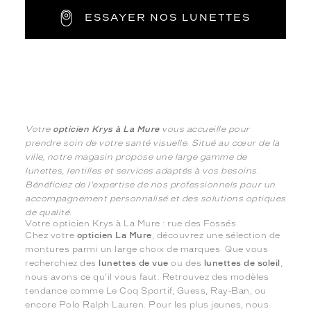
ESSAYER NOS LUNETTES
Votre
opticien Krys à La Mure
vous accueille pour
prendre soin de votre santé visuelle. Situé au cœur de la
ville, notre magasin propose une large gamme de
lunettes, lentilles et services adaptés à vos besoins.
Bénéficiez de l'expertise de nos professionnels pour un
accompagnement personnalisé et des solutions optiques
de qualité.
Votre opticien Krys à La Mure : rue des Fossés
Chez votre
opticien La Mure
, découvrez une sélection de
montures parmi un large choix de marques. Que vous
recherchiez des
lunettes de vue
ou des
lunettes de soleil
,
nous avons ce qu'il vous faut. Retrouvez des modèles
tendance comme Le Coq Sportif, Guess, Ray-Ban, ou
encore Polo Ralph Lauren. Pour les plus jeunes, nous