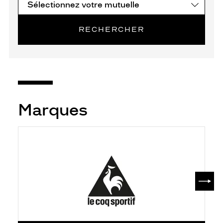
RECHERCHER
Marques
SUIV