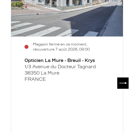
-
Krys
Magasin fermé en ce moment,
réouverture 7 août 2026, 09:00
Opticien La Mure - Breuil - Krys
1/3 Avenue du Docteur Tagnard
38350 La Mure
FRANCE
SUIV