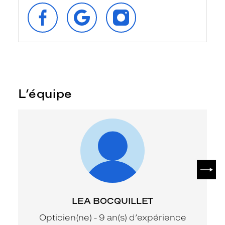
SUIVEZ‑NOUS
RETROUVEZ‑NOUS
SUIVEZ‑NOUS
SUR
SUR
SUR
FACEBOOK
GOOGLE
INSTAGRAM
L’équipe
SUIV
LEA BOCQUILLET
Opticien(ne) - 9 an(s) d’expérience