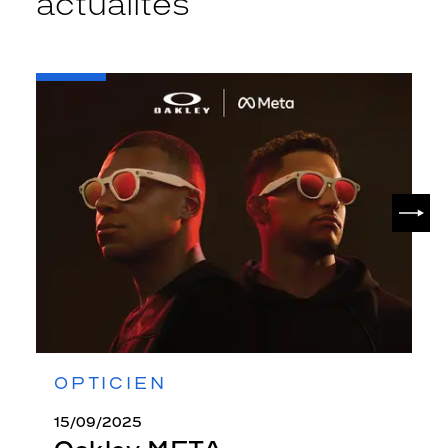
actualités
-
Oakley
META
SUIV
OPTICIEN
15/09/2025