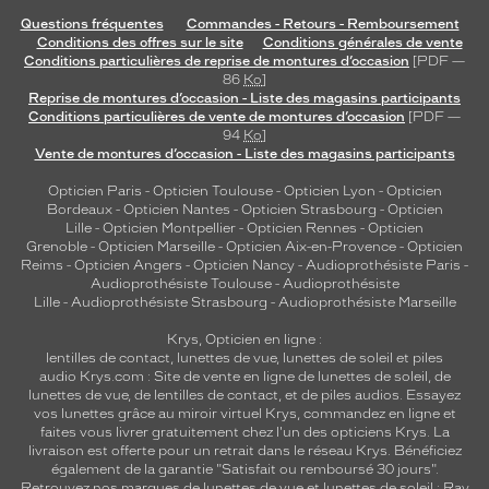
Questions fréquentes
Commandes - Retours - Remboursement
Conditions des offres sur le site
Conditions générales de vente
Conditions particulières de reprise de montures d’occasion
[PDF —
86
Ko
]
Reprise de montures d’occasion - Liste des magasins participants
Conditions particulières de vente de montures d’occasion
[PDF —
94
Ko
]
Vente de montures d’occasion - Liste des magasins participants
Opticien Paris
-
Opticien Toulouse
-
Opticien Lyon
-
Opticien
Bordeaux
-
Opticien Nantes
-
Opticien Strasbourg
-
Opticien
Lille
-
Opticien Montpellier
-
Opticien Rennes
-
Opticien
Grenoble
-
Opticien Marseille
-
Opticien Aix-en-Provence
-
Opticien
Reims
-
Opticien Angers
-
Opticien Nancy
-
Audioprothésiste Paris
-
Audioprothésiste Toulouse
-
Audioprothésiste
Lille
-
Audioprothésiste Strasbourg
-
Audioprothésiste Marseille
Krys, Opticien en ligne :
lentilles de contact
,
lunettes de vue
,
lunettes de soleil
et
piles
audio
Krys.com : Site de vente en ligne de lunettes de soleil, de
lunettes de vue, de
lentilles de contact
, et de piles audios. Essayez
vos lunettes grâce au miroir virtuel Krys, commandez en ligne et
faites vous livrer gratuitement chez l'un des opticiens Krys. La
livraison est offerte pour un retrait dans le réseau Krys. Bénéficiez
également de la garantie "Satisfait ou remboursé 30 jours".
Retrouvez nos marques de lunettes de vue et
lunettes de soleil : Ray