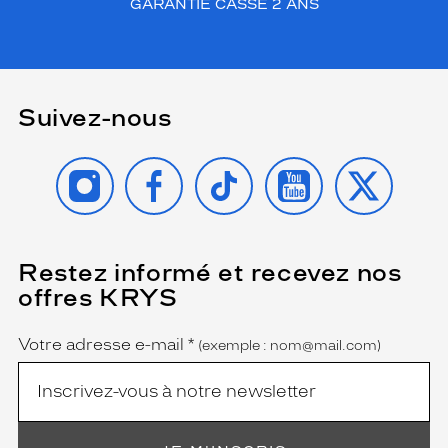
GARANTIE CASSE 2 ANS
Suivez-nous
INSTAGRAM
FACEBOOK
TIKTOK
YOUTUBE
X
Restez informé et recevez nos
(Ce
champ
offres KRYS
est
Name
obligatoire)
Votre adresse e-mail
*
(exemple : nom@mail.com)