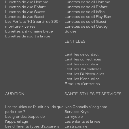
Lunettes de vue Homme
Lunettes de soleil Homme
Lunettes de vue Enfant
Lunettes de soleil Enfant
Lunettes de vue Guess
Lunettes de soleil bébé
Lunettes de vue Gucci
Lunettes de soleil Ray-Ban
Les Forfaits [K] à partir de 39€ -
Lunettes de soleil Gucci
monture + verres
Lunettes de soleil Oakley
Lunettes anti-lumière bleue
Soldes
Lunettes de sport à la vue
LENTILLES
Lentilles de contact
Lentilles correctrices
Lentilles de couleur
Lentilles Journalières
Lentilles Bi Mensuelles
Lentilles Mensuelles
Produits d'entretien
AUDITION
SANTÉ, STYLES ET SERVICES
Les troubles de l’audition : de quoi
Nos Conseils Visagisme
parle-t-on ?
Services Krys
Les grandes étapes de
La myopie
l'appareillage
Les enfants et la vue
Les différents types d’appareils
Le strabisme