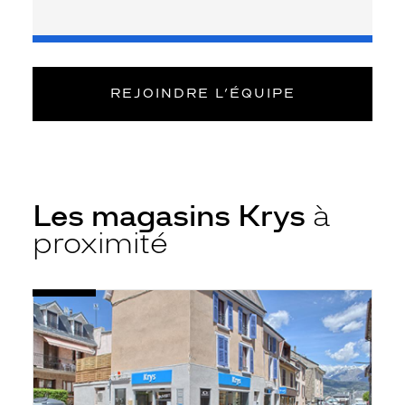
REJOINDRE L’ÉQUIPE
Les magasins Krys
à
proximité
Voir
Opticien
la
La
fiche
Mure
-
Breuil