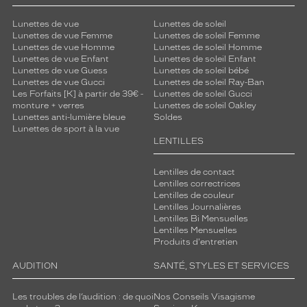
Lunettes de vue
Lunettes de soleil
Lunettes de vue Femme
Lunettes de soleil Femme
Lunettes de vue Homme
Lunettes de soleil Homme
Lunettes de vue Enfant
Lunettes de soleil Enfant
Lunettes de vue Guess
Lunettes de soleil bébé
Lunettes de vue Gucci
Lunettes de soleil Ray-Ban
Les Forfaits [K] à partir de 39€ -
Lunettes de soleil Gucci
monture + verres
Lunettes de soleil Oakley
Lunettes anti-lumière bleue
Soldes
Lunettes de sport à la vue
LENTILLES
Lentilles de contact
Lentilles correctrices
Lentilles de couleur
Lentilles Journalières
Lentilles Bi Mensuelles
Lentilles Mensuelles
Produits d'entretien
AUDITION
SANTÉ, STYLES ET SERVICES
Les troubles de l’audition : de quoi
Nos Conseils Visagisme