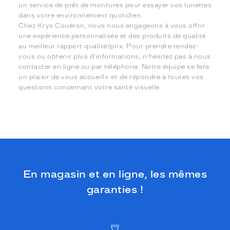
un service de prêt de montures pour essayer vos lunettes
dans votre environnement quotidien.
Chez Krys Couëron, nous nous engageons à vous offrir
une expérience personnalisée et des produits de qualité
au meilleur rapport qualité/prix. Pour prendre rendez-
vous ou obtenir plus d'informations, n'hésitez pas à nous
contacter en ligne ou par téléphone. Notre équipe se fera
un plaisir de vous accueillir et de répondre à toutes vos
questions concernant votre santé visuelle.
En magasin et en ligne, les mêmes
garanties !