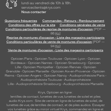
lundi au vendredi de 10h à 18h.
serviceclients@krys.com
Nous contacter
Questions fréquentes
Commandes - Retours - Remboursement
Conditions des offres sur le site
Conditions générales de vente
Conditions particulières de reprise de montures d’occasion
[PDF —
86
Ko
]
Reprise de montures d’occasion - Liste des magasins participants
Conditions particulières de vente de montures d’occasion
[PDF —
94
Ko
]
Vente de montures d’occasion - Liste des magasins participants
Opticien Paris
-
Opticien Toulouse
-
Opticien Lyon
-
Opticien
Bordeaux
-
Opticien Nantes
-
Opticien Strasbourg
-
Opticien
Lille
-
Opticien Montpellier
-
Opticien Rennes
-
Opticien
Grenoble
-
Opticien Marseille
-
Opticien Aix-en-Provence
-
Opticien
Reims
-
Opticien Angers
-
Opticien Nancy
-
Audioprothésiste Paris
-
Audioprothésiste Toulouse
-
Audioprothésiste
Lille
-
Audioprothésiste Strasbourg
-
Audioprothésiste Marseille
Krys, Opticien en ligne :
lentilles de contact
,
lunettes de vue
,
lunettes de soleil
et
piles
audio
Krys.com : Site de vente en ligne de lunettes de soleil, de
lunettes de vue, de
lentilles de contact
, et de piles audios. Essayez
vos lunettes grâce au miroir virtuel Krys, commandez en ligne et