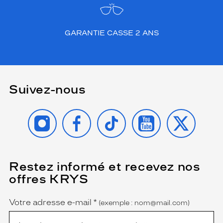
GARANTIE CASSE 2 ANS
Suivez-nous
INSTAGRAM
FACEBOOK
TIKTOK
YOUTUBE
X
Restez informé et recevez nos
(Ce
champ
offres KRYS
est
Name
obligatoire)
Votre adresse e-mail
*
(exemple : nom@mail.com)