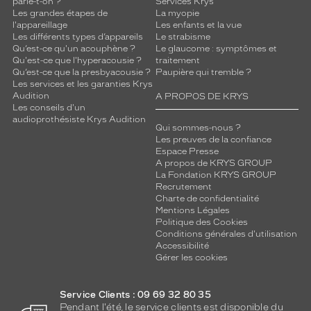
parle-t-on ?
Services Krys
Les grandes étapes de
La myopie
l'appareillage
Les enfants et la vue
Les différents types d’appareils
Le strabisme
Qu’est-ce qu'un acouphène ?
Le glaucome : symptômes et
Qu'est-ce que l'hyperacousie ?
traitement
Qu’est-ce que la presbyacousie ?
Paupière qui tremble ?
Les services et les garanties Krys
Audition
A PROPOS DE KRYS
Les conseils d'un
audioprothésiste Krys Audition
Qui sommes-nous ?
Les preuves de la confiance
Espace Presse
A propos de KRYS GROUP
La Fondation KRYS GROUP
Recrutement
Charte de confidentialité
Mentions Légales
Politique des Cookies
Conditions générales d'utilisation
Accessibilité
Gérer les cookies
Service Clients : 09 69 32 80 35
Pendant l'été, le service clients est disponible du