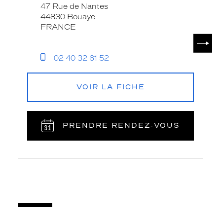
47 Rue de Nantes
Nantes
44830 Bouaye
-
FRANCE
Krys
SUIV
02 40 32 61 52
VOIR LA FICHE
PRENDRE RENDEZ‑VOUS