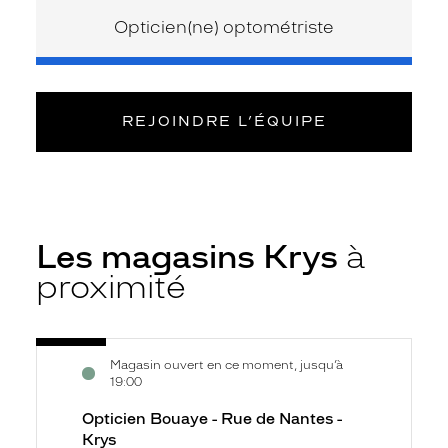
Opticien(ne) optométriste
REJOINDRE L’ÉQUIPE
Les magasins Krys
à
proximité
Voir
Opticien
Magasin ouvert en ce moment, jusqu’à
la
Bouaye
19:00
fiche
-
Opticien Bouaye - Rue de Nantes -
Rue
Krys
de