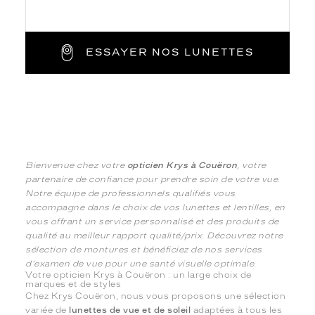
ESSAYER NOS LUNETTES
Bienvenue chez votre
opticien Krys à Couëron
, votre
partenaire de confiance pour prendre soin de votre vue.
Notre équipe de professionnels qualifiés vous
accompagne dans le choix de vos lunettes et lentilles, en
vous offrant un service personnalisé et des produits de
qualité au meilleur rapport qualité/prix. Découvrez notre
sélection de montures et bénéficiez de nos services
d'examen de vue pour une santé visuelle optimale.
Votre opticien Krys à Couëron : un large choix de
marques et de styles
Chez Krys Couëron, nous vous proposons une sélection
variée de
lunettes de vue et de soleil
adaptées à tous les