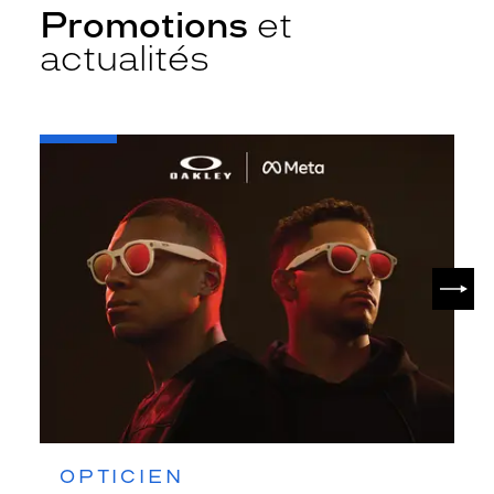
Promotions
et
actualités
-
Oakley
META
SUIV
OPTICIEN