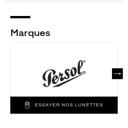
Marques
SUIV
ESSAYER NOS LUNETTES