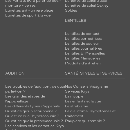
Les Forfaits [K] à partir de 39€ -
Lunettes de soleil Gucci
monture + verres
Lunettes de soleil Oakley
Lunettes anti-lumière bleue
Soldes
Lunettes de sport à la vue
LENTILLES
Lentilles de contact
Lentilles correctrices
Lentilles de couleur
Lentilles Journalières
Lentilles Bi Mensuelles
Lentilles Mensuelles
Produits d'entretien
AUDITION
SANTÉ, STYLES ET SERVICES
Les troubles de l’audition : de quoi
Nos Conseils Visagisme
parle-t-on ?
Services Krys
Les grandes étapes de
La myopie
l'appareillage
Les enfants et la vue
Les différents types d’appareils
Le strabisme
Qu’est-ce qu'un acouphène ?
Le glaucome : symptômes et
Qu'est-ce que l'hyperacousie ?
traitement
Qu’est-ce que la presbyacousie ?
Paupière qui tremble ?
Les services et les garanties Krys