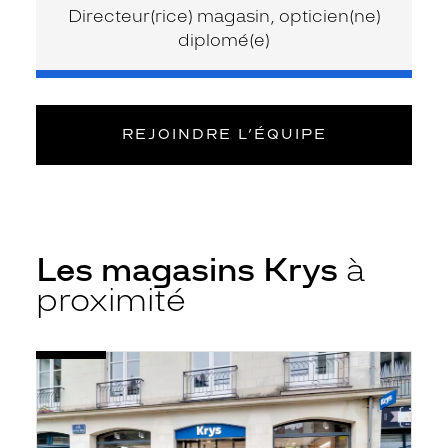
Directeur(rice) magasin, opticien(ne)
diplomé(e)
REJOINDRE L’ÉQUIPE
Les magasins Krys
à
proximité
Voir
Opticien
la
Nantes
fiche
-
Centre