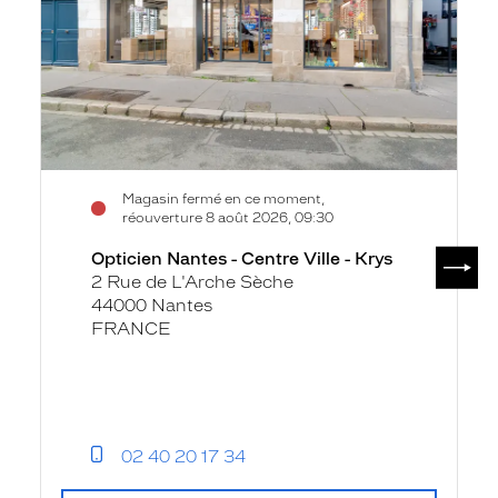
Ville
-
Krys
Magasin fermé en ce moment,
réouverture 8 août 2026, 09:30
SUIV
Opticien Nantes - Centre Ville - Krys
2 Rue de L'Arche Sèche
44000 Nantes
FRANCE
02 40 20 17 34