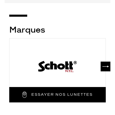
Marques
SUIV
ESSAYER NOS LUNETTES