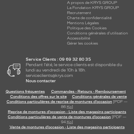
A propos de KRYS GROUP
La Fondation KRYS GROUP
Recrutement
Charte de confidentialité
Mentions Légales
Politique des Cookies
Conditions générales d'utilisation
Accessibilité
Gérer les cookies
Service Clients : 09 69 32 80 35
Pendant l'été, le service clients est disponible du
lundi au vendredi de 10h à 18h.
serviceclients@krys.com
Nous contacter
Questions fréquentes
Commandes - Retours - Remboursement
Conditions des offres sur le site
Conditions générales de vente
Conditions particulières de reprise de montures d’occasion
[PDF —
86
Ko
]
Reprise de montures d’occasion - Liste des magasins participants
Conditions particulières de vente de montures d’occasion
[PDF —
94
Ko
]
Vente de montures d’occasion - Liste des magasins participants