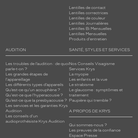
Lentilles de contact
Lentilles correctrices
Lentilles de couleur
Lentilles Journalières
Lentilles Bi Mensuelles
Lentilles Mensuelles
Produits d'entretien
AUDITION
SANTÉ, STYLES ET SERVICES
Les troubles de l’audition : de quoi
Nos Conseils Visagisme
parle-t-on ?
Services Krys
Les grandes étapes de
La myopie
l'appareillage
Les enfants et la vue
Les différents types d’appareils
Le strabisme
Qu’est-ce qu'un acouphène ?
Le glaucome : symptômes et
Qu'est-ce que l'hyperacousie ?
traitement
Qu’est-ce que la presbyacousie ?
Paupière qui tremble ?
Les services et les garanties Krys
Audition
A PROPOS DE KRYS
Les conseils d'un
audioprothésiste Krys Audition
Qui sommes-nous ?
Les preuves de la confiance
Espace Presse