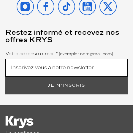
INSTAGRAM
FACEBOOK
TIKTOK
YOUTUBE
X
Restez informé et recevez nos
(Ce
champ
offres KRYS
est
Name
obligatoire)
Votre adresse e-mail
*
(exemple : nom@mail.com)
JE M'INSCRIS