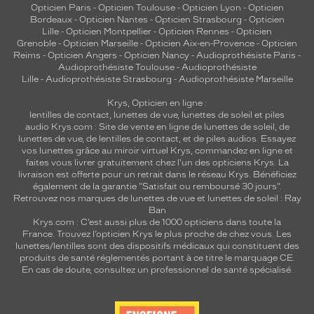
Opticien Paris
-
Opticien Toulouse
-
Opticien Lyon
-
Opticien
Bordeaux
-
Opticien Nantes
-
Opticien Strasbourg
-
Opticien
Lille
-
Opticien Montpellier
-
Opticien Rennes
-
Opticien
Grenoble
-
Opticien Marseille
-
Opticien Aix-en-Provence
-
Opticien
Reims
-
Opticien Angers
-
Opticien Nancy
-
Audioprothésiste Paris
-
Audioprothésiste Toulouse
-
Audioprothésiste
Lille
-
Audioprothésiste Strasbourg
-
Audioprothésiste Marseille
Krys, Opticien en ligne :
lentilles de contact
,
lunettes de vue
,
lunettes de soleil
et
piles
audio
Krys.com : Site de vente en ligne de lunettes de soleil, de
lunettes de vue, de
lentilles de contact
, et de piles audios. Essayez
vos lunettes grâce au miroir virtuel Krys, commandez en ligne et
faites vous livrer gratuitement chez l'un des opticiens Krys. La
livraison est offerte pour un retrait dans le réseau Krys. Bénéficiez
également de la garantie "Satisfait ou remboursé 30 jours".
Retrouvez nos marques de lunettes de vue et
lunettes de soleil : Ray
Ban
Krys.com : C’est aussi plus de 1000 opticiens dans toute la
France.
Trouvez l’opticien Krys le plus proche de chez vous
. Les
lunettes/lentilles sont des dispositifs médicaux qui constituent des
produits de santé réglementés portant à ce titre le marquage CE.
En cas de doute, consultez un professionnel de santé spécialisé.