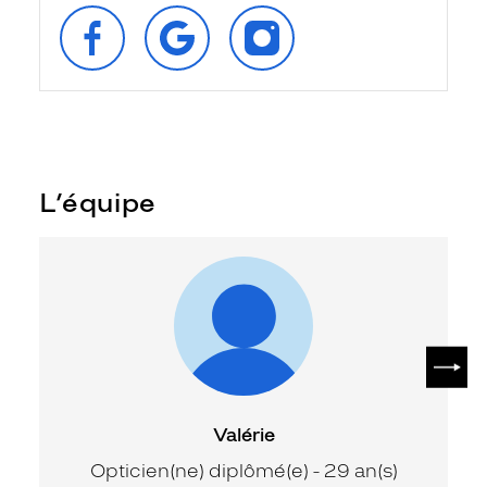
SUIVEZ‑NOUS
RETROUVEZ‑NOUS
SUIVEZ‑NOUS
SUR
SUR
SUR
FACEBOOK
GOOGLE
INSTAGRAM
L’équipe
SUIV
Valérie
Opticien(ne) diplômé(e) - 29 an(s)