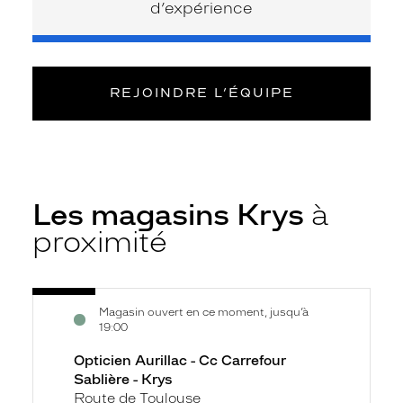
d’expérience
REJOINDRE L’ÉQUIPE
Les magasins Krys
à
proximité
Voir
Opticien
Magasin ouvert en ce moment, jusqu’à
la
Aurillac
19:00
fiche
-
Opticien Aurillac - Cc Carrefour
Cc
Sablière - Krys
Carrefour
Route de Toulouse