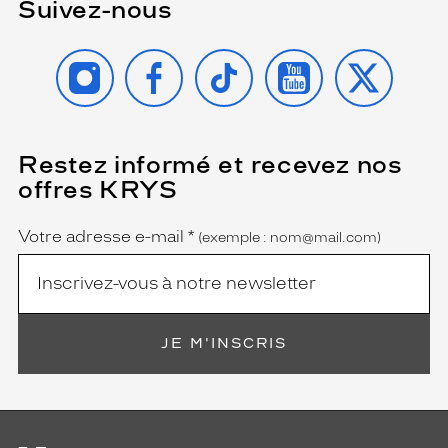
Suivez-nous
INSTAGRAM
FACEBOOK
TIKTOK
YOUTUBE
X
Restez informé et recevez nos
(Ce
champ
offres KRYS
est
Name
obligatoire)
Votre adresse e-mail
*
(exemple : nom@mail.com)
JE M'INSCRIS