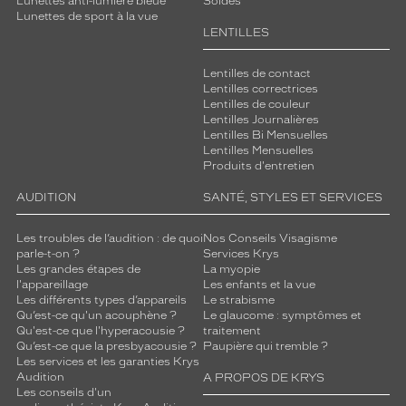
Lunettes anti-lumière bleue
Soldes
Lunettes de sport à la vue
LENTILLES
Lentilles de contact
Lentilles correctrices
Lentilles de couleur
Lentilles Journalières
Lentilles Bi Mensuelles
Lentilles Mensuelles
Produits d'entretien
AUDITION
SANTÉ, STYLES ET SERVICES
Les troubles de l’audition : de quoi
Nos Conseils Visagisme
parle-t-on ?
Services Krys
Les grandes étapes de
La myopie
l'appareillage
Les enfants et la vue
Les différents types d’appareils
Le strabisme
Qu’est-ce qu'un acouphène ?
Le glaucome : symptômes et
Qu'est-ce que l'hyperacousie ?
traitement
Qu’est-ce que la presbyacousie ?
Paupière qui tremble ?
Les services et les garanties Krys
Audition
A PROPOS DE KRYS
Les conseils d'un