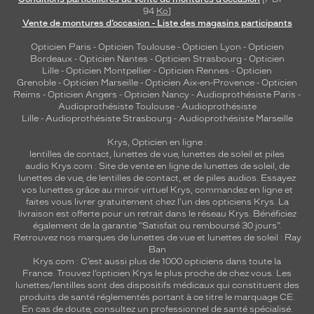
94
Ko
]
Vente de montures d’occasion - Liste des magasins participants
Opticien Paris
-
Opticien Toulouse
-
Opticien Lyon
-
Opticien
Bordeaux
-
Opticien Nantes
-
Opticien Strasbourg
-
Opticien
Lille
-
Opticien Montpellier
-
Opticien Rennes
-
Opticien
Grenoble
-
Opticien Marseille
-
Opticien Aix-en-Provence
-
Opticien
Reims
-
Opticien Angers
-
Opticien Nancy
-
Audioprothésiste Paris
-
Audioprothésiste Toulouse
-
Audioprothésiste
Lille
-
Audioprothésiste Strasbourg
-
Audioprothésiste Marseille
Krys, Opticien en ligne :
lentilles de contact
,
lunettes de vue
,
lunettes de soleil
et
piles
audio
Krys.com : Site de vente en ligne de lunettes de soleil, de
lunettes de vue, de
lentilles de contact
, et de piles audios. Essayez
vos lunettes grâce au miroir virtuel Krys, commandez en ligne et
faites vous livrer gratuitement chez l'un des opticiens Krys. La
livraison est offerte pour un retrait dans le réseau Krys. Bénéficiez
également de la garantie "Satisfait ou remboursé 30 jours".
Retrouvez nos marques de lunettes de vue et
lunettes de soleil : Ray
Ban
Krys.com : C’est aussi plus de 1000 opticiens dans toute la
France.
Trouvez l’opticien Krys le plus proche de chez vous
. Les
lunettes/lentilles sont des dispositifs médicaux qui constituent des
produits de santé réglementés portant à ce titre le marquage CE.
En cas de doute, consultez un professionnel de santé spécialisé.