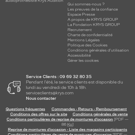
audioprothésiste Krys Audition
Qui sommes-nous ?
Les preuves de la confiance
Espace Presse
A propos de KRYS GROUP
La Fondation KRYS GROUP
Recrutement
Charte de confidentialité
Mentions Légales
Politique des Cookies
Conditions générales d'utilisation
Accessibilité
Gérer les cookies
Service Clients : 09 69 32 80 35
Pendant l'été, le service clients est disponible du
lundi au vendredi de 10h à 18h.
serviceclients@krys.com
Nous contacter
Questions fréquentes
Commandes - Retours - Remboursement
Conditions des offres sur le site
Conditions générales de vente
Conditions particulières de reprise de montures d’occasion
[PDF —
86
Ko
]
Reprise de montures d’occasion - Liste des magasins participants
Conditions particulières de vente de montures d’occasion
[PDF —