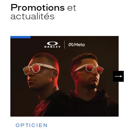
Promotions
et
actualités
-
Oakley
META
SUIV
OPTICIEN