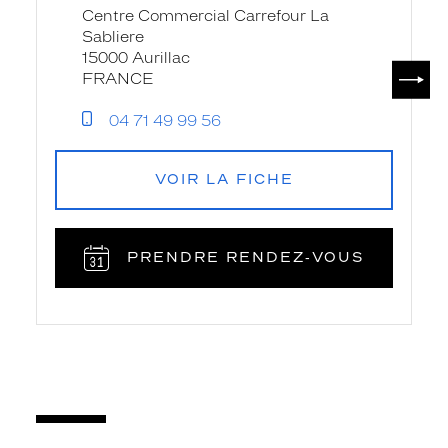
Sablière
Centre Commercial Carrefour La
-
Sabliere
Krys
15000 Aurillac
SUIV
FRANCE
04 71 49 99 56
VOIR LA FICHE
PRENDRE RENDEZ‑VOUS