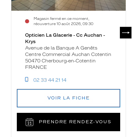
Magasin fermé en ce moment,
réouverture 10 août 2026, 09:30
SUIV
Opticien La Glacerie - Cc Auchan -
Krys
Avenue de la Banque A Genêts
Centre Commercial Auchan Cotentin
50470 Cherbourg-en-Cotentin
FRANCE
02 33 44 21 14
VOIR LA FICHE
PRENDRE RENDEZ‑VOUS