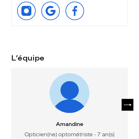
SUIVEZ‑NOUS
RETROUVEZ‑NOUS
SUIVEZ‑NOUS
SUR
SUR
SUR
INSTAGRAM
GOOGLE
FACEBOOK
L’équipe
SUIV
Amandine
Opticien(ne) optométriste - 7 an(s)