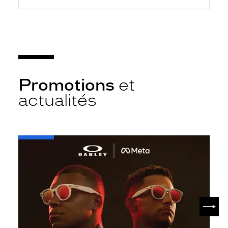
Promotions
et
actualités
-
Oakley
META
SUIV