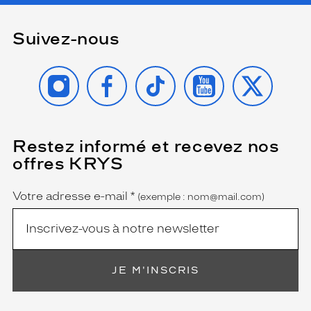
Suivez-nous
INSTAGRAM
FACEBOOK
TIKTOK
YOUTUBE
X
Restez informé et recevez nos
(Ce
champ
offres KRYS
est
Name
obligatoire)
Votre adresse e-mail
*
(exemple : nom@mail.com)
JE M'INSCRIS