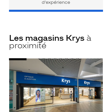
d’expérience
Les magasins Krys
à
proximité
Voir
Opticien
la
La
fiche
Glacerie
-
Cc
Auchan
-
Krys