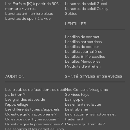
Les Forfaits [K] à partir de 39€ -
Lunettes de soleil Gucci
monture + verres
Lunettes de soleil Oakley
Lunettes anti-lumière bleue
Soldes
Lunettes de sport à la vue
LENTILLES
Lentilles de contact
Lentilles correctrices
Lentilles de couleur
Lentilles Journalières
Lentilles Bi Mensuelles
Lentilles Mensuelles
Produits d'entretien
AUDITION
SANTÉ, STYLES ET SERVICES
Les troubles de l’audition : de quoi
Nos Conseils Visagisme
parle-t-on ?
Services Krys
Les grandes étapes de
La myopie
l'appareillage
Les enfants et la vue
Les différents types d’appareils
Le strabisme
Qu’est-ce qu'un acouphène ?
Le glaucome : symptômes et
Qu'est-ce que l'hyperacousie ?
traitement
Qu’est-ce que la presbyacousie ?
Paupière qui tremble ?
Les services et les garanties Krys