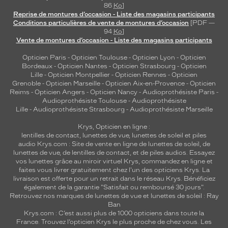
86
Ko
]
Reprise de montures d’occasion - Liste des magasins participants
Conditions particulières de vente de montures d’occasion
[PDF —
94
Ko
]
Vente de montures d’occasion - Liste des magasins participants
Opticien Paris
-
Opticien Toulouse
-
Opticien Lyon
-
Opticien
Bordeaux
-
Opticien Nantes
-
Opticien Strasbourg
-
Opticien
Lille
-
Opticien Montpellier
-
Opticien Rennes
-
Opticien
Grenoble
-
Opticien Marseille
-
Opticien Aix-en-Provence
-
Opticien
Reims
-
Opticien Angers
-
Opticien Nancy
-
Audioprothésiste Paris
-
Audioprothésiste Toulouse
-
Audioprothésiste
Lille
-
Audioprothésiste Strasbourg
-
Audioprothésiste Marseille
Krys, Opticien en ligne :
lentilles de contact
,
lunettes de vue
,
lunettes de soleil
et
piles
audio
Krys.com : Site de vente en ligne de lunettes de soleil, de
lunettes de vue, de
lentilles de contact
, et de piles audios. Essayez
vos lunettes grâce au miroir virtuel Krys, commandez en ligne et
faites vous livrer gratuitement chez l'un des opticiens Krys. La
livraison est offerte pour un retrait dans le réseau Krys. Bénéficiez
également de la garantie "Satisfait ou remboursé 30 jours".
Retrouvez nos marques de lunettes de vue et
lunettes de soleil : Ray
Ban
Krys.com : C’est aussi plus de 1000 opticiens dans toute la
France.
Trouvez l’opticien Krys le plus proche de chez vous
. Les