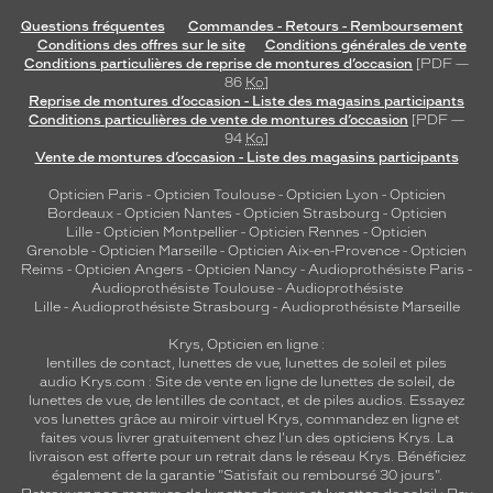
Questions fréquentes
Commandes - Retours - Remboursement
Conditions des offres sur le site
Conditions générales de vente
Conditions particulières de reprise de montures d’occasion
[PDF —
86
Ko
]
Reprise de montures d’occasion - Liste des magasins participants
Conditions particulières de vente de montures d’occasion
[PDF —
94
Ko
]
Vente de montures d’occasion - Liste des magasins participants
Opticien Paris
-
Opticien Toulouse
-
Opticien Lyon
-
Opticien
Bordeaux
-
Opticien Nantes
-
Opticien Strasbourg
-
Opticien
Lille
-
Opticien Montpellier
-
Opticien Rennes
-
Opticien
Grenoble
-
Opticien Marseille
-
Opticien Aix-en-Provence
-
Opticien
Reims
-
Opticien Angers
-
Opticien Nancy
-
Audioprothésiste Paris
-
Audioprothésiste Toulouse
-
Audioprothésiste
Lille
-
Audioprothésiste Strasbourg
-
Audioprothésiste Marseille
Krys, Opticien en ligne :
lentilles de contact
,
lunettes de vue
,
lunettes de soleil
et
piles
audio
Krys.com : Site de vente en ligne de lunettes de soleil, de
lunettes de vue, de
lentilles de contact
, et de piles audios. Essayez
vos lunettes grâce au miroir virtuel Krys, commandez en ligne et
faites vous livrer gratuitement chez l'un des opticiens Krys. La
livraison est offerte pour un retrait dans le réseau Krys. Bénéficiez
également de la garantie "Satisfait ou remboursé 30 jours".