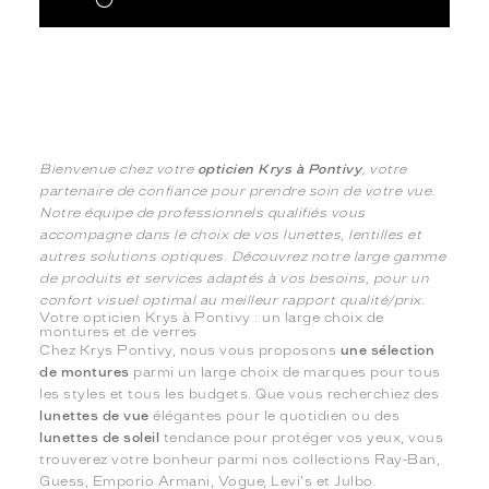
Bienvenue chez votre
opticien Krys à Pontivy
, votre
partenaire de confiance pour prendre soin de votre vue.
Notre équipe de professionnels qualifiés vous
accompagne dans le choix de vos lunettes, lentilles et
autres solutions optiques. Découvrez notre large gamme
de produits et services adaptés à vos besoins, pour un
confort visuel optimal au meilleur rapport qualité/prix.
Votre opticien Krys à Pontivy : un large choix de
montures et de verres
Chez Krys Pontivy, nous vous proposons
une sélection
de montures
parmi un large choix de marques pour tous
les styles et tous les budgets. Que vous recherchiez des
lunettes de vue
élégantes pour le quotidien ou des
lunettes de soleil
tendance pour protéger vos yeux, vous
trouverez votre bonheur parmi nos collections Ray-Ban,
Guess, Emporio Armani, Vogue, Levi's et Julbo.