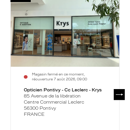
Voir
Opticien
la
Pontivy
fiche
-
Cc
Leclerc
-
Krys
Magasin fermé en ce moment,
réouverture 7 août 2026, 09:00
Opticien Pontivy - Cc Leclerc - Krys
SUIV
85 Avenue de la libération
Centre Commercial Leclerc
56300 Pontivy
FRANCE