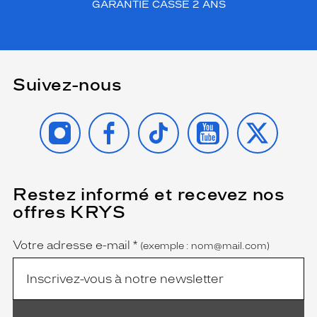
GARANTIE CASSE 2 ANS
Suivez-nous
INSTAGRAM
FACEBOOK
TIKTOK
YOUTUBE
X
Restez informé et recevez nos
(Ce
champ
offres KRYS
est
Name
obligatoire)
Votre adresse e-mail
*
(exemple : nom@mail.com)