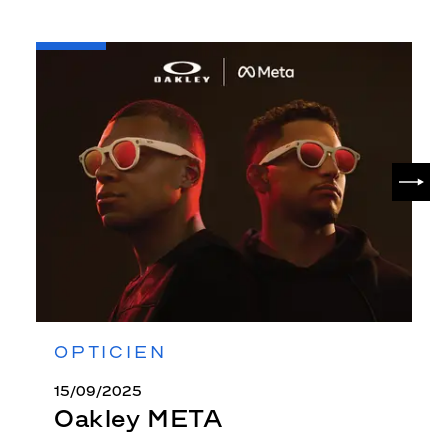
-
Oakley
META
SUIV
OPTICIEN
15/09/2025
Oakley META