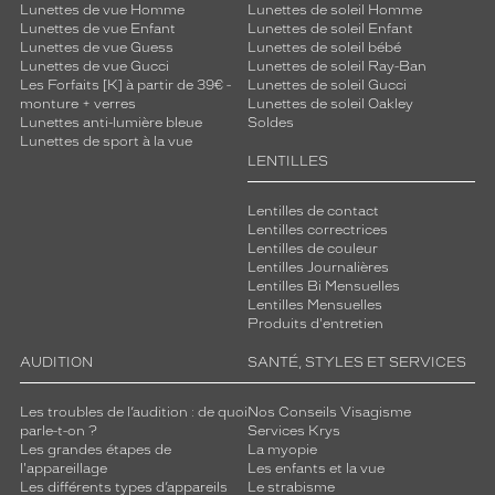
Lunettes de vue Homme
Lunettes de soleil Homme
Lunettes de vue Enfant
Lunettes de soleil Enfant
Lunettes de vue Guess
Lunettes de soleil bébé
Lunettes de vue Gucci
Lunettes de soleil Ray-Ban
Les Forfaits [K] à partir de 39€ -
Lunettes de soleil Gucci
monture + verres
Lunettes de soleil Oakley
Lunettes anti-lumière bleue
Soldes
Lunettes de sport à la vue
LENTILLES
Lentilles de contact
Lentilles correctrices
Lentilles de couleur
Lentilles Journalières
Lentilles Bi Mensuelles
Lentilles Mensuelles
Produits d'entretien
AUDITION
SANTÉ, STYLES ET SERVICES
Les troubles de l’audition : de quoi
Nos Conseils Visagisme
parle-t-on ?
Services Krys
Les grandes étapes de
La myopie
l'appareillage
Les enfants et la vue
Les différents types d’appareils
Le strabisme