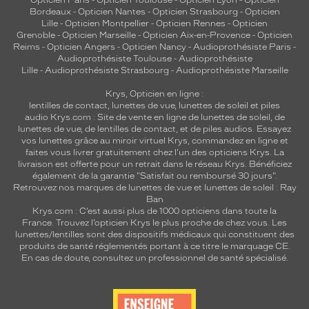
Opticien Paris
-
Opticien Toulouse
-
Opticien Lyon
-
Opticien
Bordeaux
-
Opticien Nantes
-
Opticien Strasbourg
-
Opticien
Lille
-
Opticien Montpellier
-
Opticien Rennes
-
Opticien
Grenoble
-
Opticien Marseille
-
Opticien Aix-en-Provence
-
Opticien
Reims
-
Opticien Angers
-
Opticien Nancy
-
Audioprothésiste Paris
-
Audioprothésiste Toulouse
-
Audioprothésiste
Lille
-
Audioprothésiste Strasbourg
-
Audioprothésiste Marseille
Krys, Opticien en ligne :
lentilles de contact
,
lunettes de vue
,
lunettes de soleil
et
piles
audio
Krys.com : Site de vente en ligne de lunettes de soleil, de
lunettes de vue, de
lentilles de contact
, et de piles audios. Essayez
vos lunettes grâce au miroir virtuel Krys, commandez en ligne et
faites vous livrer gratuitement chez l'un des opticiens Krys. La
livraison est offerte pour un retrait dans le réseau Krys. Bénéficiez
également de la garantie "Satisfait ou remboursé 30 jours".
Retrouvez nos marques de lunettes de vue et
lunettes de soleil : Ray
Ban
Krys.com : C’est aussi plus de 1000 opticiens dans toute la
France.
Trouvez l’opticien Krys le plus proche de chez vous
. Les
lunettes/lentilles sont des dispositifs médicaux qui constituent des
produits de santé réglementés portant à ce titre le marquage CE.
En cas de doute, consultez un professionnel de santé spécialisé.