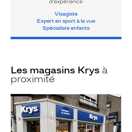
d’expérience
Visagiste
Expert en sport à la vue
Spécialiste enfants
Les magasins Krys
à
proximité
Voir
Opticien
la
Boulogne-
fiche
sur-
Mer
-