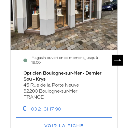
Dernier
Sou
-
Krys
SUIV
Magasin ouvert en ce moment, jusqu’à
19:00
Opticien Boulogne-sur-Mer - Dernier
Sou - Krys
45 Rue de la Porte Neuve
62200 Boulogne-sur-Mer
FRANCE
03 21 31 17 90
VOIR LA FICHE