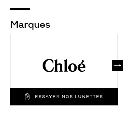
Marques
SUIV
ESSAYER NOS LUNETTES