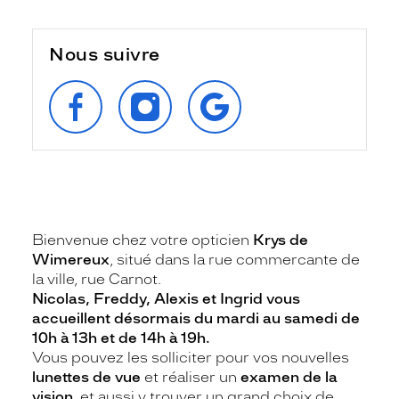
Nous suivre
SUIVEZ‑NOUS
SUIVEZ‑NOUS
RETROUVEZ‑NOUS
SUR
SUR
SUR
FACEBOOK
INSTAGRAM
GOOGLE
Bienvenue chez votre opticien
Krys de
Wimereux
, situé dans la rue commercante de
la ville, rue Carnot.
Nicolas, Freddy, Alexis et Ingrid vous
accueillent désormais du mardi au samedi de
10h à 13h et de 14h à 19h.
Vous pouvez les solliciter pour vos nouvelles
lunettes de vue
et réaliser un
examen de la
vision
, et aussi y trouver un grand choix de