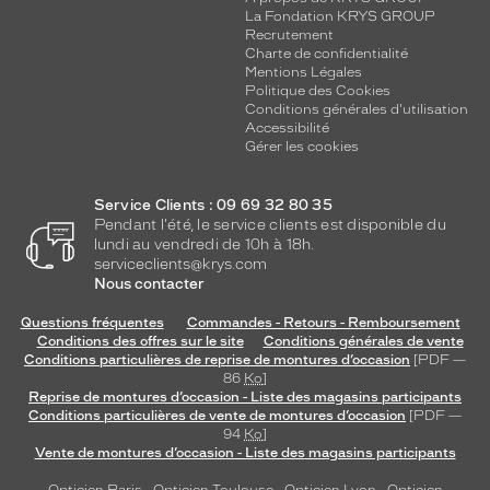
La Fondation KRYS GROUP
Recrutement
Charte de confidentialité
Mentions Légales
Politique des Cookies
Conditions générales d'utilisation
Accessibilité
Gérer les cookies
Service Clients : 09 69 32 80 35
Pendant l'été, le service clients est disponible du
lundi au vendredi de 10h à 18h.
serviceclients@krys.com
Nous contacter
Questions fréquentes
Commandes - Retours - Remboursement
Conditions des offres sur le site
Conditions générales de vente
Conditions particulières de reprise de montures d’occasion
[PDF —
86
Ko
]
Reprise de montures d’occasion - Liste des magasins participants
Conditions particulières de vente de montures d’occasion
[PDF —
94
Ko
]
Vente de montures d’occasion - Liste des magasins participants