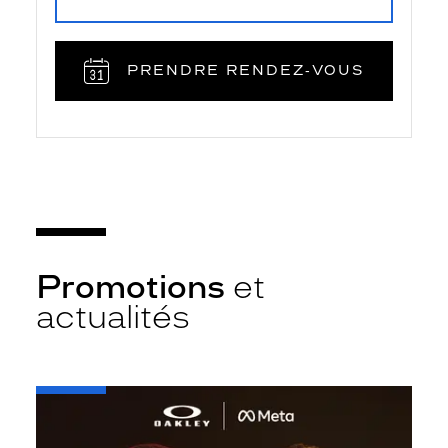
PRENDRE RENDEZ‑VOUS
Promotions
et
actualités
-
Oakley
META