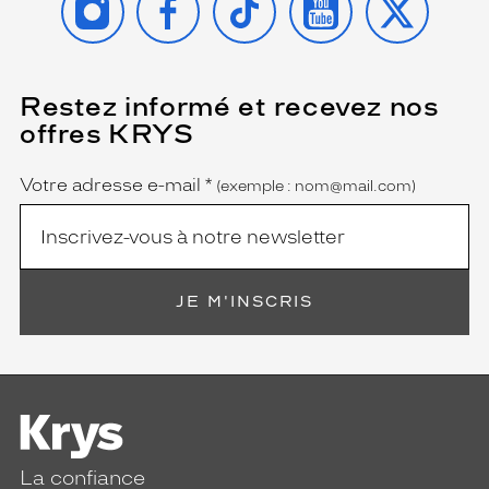
Restez informé et recevez nos
(Ce
champ
offres KRYS
est
Name
obligatoire)
Votre adresse e-mail
*
(exemple : nom@mail.com)
JE M'INSCRIS
La confiance