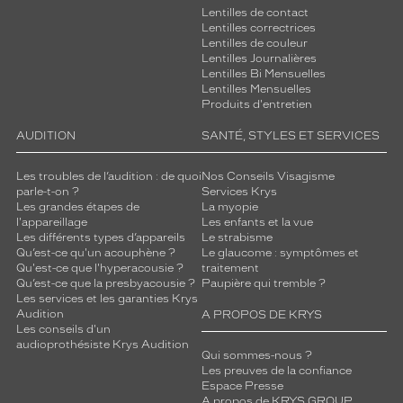
Lentilles de contact
Lentilles correctrices
Lentilles de couleur
Lentilles Journalières
Lentilles Bi Mensuelles
Lentilles Mensuelles
Produits d'entretien
AUDITION
SANTÉ, STYLES ET SERVICES
Les troubles de l’audition : de quoi
Nos Conseils Visagisme
parle-t-on ?
Services Krys
Les grandes étapes de
La myopie
l'appareillage
Les enfants et la vue
Les différents types d’appareils
Le strabisme
Qu’est-ce qu'un acouphène ?
Le glaucome : symptômes et
Qu'est-ce que l'hyperacousie ?
traitement
Qu’est-ce que la presbyacousie ?
Paupière qui tremble ?
Les services et les garanties Krys
Audition
A PROPOS DE KRYS
Les conseils d'un
audioprothésiste Krys Audition
Qui sommes-nous ?
Les preuves de la confiance
Espace Presse
A propos de KRYS GROUP