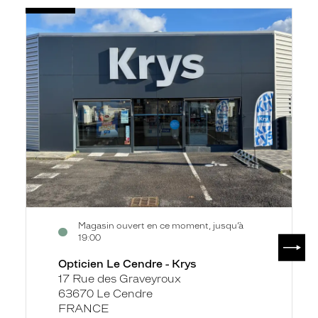
Voir
Opticien
la
Le
fiche
Cendre
-
Krys
Magasin ouvert en ce moment, jusqu’à
SUIV
19:00
Opticien Le Cendre - Krys
17 Rue des Graveyroux
63670 Le Cendre
FRANCE