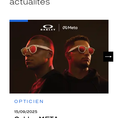
actualités
-
Oakley
META
SUIV
OPTICIEN
15/09/2025