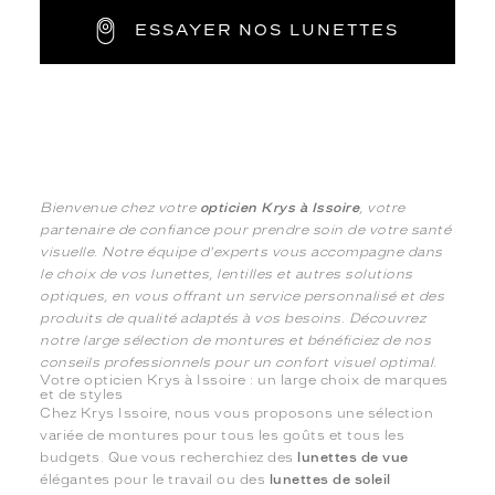
ESSAYER NOS LUNETTES
Bienvenue chez votre
opticien Krys à Issoire
, votre
partenaire de confiance pour prendre soin de votre santé
visuelle. Notre équipe d'experts vous accompagne dans
le choix de vos lunettes, lentilles et autres solutions
optiques, en vous offrant un service personnalisé et des
produits de qualité adaptés à vos besoins. Découvrez
notre large sélection de montures et bénéficiez de nos
conseils professionnels pour un confort visuel optimal.
Votre opticien Krys à Issoire : un large choix de marques
et de styles
Chez Krys Issoire, nous vous proposons une sélection
variée de montures pour tous les goûts et tous les
budgets. Que vous recherchiez des
lunettes de vue
élégantes pour le travail ou des
lunettes de soleil