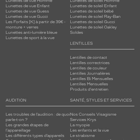
Lunettes de vue Homme
Lunettes de soleil Homme
Lunettes de vue Enfant
Lunettes de soleil Enfant
Lunettes de vue Guess
Lunettes de soleil bébé
Lunettes de vue Gucci
Lunettes de soleil Ray-Ban
Les Forfaits [K] à partir de 39€ -
Lunettes de soleil Gucci
monture + verres
Lunettes de soleil Oakley
Lunettes anti-lumière bleue
Soldes
Lunettes de sport à la vue
LENTILLES
Lentilles de contact
Lentilles correctrices
Lentilles de couleur
Lentilles Journalières
Lentilles Bi Mensuelles
Lentilles Mensuelles
Produits d'entretien
AUDITION
SANTÉ, STYLES ET SERVICES
Les troubles de l’audition : de quoi
Nos Conseils Visagisme
parle-t-on ?
Services Krys
Les grandes étapes de
La myopie
l'appareillage
Les enfants et la vue
Les différents types d’appareils
Le strabisme