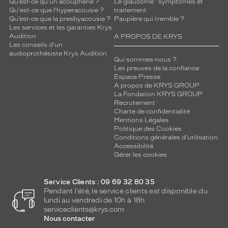
Qu’est-ce qu'un acouphène ?
Le glaucome : symptômes et
Qu'est-ce que l'hyperacousie ?
traitement
Qu’est-ce que la presbyacousie ?
Paupière qui tremble ?
Les services et les garanties Krys
Audition
A PROPOS DE KRYS
Les conseils d'un
audioprothésiste Krys Audition
Qui sommes-nous ?
Les preuves de la confiance
Espace Presse
A propos de KRYS GROUP
La Fondation KRYS GROUP
Recrutement
Charte de confidentialité
Mentions Légales
Politique des Cookies
Conditions générales d'utilisation
Accessibilité
Gérer les cookies
Service Clients : 09 69 32 80 35
Pendant l'été, le service clients est disponible du
lundi au vendredi de 10h à 18h.
serviceclients@krys.com
Nous contacter