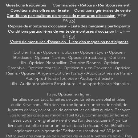
Questions fréquentes
Commandes - Retours - Remboursement
Conditions des offres sur le site
Conditions générales de vente
Conditions particulières de reprise de montures d’occasion
[PDF —
86
Ko
]
Reprise de montures d’occasion - Liste des magasins participants
Conditions particulières de vente de montures d’occasion
[PDF —
94
Ko
]
Vente de montures d’occasion - Liste des magasins participants
Opticien Paris
-
Opticien Toulouse
-
Opticien Lyon
-
Opticien
Bordeaux
-
Opticien Nantes
-
Opticien Strasbourg
-
Opticien
Lille
-
Opticien Montpellier
-
Opticien Rennes
-
Opticien
Grenoble
-
Opticien Marseille
-
Opticien Aix-en-Provence
-
Opticien
Reims
-
Opticien Angers
-
Opticien Nancy
-
Audioprothésiste Paris
-
Audioprothésiste Toulouse
-
Audioprothésiste
Lille
-
Audioprothésiste Strasbourg
-
Audioprothésiste Marseille
Krys, Opticien en ligne :
lentilles de contact
,
lunettes de vue
,
lunettes de soleil
et
piles
audio
Krys.com : Site de vente en ligne de lunettes de soleil, de
lunettes de vue, de
lentilles de contact
, et de piles audios. Essayez
vos lunettes grâce au miroir virtuel Krys, commandez en ligne et
faites vous livrer gratuitement chez l'un des opticiens Krys. La
livraison est offerte pour un retrait dans le réseau Krys. Bénéficiez
également de la garantie "Satisfait ou remboursé 30 jours".
Retrouvez nos marques de lunettes de vue et
lunettes de soleil : Ray