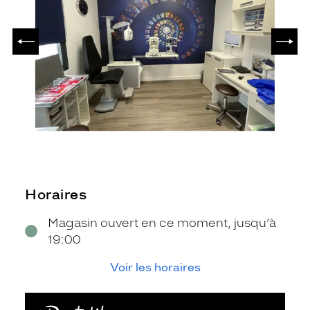
PRÉCÉDENT
SUIV
Horaires
Magasin ouvert en ce moment, jusqu’à
19:00
Voir les horaires