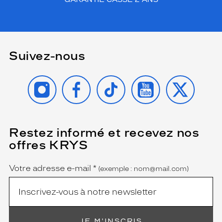
Suivez-nous
INSTAGRAM
FACEBOOK
TIKTOK
YOUTUBE
X
Restez informé et recevez nos
(Ce
champ
offres KRYS
est
Name
obligatoire)
Votre adresse e-mail
*
(exemple : nom@mail.com)
JE M'INSCRIS