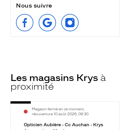
Nous suivre
SUIVEZ‑NOUS
RETROUVEZ‑NOUS
SUIVEZ‑NOUS
SUR
SUR
SUR
FACEBOOK
GOOGLE
INSTAGRAM
Les magasins Krys
à
proximité
Voir
Opticien
Magasin fermé en ce moment,
la
Aubière
réouverture 10 août 2026, 09:30
fiche
-
Opticien Aubière - Cc Auchan - Krys
Cc