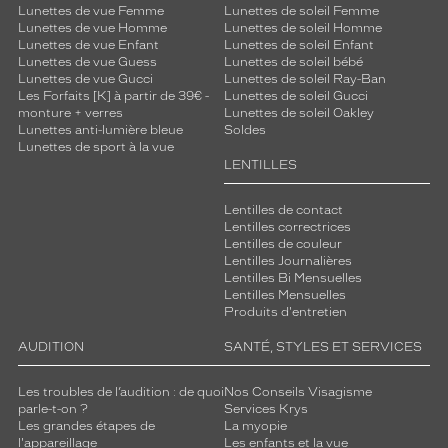
Lunettes de vue Femme
Lunettes de soleil Femme
Lunettes de vue Homme
Lunettes de soleil Homme
Lunettes de vue Enfant
Lunettes de soleil Enfant
Lunettes de vue Guess
Lunettes de soleil bébé
Lunettes de vue Gucci
Lunettes de soleil Ray-Ban
Les Forfaits [K] à partir de 39€ -
Lunettes de soleil Gucci
monture + verres
Lunettes de soleil Oakley
Lunettes anti-lumière bleue
Soldes
Lunettes de sport à la vue
LENTILLES
Lentilles de contact
Lentilles correctrices
Lentilles de couleur
Lentilles Journalières
Lentilles Bi Mensuelles
Lentilles Mensuelles
Produits d'entretien
AUDITION
SANTÉ, STYLES ET SERVICES
Les troubles de l’audition : de quoi
Nos Conseils Visagisme
parle-t-on ?
Services Krys
Les grandes étapes de
La myopie
l'appareillage
Les enfants et la vue