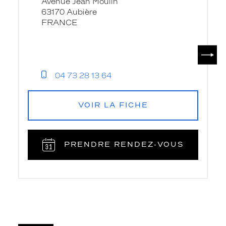
Avenue Jean Moulin
Auchan
63170 Aubière
-
FRANCE
Krys
SUIV
04 73 28 13 64
VOIR LA FICHE
PRENDRE RENDEZ‑VOUS