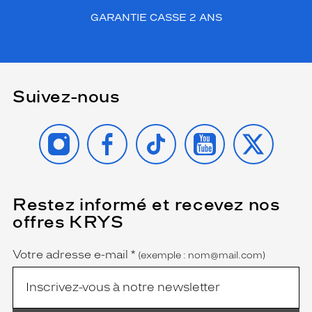
GARANTIE CASSE 2 ANS
Suivez-nous
INSTAGRAM
FACEBOOK
TIKTOK
YOUTUBE
X
Restez informé et recevez nos
(Ce
champ
offres KRYS
est
Name
obligatoire)
Votre adresse e-mail
*
(exemple : nom@mail.com)