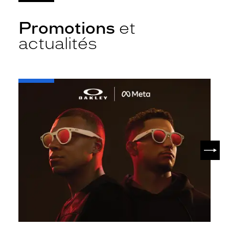
Promotions
et
actualités
-
Oakley
META
SUIV