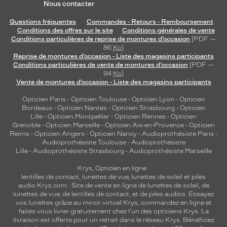
Nous contacter
Questions fréquentes
Commandes - Retours - Remboursement
Conditions des offres sur le site
Conditions générales de vente
Conditions particulières de reprise de montures d’occasion
[PDF —
86
Ko
]
Reprise de montures d’occasion - Liste des magasins participants
Conditions particulières de vente de montures d’occasion
[PDF —
94
Ko
]
Vente de montures d’occasion - Liste des magasins participants
Opticien Paris
-
Opticien Toulouse
-
Opticien Lyon
-
Opticien
Bordeaux
-
Opticien Nantes
-
Opticien Strasbourg
-
Opticien
Lille
-
Opticien Montpellier
-
Opticien Rennes
-
Opticien
Grenoble
-
Opticien Marseille
-
Opticien Aix-en-Provence
-
Opticien
Reims
-
Opticien Angers
-
Opticien Nancy
-
Audioprothésiste Paris
-
Audioprothésiste Toulouse
-
Audioprothésiste
Lille
-
Audioprothésiste Strasbourg
-
Audioprothésiste Marseille
Krys, Opticien en ligne :
lentilles de contact
,
lunettes de vue
,
lunettes de soleil
et
piles
audio
Krys.com : Site de vente en ligne de lunettes de soleil, de
lunettes de vue, de
lentilles de contact
, et de piles audios. Essayez
vos lunettes grâce au miroir virtuel Krys, commandez en ligne et
faites vous livrer gratuitement chez l'un des opticiens Krys. La
livraison est offerte pour un retrait dans le réseau Krys. Bénéficiez