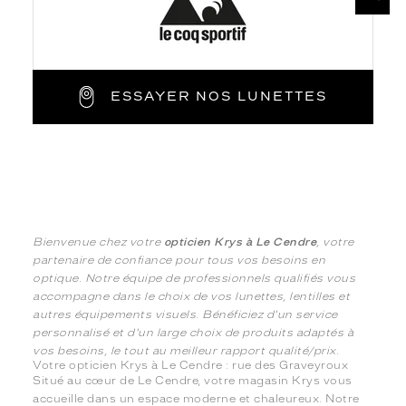
ESSAYER NOS LUNETTES
Bienvenue chez votre
opticien Krys à Le Cendre
, votre
partenaire de confiance pour tous vos besoins en
optique. Notre équipe de professionnels qualifiés vous
accompagne dans le choix de vos lunettes, lentilles et
autres équipements visuels. Bénéficiez d'un service
personnalisé et d'un large choix de produits adaptés à
vos besoins, le tout au meilleur rapport qualité/prix.
Votre opticien Krys à Le Cendre : rue des Graveyroux
Situé au cœur de Le Cendre, votre magasin Krys vous
accueille dans un espace moderne et chaleureux. Notre