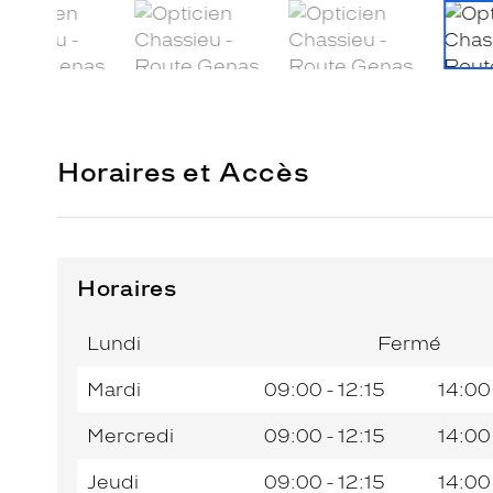
Horaires et Accès
Horaires
Horaires
Horaires
Jour de
Jour de
Horaires
Horaires
de
de
la
la
du
du
l’après-
l’après-
Lundi
Fermé
semaine
semaine
matin
matin
midi
midi
Mardi
09:00 - 12:15
14:00
Mercredi
09:00 - 12:15
14:00
Jeudi
09:00 - 12:15
14:00