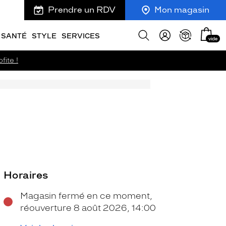
Prendre un RDV
Mon magasin
Mon
Afficher
SANTÉ
STYLE
SERVICES
vide
panie
la
recherche
fite !
Horaires
Magasin fermé en ce moment,
réouverture 8 août 2026, 14:00