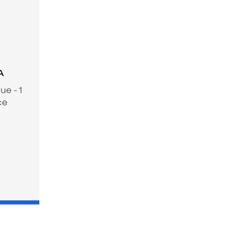
A
ue - 1
ce