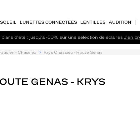
SOLEIL
LUNETTES CONNECTÉES
LENTILLES
AUDITION
plans d'été : jusqu’à -50% sur une sélection de solaires
J'en pro
pticien - Chassieu
Krys Chassieu - Route Genas
ROUTE GENAS - KRYS