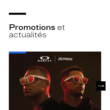
Promotions
et
actualités
-
Oakley
META
SUIV