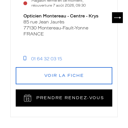
Magasin fermé en ce moment,
réouverture 7 août 2026, 09:30
SUIV
Opticien Montereau - Centre - Krys
85 rue Jean Jaurès
77130 Montereau-Fault-Yonne
FRANCE
01 64 32 03 15
VOIR LA FICHE
PRENDRE RENDEZ‑VOUS