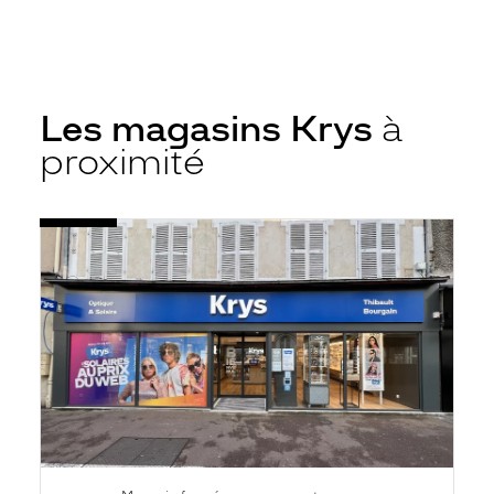
Les magasins Krys
à
proximité
Voir
Opticien
la
Montereau
fiche
-
Centre
-
Krys