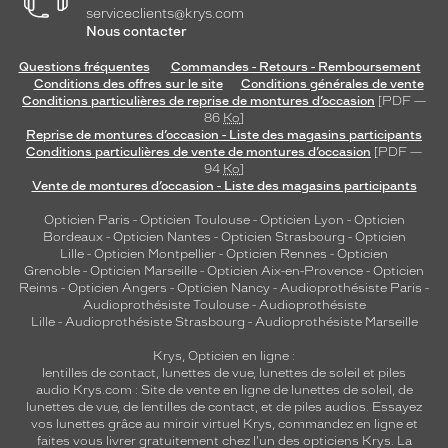
serviceclients@krys.com
Nous contacter
Questions fréquentes
Commandes - Retours - Remboursement
Conditions des offres sur le site
Conditions générales de vente
Conditions particulières de reprise de montures d’occasion
[PDF —
86
Ko
]
Reprise de montures d’occasion - Liste des magasins participants
Conditions particulières de vente de montures d’occasion
[PDF —
94
Ko
]
Vente de montures d’occasion - Liste des magasins participants
Opticien Paris
-
Opticien Toulouse
-
Opticien Lyon
-
Opticien
Bordeaux
-
Opticien Nantes
-
Opticien Strasbourg
-
Opticien
Lille
-
Opticien Montpellier
-
Opticien Rennes
-
Opticien
Grenoble
-
Opticien Marseille
-
Opticien Aix-en-Provence
-
Opticien
Reims
-
Opticien Angers
-
Opticien Nancy
-
Audioprothésiste Paris
-
Audioprothésiste Toulouse
-
Audioprothésiste
Lille
-
Audioprothésiste Strasbourg
-
Audioprothésiste Marseille
Krys, Opticien en ligne :
lentilles de contact
,
lunettes de vue
,
lunettes de soleil
et
piles
audio
Krys.com : Site de vente en ligne de lunettes de soleil, de
lunettes de vue, de
lentilles de contact
, et de piles audios. Essayez
vos lunettes grâce au miroir virtuel Krys, commandez en ligne et
faites vous livrer gratuitement chez l'un des opticiens Krys. La