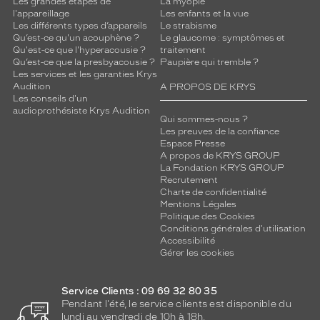
Les grandes étapes de
La myopie
l'appareillage
Les enfants et la vue
Les différents types d’appareils
Le strabisme
Qu’est-ce qu'un acouphène ?
Le glaucome : symptômes et
Qu'est-ce que l'hyperacousie ?
traitement
Qu’est-ce que la presbyacousie ?
Paupière qui tremble ?
Les services et les garanties Krys
Audition
A PROPOS DE KRYS
Les conseils d'un
audioprothésiste Krys Audition
Qui sommes-nous ?
Les preuves de la confiance
Espace Presse
A propos de KRYS GROUP
La Fondation KRYS GROUP
Recrutement
Charte de confidentialité
Mentions Légales
Politique des Cookies
Conditions générales d'utilisation
Accessibilité
Gérer les cookies
Service Clients : 09 69 32 80 35
Pendant l'été, le service clients est disponible du
lundi au vendredi de 10h à 18h.