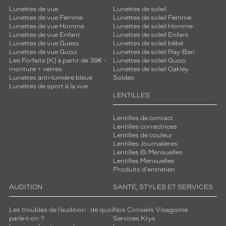
Lunettes de vue
Lunettes de soleil
Lunettes de vue Femme
Lunettes de soleil Femme
Lunettes de vue Homme
Lunettes de soleil Homme
Lunettes de vue Enfant
Lunettes de soleil Enfant
Lunettes de vue Guess
Lunettes de soleil bébé
Lunettes de vue Gucci
Lunettes de soleil Ray-Ban
Les Forfaits [K] à partir de 39€ -
Lunettes de soleil Gucci
monture + verres
Lunettes de soleil Oakley
Lunettes anti-lumière bleue
Soldes
Lunettes de sport à la vue
LENTILLES
Lentilles de contact
Lentilles correctrices
Lentilles de couleur
Lentilles Journalières
Lentilles Bi Mensuelles
Lentilles Mensuelles
Produits d'entretien
AUDITION
SANTÉ, STYLES ET SERVICES
Les troubles de l’audition : de quoi
Nos Conseils Visagisme
parle-t-on ?
Services Krys