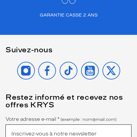
GARANTIE CASSE 2 ANS
Suivez-nous
INSTAGRAM
FACEBOOK
TIKTOK
YOUTUBE
X
Restez informé et recevez nos
(Ce
champ
offres KRYS
est
Name
obligatoire)
Votre adresse e-mail
*
(exemple : nom@mail.com)