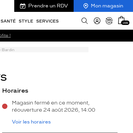
Prendre un RDV
Mon magasin
Mon
Afficher
SANTÉ
STYLE
SERVICES
vide
panie
la
recherche
fite !
- Bardin
YS
Horaires
Magasin fermé en ce moment,
réouverture 24 août 2026, 14:00
Voir les horaires