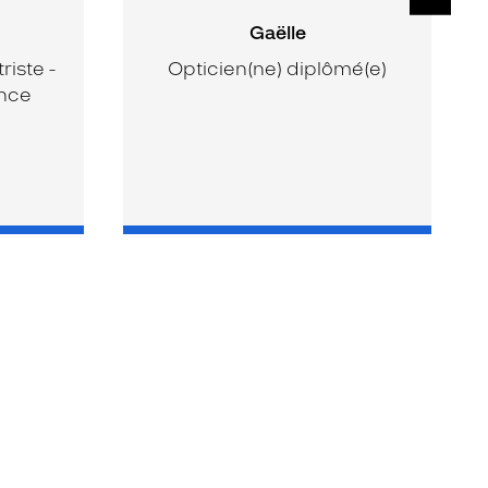
Gaëlle
iste -
Opticien(ne) diplômé(e)
ence