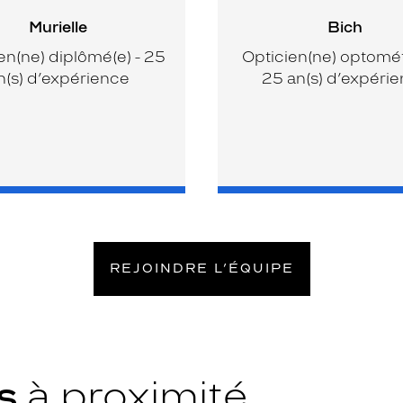
Murielle
Bich
en(ne) diplômé(e) - 25
Opticien(ne) optométr
n(s) d’expérience
25 an(s) d’expéri
REJOINDRE L’ÉQUIPE
ys
à proximité