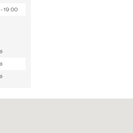
 - 19:00
é
é
é