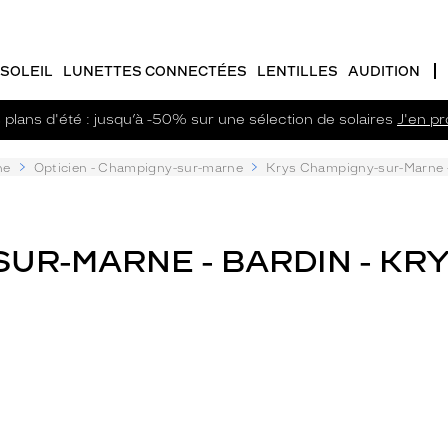
SOLEIL
LUNETTES CONNECTÉES
LENTILLES
AUDITION
plans d'été : jusqu’à -50% sur une sélection de solaires
J'en pro
ne
Opticien - Champigny-sur-marne
Krys Champigny-sur-Marne 
UR-MARNE - BARDIN - KR