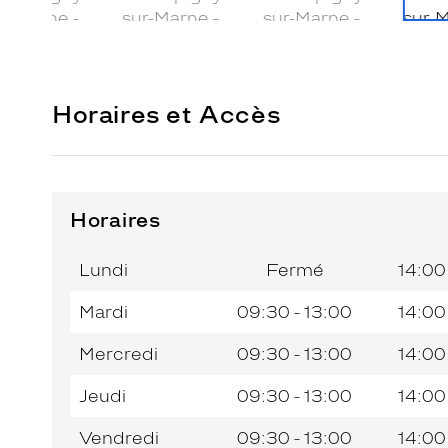
Horaires et Accès
Horaires
Horaires
Horaires
Jour de
Jour de
Horaires
Horaires
de
de
la
la
du
du
l’après-
l’après-
Lundi
Fermé
14:00
semaine
semaine
matin
matin
midi
midi
Mardi
09:30 - 13:00
14:00
Mercredi
09:30 - 13:00
14:00
Jeudi
09:30 - 13:00
14:00
Vendredi
09:30 - 13:00
14:00