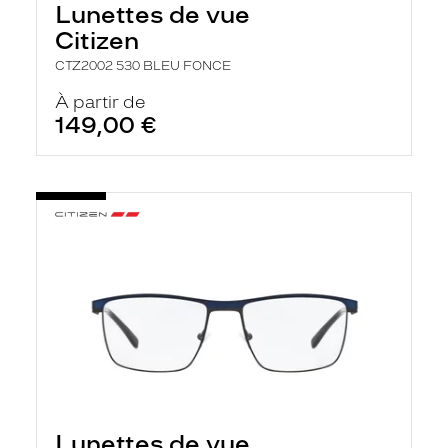
Lunettes de vue
a
n
Citizen
c
e
CTZ2002 530 BLEU FONCE
a
u
À partir de
t
149,00 €
o
m
a
t
i
q
u
e
m
e
n
t
l
a
r
e
c
h
Lunettes de vue
e