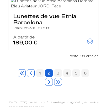
Lunettes de vue Etnia
Barcelona
JORDI PTHV BLEU MAT
À partir de
189,00 €
reste 104 articles
1
2
3
4
5
6
Tarifs TTC, avant tout avantage négocié par votre