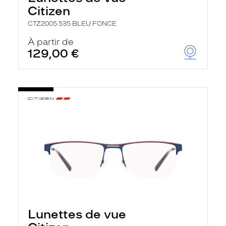
r
Citizen
c
h
CTZ2005 535 BLEU FONCE
e
e
À partir de
t
129,00 €
r
e
c
h
a
r
g
e
l
a
p
a
g
e
Lunettes de vue