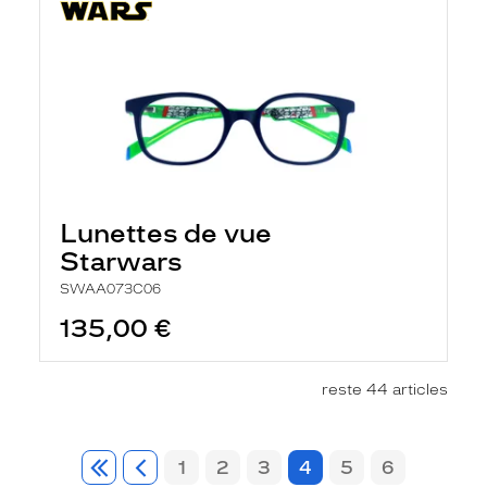
Lunettes de vue
Starwars
SWAA073C06
135,00 €
reste 44 articles
1
2
3
4
5
6