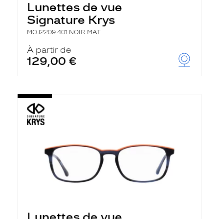
Lunettes de vue
a
n
Signature Krys
c
e
MOJ2209 401 NOIR MAT
a
u
À partir de
t
129,00 €
o
m
a
t
i
q
u
e
m
e
n
t
l
a
r
e
c
h
Lunettes de vue
e