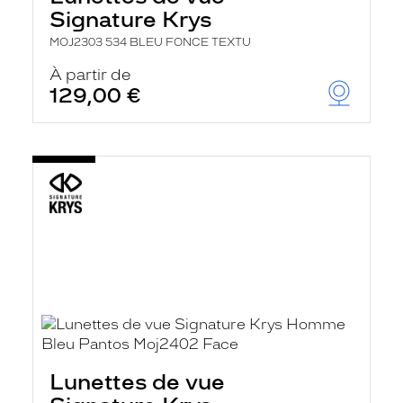
r
Signature Krys
c
h
MOJ2303 534 BLEU FONCE TEXTU
e
e
À partir de
t
129,00 €
r
e
c
h
a
r
g
e
l
a
p
a
g
e
Lunettes de vue